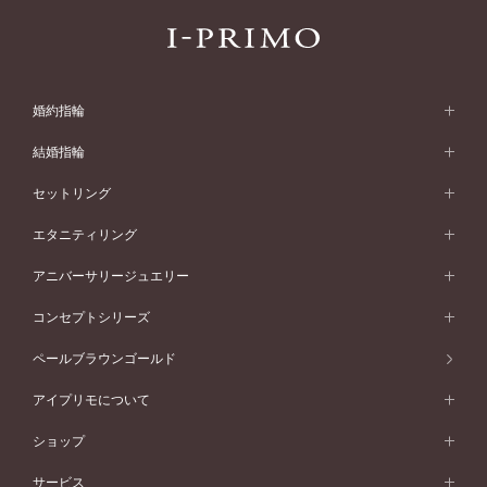
婚約指輪
婚約指輪 (エンゲージリング)
結婚指輪
婚約指輪一覧
結婚指輪 (マリッジリング)
セットリング
素材から選ぶ
結婚指輪一覧
セットリング
エタニティリング
プラチナ
フォルムから選ぶ
素材から選ぶ
セットリング一覧
エタニティリング
アニバーサリージュエリー
イエローゴールド
ストレートライン
プラチナ
セッティングから選ぶ
フォルムから選ぶ
素材から選ぶ
エタニティリング一覧
アニバーサリージュエリー
コンセプトシリーズ
ピンクゴールド
ウェーブライン
イエローゴールド
ソリテール
ストレートライン
スタイルから選ぶ
プラチナ
セッティングから選ぶ
素材から選ぶ
アニバーサリージュエリー一覧
コンセプトシリーズ
ペールブラウンゴールド
ペールブラウンゴールド
V字ライン
ピンクゴールド
ワンサイドメレ
ウェーブライン
シンプル
イエローゴールド
プレーン
価格帯から選ぶ
スタイルから選ぶ
プラチナ
ネックレス
コンビネーション
オリジンビリーフ
ペールブラウンゴールド
ダブルサイドメレ
アイプリモについて
V字ライン
フェミニン
ピンクゴールド
ワンメレ
50万円台～
シンプル
イエローゴールド
婚約指輪ガイド
ベビーリング
価格帯から選ぶ
フラワリー
コンビネーション
ラインメレ
モード
アイプリモについて
ペールブラウンゴールド
セベラルメレ
ショップ
40万円台～
フェミニン
ピンクゴールド
ファッションリング
50万円～
婚約指輪 人気ランキング
結婚指輪 人気ランキング
初空
エレガント
コンビネーション
ラインメレ
30万円台～
®
モード
パーソナルハンド診断
店舗一覧
ペールブラウンゴールド
ブレスレット
サービス
40万円～50万円