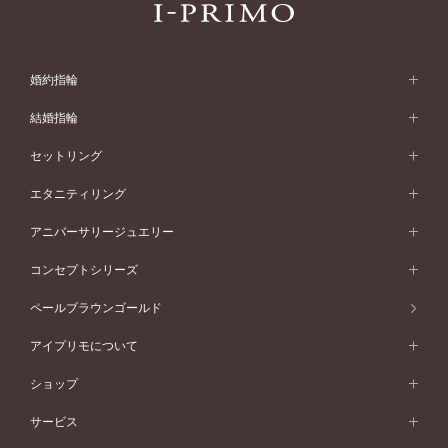
婚約指輪
婚約指輪 (エンゲージリング)
結婚指輪
婚約指輪一覧
結婚指輪 (マリッジリング)
セットリング
素材から選ぶ
結婚指輪一覧
セットリング
エタニティリング
プラチナ
フォルムから選ぶ
素材から選ぶ
セットリング一覧
エタニティリング
アニバーサリージュエリー
イエローゴールド
ストレートライン
プラチナ
セッティングから選ぶ
フォルムから選ぶ
素材から選ぶ
エタニティリング一覧
アニバーサリージュエリー
コンセプトシリーズ
ピンクゴールド
ウェーブライン
イエローゴールド
ソリテール
ストレートライン
スタイルから選ぶ
プラチナ
セッティングから選ぶ
素材から選ぶ
アニバーサリージュエリー一覧
コンセプトシリーズ
ペールブラウンゴールド
ペールブラウンゴールド
V字ライン
ピンクゴールド
ワンサイドメレ
ウェーブライン
シンプル
イエローゴールド
プレーン
価格帯から選ぶ
スタイルから選ぶ
プラチナ
ネックレス
コンビネーション
オリジンビリーフ
ペールブラウンゴールド
ダブルサイドメレ
アイプリモについて
V字ライン
フェミニン
ピンクゴールド
ワンメレ
50万円台～
シンプル
イエローゴールド
婚約指輪ガイド
ベビーリング
価格帯から選ぶ
フラワリー
コンビネーション
ラインメレ
モード
アイプリモについて
ペールブラウンゴールド
セベラルメレ
ショップ
40万円台～
フェミニン
ピンクゴールド
ファッションリング
50万円～
婚約指輪 人気ランキング
結婚指輪 人気ランキング
初空
エレガント
コンビネーション
ラインメレ
30万円台～
®
モード
パーソナルハンド診断
店舗一覧
ペールブラウンゴールド
ブレスレット
サービス
40万円～50万円
婚約ネックレス
エトワル
ゴージャス
20万円台～
エレガント