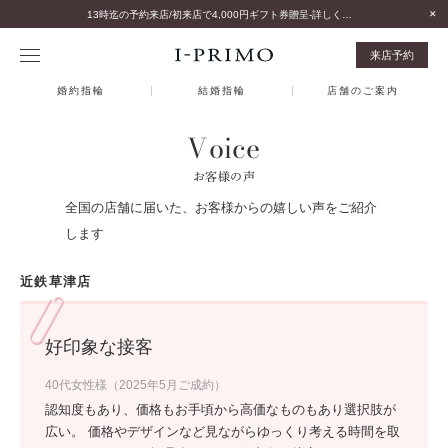
13時迄の予約来店/初来店で4,000円ギフト券贈呈-詳しくはこちら-
来店予約
婚約指輪
結婚指輪
店舗のご案内
Voice
お客様の声
全国の店舗に届いた、お客様からの嬉しい声をご紹介
します
近鉄草津店
好印象な接客
40代女性様（2025年5月ご成約）
認知度もあり、価格もお手頃から高価なものもあり選択肢が
広い。 価格やデザインなど見ながらゆっくり考える時間を取