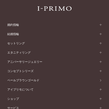
婚約指輪
婚約指輪 (エンゲージリング)
結婚指輪
婚約指輪一覧
結婚指輪 (マリッジリング)
セットリング
素材から選ぶ
結婚指輪一覧
セットリング
エタニティリング
プラチナ
フォルムから選ぶ
素材から選ぶ
セットリング一覧
エタニティリング
アニバーサリージュエリー
イエローゴールド
ストレートライン
プラチナ
セッティングから選ぶ
フォルムから選ぶ
素材から選ぶ
エタニティリング一覧
アニバーサリージュエリー
コンセプトシリーズ
ピンクゴールド
ウェーブライン
イエローゴールド
ソリテール
ストレートライン
スタイルから選ぶ
プラチナ
セッティングから選ぶ
素材から選ぶ
アニバーサリージュエリー一覧
コンセプトシリーズ
ペールブラウンゴールド
ペールブラウンゴールド
V字ライン
ピンクゴールド
ワンサイドメレ
ウェーブライン
シンプル
イエローゴールド
プレーン
価格帯から選ぶ
スタイルから選ぶ
プラチナ
ネックレス
コンビネーション
オリジンビリーフ
ペールブラウンゴールド
ダブルサイドメレ
アイプリモについて
V字ライン
フェミニン
ピンクゴールド
ワンメレ
50万円台～
シンプル
イエローゴールド
婚約指輪ガイド
ベビーリング
価格帯から選ぶ
フラワリー
コンビネーション
ラインメレ
モード
アイプリモについて
ペールブラウンゴールド
セベラルメレ
ショップ
40万円台～
フェミニン
ピンクゴールド
ファッションリング
50万円～
婚約指輪 人気ランキング
結婚指輪 人気ランキング
初空
エレガント
コンビネーション
ラインメレ
30万円台～
®
モード
パーソナルハンド診断
店舗一覧
ペールブラウンゴールド
ブレスレット
サービス
40万円～50万円