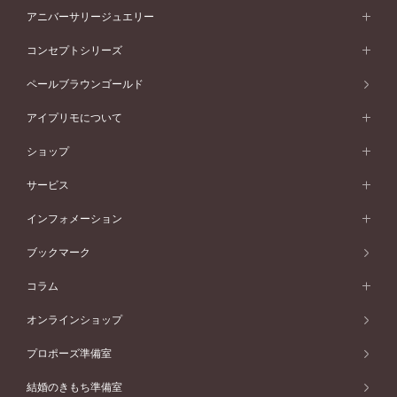
プラチナ
フォルムから選ぶ
素材から選ぶ
セットリング一覧
エタニティリング
アニバーサリージュエリー
イエローゴールド
ストレートライン
プラチナ
セッティングから選ぶ
フォルムから選ぶ
素材から選ぶ
エタニティリング一覧
アニバーサリージュエリー
コンセプトシリーズ
ピンクゴールド
ウェーブライン
イエローゴールド
ソリテール
ストレートライン
スタイルから選ぶ
プラチナ
セッティングから選ぶ
素材から選ぶ
アニバーサリージュエリー一覧
コンセプトシリーズ
ペールブラウンゴールド
ペールブラウンゴールド
V字ライン
ピンクゴールド
ワンサイドメレ
ウェーブライン
シンプル
イエローゴールド
プレーン
価格帯から選ぶ
スタイルから選ぶ
プラチナ
ネックレス
コンビネーション
オリジンビリーフ
ペールブラウンゴールド
ダブルサイドメレ
アイプリモについて
V字ライン
フェミニン
ピンクゴールド
ワンメレ
50万円台～
シンプル
イエローゴールド
婚約指輪ガイド
ベビーリング
価格帯から選ぶ
フラワリー
コンビネーション
ラインメレ
モード
アイプリモについて
ペールブラウンゴールド
セベラルメレ
ショップ
40万円台～
フェミニン
ピンクゴールド
ファッションリング
50万円～
婚約指輪 人気ランキング
結婚指輪 人気ランキング
初空
エレガント
コンビネーション
ラインメレ
30万円台～
®
モード
パーソナルハンド診断
店舗一覧
ペールブラウンゴールド
ブレスレット
サービス
40万円～50万円
婚約ネックレス
エトワル
ゴージャス
20万円台～
エレガント
ピアス
30万円～40万円
デザインへのこだわり
プロポーズサポート
スワハ
北海道
インフォメーション
ダイヤモンドシェイプコレクション
10万円台～
ゴージャス
イヤリング
20万円～30万円
品質へのこだわり
プレミオン
サービス
ご来店予約について
札幌店
ブックマーク
®
パーフェクトプロポーズリング
アニバーサリーギフト
10万円～20万円
一生涯のメンテナンス
函館店
アフターサービス
ニュース一覧
コラム
ダイヤモンドプロポーズ
取扱店)エヴァンスブライダル 旭川本店
近くに店舗がある
ご購入方法・仕上げ日数
お客様の声
コラム
オンラインショップ
プロミスダイヤモンド&バースストーン
東北
SWEET STORIES
ダイヤモンド
プロポーズ準備室
婚約指輪
ブライダルアイテム
仙台店
ショップブログ
結婚のきもち準備室
結婚指輪