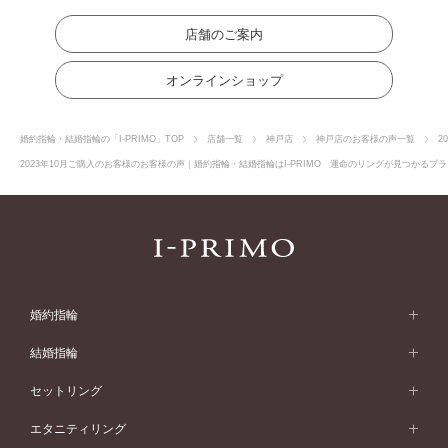
店舗のご案内
オンラインショップ
婚約指輪・結婚指輪の「I-PRIMO」TOP
店舗一覧
神戸店
神戸店のお客様の声一覧
2
2023年10月ご購入のお客様のお客様の声｜婚約指輪・結婚指輪はI-PRIMO 運命のリングが見つかるブラ
婚約指輪
婚約指輪 (エンゲージリング)
結婚指輪
婚約指輪一覧
結婚指輪 (マリッジリング)
セットリング
素材から選ぶ
結婚指輪一覧
セットリング
エタニティリング