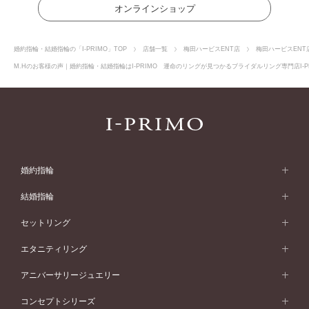
オンラインショップ
婚約指輪・結婚指輪の「I-PRIMO」TOP
店舗一覧
梅田ハービスENT店
梅田ハービスENT
M.Hのお客様の声｜婚約指輪・結婚指輪はI-PRIMO 運命のリングが見つかるブライダルリング専門店I-P
婚約指輪
婚約指輪 (エンゲージリング)
結婚指輪
婚約指輪一覧
結婚指輪 (マリッジリング)
セットリング
素材から選ぶ
結婚指輪一覧
セットリング
エタニティリング
プラチナ
フォルムから選ぶ
素材から選ぶ
セットリング一覧
エタニティリング
アニバーサリージュエリー
イエローゴールド
ストレートライン
プラチナ
セッティングから選ぶ
フォルムから選ぶ
素材から選ぶ
エタニティリング一覧
アニバーサリージュエリー
コンセプトシリーズ
ピンクゴールド
ウェーブライン