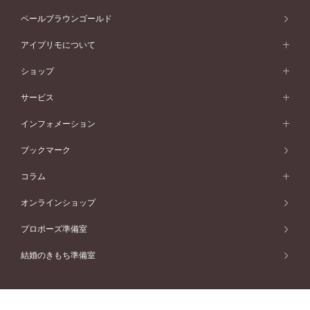
イエローゴールド
ソリテール
ストレートライン
スタイルから選ぶ
プラチナ
セッティングから選ぶ
素材から選ぶ
アニバーサリージュエリー一覧
コンセプトシリーズ
ペールブラウンゴールド
ペールブラウンゴールド
V字ライン
ピンクゴールド
ワンサイドメレ
ウェーブライン
シンプル
イエローゴールド
プレーン
価格帯から選ぶ
スタイルから選ぶ
プラチナ
ネックレス
コンビネーション
オリジンビリーフ
ペールブラウンゴールド
ダブルサイドメレ
アイプリモについて
V字ライン
フェミニン
ピンクゴールド
ワンメレ
50万円台～
シンプル
イエローゴールド
婚約指輪ガイド
ベビーリング
価格帯から選ぶ
フラワリー
コンビネーション
ラインメレ
モード
アイプリモについて
ペールブラウンゴールド
セベラルメレ
ショップ
40万円台～
フェミニン
ピンクゴールド
ファッションリング
50万円～
婚約指輪 人気ランキング
結婚指輪 人気ランキング
初空
エレガント
コンビネーション
ラインメレ
30万円台～
®
モード
パーソナルハンド診断
店舗一覧
ペールブラウンゴールド
ブレスレット
サービス
40万円～50万円
婚約ネックレス
エトワル
ゴージャス
20万円台～
エレガント
ピアス
30万円～40万円
デザインへのこだわり
プロポーズサポート
スワハ
北海道
インフォメーション
ダイヤモンドシェイプコレクション
10万円台～
ゴージャス
イヤリング
20万円～30万円
品質へのこだわり
プレミオン
サービス
ご来店予約について
札幌店
ブックマーク
®
パーフェクトプロポーズリング
アニバーサリーギフト
10万円～20万円
一生涯のメンテナンス
函館店
アフターサービス
ニュース一覧
コラム
ダイヤモンドプロポーズ
取扱店)エヴァンスブライダル 旭川本店
近くに店舗がある
ご購入方法・仕上げ日数
お客様の声
コラム
オンラインショップ
プロミスダイヤモンド&バースストーン
東北
SWEET STORIES
ダイヤモンド
プロポーズ準備室
婚約指輪
ブライダルアイテム
仙台店
ショップブログ
結婚のきもち準備室
結婚指輪
青森店
公式アンバサダー
リング
弘前パークホテル店
よくあるご質問
プロポーズ
秋田店