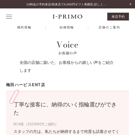
13時迄の予約来店/初来店で4,000円ギフト券贈呈-詳しくはこちら-
来店予約
婚約指輪
結婚指輪
店舗のご案内
Voice
お客様の声
全国の店舗に届いた、お客様からの嬉しい声をご紹介
します
梅田ハービスENT店
丁寧な接客に、納得のいく指輪選びができ
た
M.H様（2024/9/29ご成約）
スタッフの方は、私たちが納得するまで何度も試着させてく