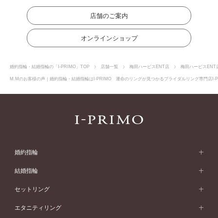
店舗のご案内
オンラインショップ
婚約指輪・結婚指輪の「I-PRIMO」TOP
店舗一覧
梅田ハービスENT店
梅田ハービスENT
M.Mのお客様の声｜婚約指輪・結婚指輪はI-PRIMO 運命のリングが見つかるブライダルリング専門店I-P
婚約指輪
婚約指輪 (エンゲージリング)
結婚指輪
婚約指輪一覧
結婚指輪 (マリッジリング)
セットリング
素材から選ぶ
結婚指輪一覧
セットリング
エタニティリング
プラチナ