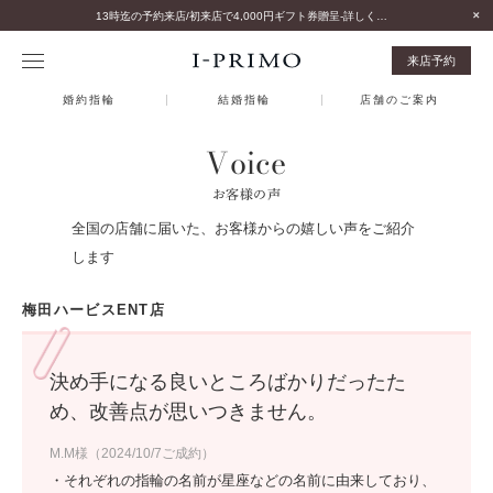
13時迄の予約来店/初来店で4,000円ギフト券贈呈-詳しくはこちら-
来店予約
婚約指輪
結婚指輪
店舗のご案内
Voice
お客様の声
全国の店舗に届いた、お客様からの嬉しい声をご紹介
します
梅田ハービスENT店
決め手になる良いところばかりだったた
め、改善点が思いつきません。
M.M様（2024/10/7ご成約）
・それぞれの指輪の名前が星座などの名前に由来しており、