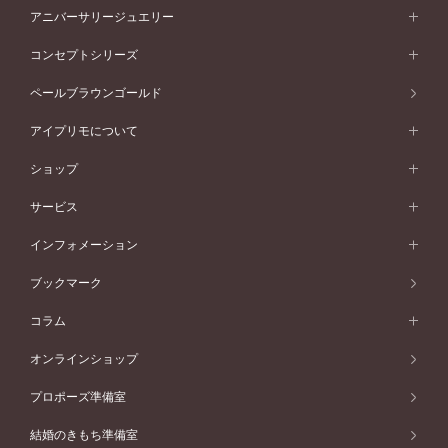
フォルムから選ぶ
素材から選ぶ
セットリング一覧
エタニティリング
アニバーサリージュエリー
イエローゴールド
ストレートライン
プラチナ
セッティングから選ぶ
フォルムから選ぶ
素材から選ぶ
エタニティリング一覧
アニバーサリージュエリー
コンセプトシリーズ
ピンクゴールド
ウェーブライン
イエローゴールド
ソリテール
ストレートライン
スタイルから選ぶ
プラチナ
セッティングから選ぶ
素材から選ぶ
アニバーサリージュエリー一覧
コンセプトシリーズ
ペールブラウンゴールド
ペールブラウンゴールド
V字ライン
ピンクゴールド
ワンサイドメレ
ウェーブライン
シンプル
イエローゴールド
プレーン
価格帯から選ぶ
スタイルから選ぶ
プラチナ
ネックレス
コンビネーション
オリジンビリーフ
ペールブラウンゴールド
ダブルサイドメレ
アイプリモについて
V字ライン
フェミニン
ピンクゴールド
ワンメレ
50万円台～
シンプル
イエローゴールド
婚約指輪ガイド
ベビーリング
価格帯から選ぶ
フラワリー
コンビネーション
ラインメレ
モード
アイプリモについて
ペールブラウンゴールド
セベラルメレ
ショップ
40万円台～
フェミニン
ピンクゴールド
ファッションリング
50万円～
婚約指輪 人気ランキング
結婚指輪 人気ランキング
初空
エレガント
コンビネーション
ラインメレ
30万円台～
®
モード
パーソナルハンド診断
店舗一覧
ペールブラウンゴールド
ブレスレット
サービス
40万円～50万円
婚約ネックレス
エトワル
ゴージャス
20万円台～
エレガント
ピアス
30万円～40万円
デザインへのこだわり
プロポーズサポート
スワハ
北海道
インフォメーション
ダイヤモンドシェイプコレクション
10万円台～
ゴージャス
イヤリング
20万円～30万円
品質へのこだわり
プレミオン
サービス
ご来店予約について
札幌店
ブックマーク
®
パーフェクトプロポーズリング
アニバーサリーギフト
10万円～20万円
一生涯のメンテナンス
函館店
アフターサービス
ニュース一覧
コラム
ダイヤモンドプロポーズ
取扱店)エヴァンスブライダル 旭川本店
近くに店舗がある
ご購入方法・仕上げ日数
お客様の声
コラム
オンラインショップ
プロミスダイヤモンド&バースストーン
東北
SWEET STORIES
ダイヤモンド
プロポーズ準備室
婚約指輪
ブライダルアイテム
仙台店
ショップブログ
結婚のきもち準備室
結婚指輪
青森店