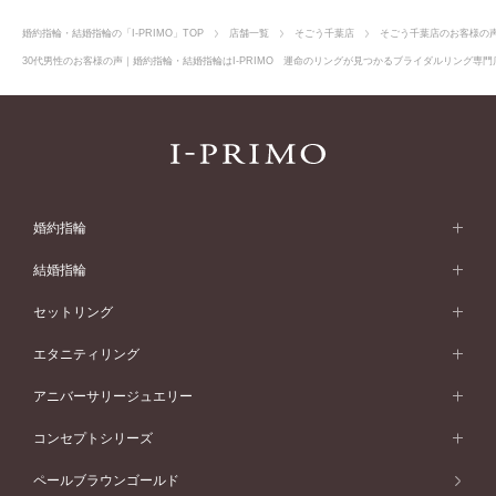
婚約指輪・結婚指輪の「I-PRIMO」TOP
店舗一覧
そごう千葉店
そごう千葉店のお客様の
30代男性のお客様の声｜婚約指輪・結婚指輪はI-PRIMO 運命のリングが見つかるブライダルリング専門店
婚約指輪
婚約指輪 (エンゲージリング)
結婚指輪
婚約指輪一覧
結婚指輪 (マリッジリング)
セットリング
素材から選ぶ
結婚指輪一覧
セットリング
エタニティリング
プラチナ
フォルムから選ぶ
素材から選ぶ
セットリング一覧
エタニティリング
アニバーサリージュエリー
イエローゴールド
ストレートライン
プラチナ
セッティングから選ぶ
フォルムから選ぶ
素材から選ぶ
エタニティリング一覧
アニバーサリージュエリー
コンセプトシリーズ
ピンクゴールド
ウェーブライン
イエローゴールド
ソリテール
ストレートライン
スタイルから選ぶ
プラチナ
セッティングから選ぶ
素材から選ぶ
アニバーサリージュエリー一覧
コンセプトシリーズ
ペールブラウンゴールド
ペールブラウンゴールド
V字ライン
ピンクゴールド
ワンサイドメレ
ウェーブライン
シンプル
イエローゴールド
プレーン