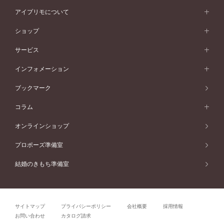
価格帯から選ぶ
スタイルから選ぶ
プラチナ
ネックレス
コンビネーション
オリジンビリーフ
ペールブラウンゴールド
ダブルサイドメレ
アイプリモについて
V字ライン
フェミニン
ピンクゴールド
ワンメレ
50万円台～
シンプル
イエローゴールド
婚約指輪ガイド
ベビーリング
価格帯から選ぶ
フラワリー
コンビネーション
ラインメレ
モード
アイプリモについて
ペールブラウンゴールド
セベラルメレ
ショップ
40万円台～
フェミニン
ピンクゴールド
ファッションリング
50万円～
婚約指輪 人気ランキング
結婚指輪 人気ランキング
初空
エレガント
コンビネーション
ラインメレ
30万円台～
®
モード
パーソナルハンド診断
店舗一覧
ペールブラウンゴールド
ブレスレット
サービス
40万円～50万円
婚約ネックレス
エトワル
ゴージャス
20万円台～
エレガント
ピアス
30万円～40万円
デザインへのこだわり
プロポーズサポート
スワハ
北海道
インフォメーション
ダイヤモンドシェイプコレクション
10万円台～
ゴージャス
イヤリング
20万円～30万円
品質へのこだわり
プレミオン
サービス
ご来店予約について
札幌店
ブックマーク
®
パーフェクトプロポーズリング
アニバーサリーギフト
10万円～20万円
一生涯のメンテナンス
函館店
アフターサービス
ニュース一覧
コラム
ダイヤモンドプロポーズ
取扱店)エヴァンスブライダル 旭川本店
近くに店舗がある
ご購入方法・仕上げ日数
お客様の声
コラム
オンラインショップ
プロミスダイヤモンド&バースストーン
東北
SWEET STORIES
ダイヤモンド
プロポーズ準備室
婚約指輪
ブライダルアイテム
仙台店
ショップブログ
結婚のきもち準備室
結婚指輪
青森店
公式アンバサダー
リング
弘前パークホテル店
よくあるご質問
プロポーズ
秋田店
サイトマップ
プライバシーポリシー
会社概要
採用情報
結婚関連
盛岡大通店
お問い合わせ
カタログ請求