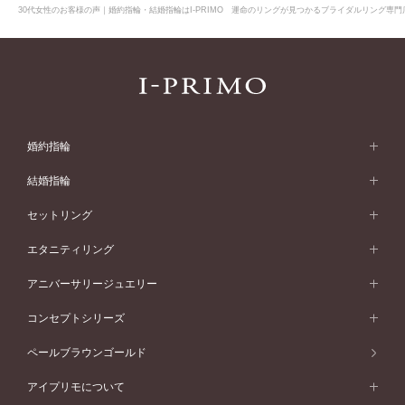
30代女性のお客様の声｜婚約指輪・結婚指輪はI-PRIMO 運命のリングが見つかるブライダルリング専門店
婚約指輪
婚約指輪 (エンゲージリング)
結婚指輪
婚約指輪一覧
結婚指輪 (マリッジリング)
セットリング
素材から選ぶ
結婚指輪一覧
セットリング
エタニティリング
プラチナ
フォルムから選ぶ
素材から選ぶ
セットリング一覧
エタニティリング
アニバーサリージュエリー
イエローゴールド
ストレートライン
プラチナ
セッティングから選ぶ
フォルムから選ぶ
素材から選ぶ
エタニティリング一覧
アニバーサリージュエリー
コンセプトシリーズ
ピンクゴールド
ウェーブライン
イエローゴールド
ソリテール
ストレートライン
スタイルから選ぶ
プラチナ
セッティングから選ぶ
素材から選ぶ
アニバーサリージュエリー一覧
コンセプトシリーズ
ペールブラウンゴールド
ペールブラウンゴールド
V字ライン
ピンクゴールド
ワンサイドメレ
ウェーブライン
シンプル
イエローゴールド
プレーン
価格帯から選ぶ
スタイルから選ぶ
プラチナ
ネックレス
コンビネーション
オリジンビリーフ
ペールブラウンゴールド
ダブルサイドメレ
アイプリモについて
V字ライン
フェミニン
ピンクゴールド
ワンメレ
50万円台～
シンプル
イエローゴールド
婚約指輪ガイド
ベビーリング
価格帯から選ぶ