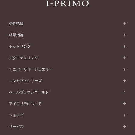
婚約指輪
婚約指輪 (エンゲージリング)
結婚指輪
婚約指輪一覧
結婚指輪 (マリッジリング)
セットリング
素材から選ぶ
結婚指輪一覧
セットリング
エタニティリング
プラチナ
フォルムから選ぶ
素材から選ぶ
セットリング一覧
エタニティリング
アニバーサリージュエリー
イエローゴールド
ストレートライン
プラチナ
セッティングから選ぶ
フォルムから選ぶ
素材から選ぶ
エタニティリング一覧
アニバーサリージュエリー
コンセプトシリーズ
ピンクゴールド
ウェーブライン
イエローゴールド
ソリテール
ストレートライン
スタイルから選ぶ
プラチナ
セッティングから選ぶ
素材から選ぶ
アニバーサリージュエリー一覧
コンセプトシリーズ
ペールブラウンゴールド
ペールブラウンゴールド
V字ライン
ピンクゴールド
ワンサイドメレ
ウェーブライン
シンプル
イエローゴールド
プレーン
価格帯から選ぶ
スタイルから選ぶ
プラチナ
ネックレス
コンビネーション
オリジンビリーフ
ペールブラウンゴールド
ダブルサイドメレ
アイプリモについて
V字ライン
フェミニン
ピンクゴールド
ワンメレ
50万円台～
シンプル
イエローゴールド
婚約指輪ガイド
ベビーリング
価格帯から選ぶ
フラワリー
コンビネーション
ラインメレ
モード
アイプリモについて
ペールブラウンゴールド
セベラルメレ
ショップ
40万円台～
フェミニン
ピンクゴールド
ファッションリング
50万円～
婚約指輪 人気ランキング
結婚指輪 人気ランキング
初空
エレガント
コンビネーション
ラインメレ
30万円台～
®
モード
パーソナルハンド診断
店舗一覧
ペールブラウンゴールド
ブレスレット
サービス
40万円～50万円
婚約ネックレス
エトワル
ゴージャス
20万円台～
エレガント