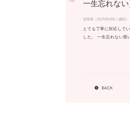
一生忘れない
プロ
ペールブラウンゴールド
ン
ブラ
女性様（2025/01/06ご成約）
コンセプトシリーズ
とても丁寧に対応してい
プロ
オリジンビリーフ
した。 一生忘れない買
フラワリー
初空
ショ
エトワル
店舗
スワハ
ご来
プレミオン
BACK