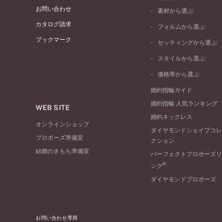
お問い合わせ
素材から選ぶ
プラチナ
カタログ請求
フォルムから選ぶ
イエローゴールド
ブックマーク
ストレートライン
セッティングから選ぶ
ピンクゴールド
ウェーブライン
ソリテール
ペールブラウンゴール
スタイルから選ぶ
V字ライン
ワンサイドメレ
コンビネーション
シンプル
価格帯から選ぶ
ダブルサイドメレ
フェミニン
50万円台～
ラインメレ
婚約指輪ガイド
モード
40万円台～
婚約指輪 人気ランキング
エレガント
WEB SITE
30万円台～
婚約ネックレス
ゴージャス
20万円台～
オンラインショップ
ダイヤモンドシェイプコレ
10万円台～
プロポーズ準備室
クション
結婚のきもち準備室
パーフェクトプロポーズリ
®
ング
ダイヤモンドプロポーズ
お問い合わせ専用