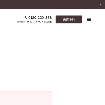
0120-220-338
来店予約
9:30～16:00
受付時間：
/ 通話無料
ブックマーク
ONLINE SHOP
ご来店予約
予約専用ダイヤル
0120-220-338
9:30～16:00
（受付時間：
・通話無料）
カタログ請求
お問い合わせ