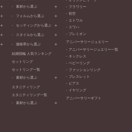
オリジンビリーフ
素材から選ぶ
フラワリー
初空
プラチナ
フォルムから選ぶ
エトワル
イエローゴールド
ストレートライン
セッティングから選ぶ
スワハ
ピンクゴールド
ウェーブライン
プレーン
プレミオン
ド
ペールブラウンゴールド
スタイルから選ぶ
V字ライン
ワンメレ
コンビネーション
アニバーサリージュエリー
シンプル
価格帯から選ぶ
セベラルメレ
フェミニン
アニバーサリージュエリー一覧
50万円～
ラインメレ
結婚指輪 人気ランキング
モード
ネックレス
40万円～50万円
セットリング
エレガント
ベビーリング
30万円～40万円
セットリング一覧
ゴージャス
ファッションリング
20万円～30万円
ブレスレット
素材から選ぶ
10万円～20万円
ピアス
プラチナ
エタニティリング
イヤリング
イエローゴールド
エタニティリング一覧
アニバーサリーギフト
ピンクゴールド
素材から選ぶ
ペールブラウンゴールド
プラチナ
コンビネーション
イエローゴールド
ピンクゴールド
ペールブラウンゴールド