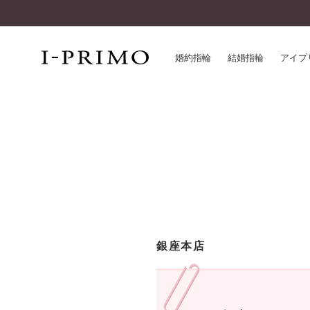
婚約指輪
結婚指輪
アイプ
婚約指輪一覧
アイ
結婚指輪一覧
パー
セットリング一覧
デザ
エタニティリング一覧
品質
アニバーサリージュエリー一覧
一生
近く
コレクション
銀座本店
®
パーフェクトプロポーズリング
サー
ダイヤモンドプロポーズ
アフ
婚約ネックレス
ご購
ダイヤモンドシェイプコレクション