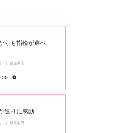
からも指輪が選べ
約）
銀座本店
MORE
た造りに感動
約）
銀座本店