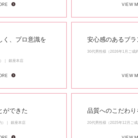
ORE
VIEW 
しく、プロ意識を
安心感のあるブラ
30代男性様（2026年1月ご成
約）
銀座本店
ORE
VIEW 
とができた
品質へのこだわり
約）
銀座本店
20代男性様（2025年12月ご
ORE
VIEW 