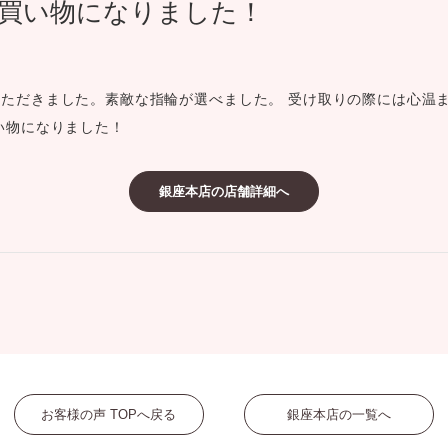
買い物になりました！
ミスダイヤモンド&バースストー
イダルアイテム
ただきました。素敵な指輪が選べました。 受け取りの際には心温
ポーズサポート
い物になりました！
ップ
銀座本店の店舗詳細へ
一覧
店予約について
お客様の声 TOPへ戻る
銀座本店の一覧へ