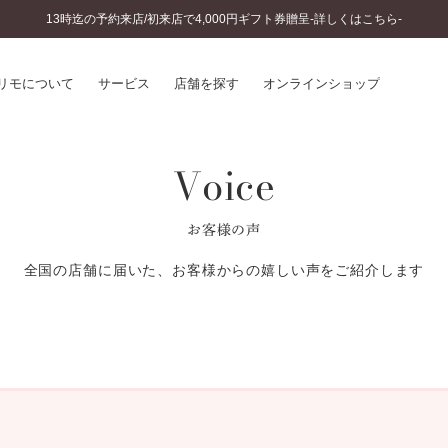
13時迄の予約来店/初来店で4,000円ギフト券贈呈-詳しくはこちら-
リモについて
サービス
店舗を探す
オンラインショップ
Voice
プリモについて
婚約指輪とは
結婚指輪とは
®
ソナルハンド診断
セットリングとは
お客様の声
インへのこだわり
エタニティリングとは
へのこだわり
全国の店舗に届いた、お客様からの嬉しい声をご紹介します
涯のメンテナンス
ニュース一覧
に店舗がある
お客様の声
SWEET STORIES
ビス
ショップブログ
ターサービス
コラム
入方法・仕上げ日数
よくあるご質問