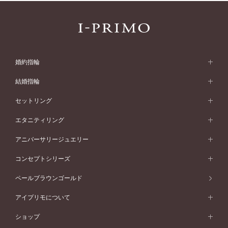
婚約指輪
婚約指輪 (エンゲージリング)
結婚指輪
婚約指輪一覧
結婚指輪 (マリッジリング)
セットリング
素材から選ぶ
結婚指輪一覧
セットリング
エタニティリング
プラチナ
フォルムから選ぶ
素材から選ぶ
セットリング一覧
エタニティリング
アニバーサリージュエリー
イエローゴールド
ストレートライン
プラチナ
セッティングから選ぶ
フォルムから選ぶ
素材から選ぶ
エタニティリング一覧
アニバーサリージュエリー
コンセプトシリーズ
ピンクゴールド
ウェーブライン
イエローゴールド
ソリテール
ストレートライン
スタイルから選ぶ
プラチナ
セッティングから選ぶ
素材から選ぶ
アニバーサリージュエリー一覧
コンセプトシリーズ
ペールブラウンゴールド
ペールブラウンゴールド
V字ライン
ピンクゴールド
ワンサイドメレ
ウェーブライン
シンプル
イエローゴールド
プレーン
価格帯から選ぶ
スタイルから選ぶ
プラチナ
ネックレス
コンビネーション
オリジンビリーフ
ペールブラウンゴールド
ダブルサイドメレ
アイプリモについて
V字ライン
フェミニン
ピンクゴールド
ワンメレ
50万円台～
シンプル
イエローゴールド
婚約指輪ガイド
ベビーリング
価格帯から選ぶ
フラワリー
コンビネーション
ラインメレ
モード
アイプリモについて
ペールブラウンゴールド
セベラルメレ
ショップ
40万円台～
フェミニン
ピンクゴールド
ファッションリング
50万円～
婚約指輪 人気ランキング
結婚指輪 人気ランキング
初空