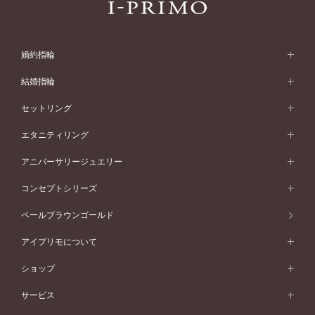
婚約指輪
婚約指輪 (エンゲージリング)
結婚指輪
婚約指輪一覧
結婚指輪 (マリッジリング)
セットリング
素材から選ぶ
結婚指輪一覧
セットリング
エタニティリング
プラチナ
フォルムから選ぶ
素材から選ぶ
セットリング一覧
エタニティリング
アニバーサリージュエリー
イエローゴールド
ストレートライン
プラチナ
セッティングから選ぶ
フォルムから選ぶ
素材から選ぶ
エタニティリング一覧
アニバーサリージュエリー
コンセプトシリーズ
ピンクゴールド
ウェーブライン
イエローゴールド
ソリテール
ストレートライン
スタイルから選ぶ
プラチナ
セッティングから選ぶ
素材から選ぶ
アニバーサリージュエリー一覧
コンセプトシリーズ
ペールブラウンゴールド
ペールブラウンゴールド
V字ライン
ピンクゴールド
ワンサイドメレ
ウェーブライン
シンプル
イエローゴールド
プレーン
価格帯から選ぶ
スタイルから選ぶ
プラチナ
ネックレス
コンビネーション
オリジンビリーフ
ペールブラウンゴールド
ダブルサイドメレ
アイプリモについて
V字ライン
フェミニン
ピンクゴールド
ワンメレ
50万円台～
シンプル
イエローゴールド
婚約指輪ガイド
ベビーリング
価格帯から選ぶ
フラワリー
コンビネーション
ラインメレ
モード
アイプリモについて
ペールブラウンゴールド
セベラルメレ
ショップ
40万円台～
フェミニン
ピンクゴールド
ファッションリング
50万円～
婚約指輪 人気ランキング
結婚指輪 人気ランキング
初空
エレガント
コンビネーション
ラインメレ
30万円台～
®
モード
パーソナルハンド診断
店舗一覧
ペールブラウンゴールド
ブレスレット
サービス
40万円～50万円
婚約ネックレス
エトワル
ゴージャス
20万円台～
エレガント