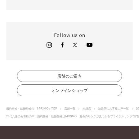
Follow us on
店舗のご案内
オンラインショップ
婚約指輪・結婚指輪の「I-PRIMO」TOP
店舗一覧
池袋店
池袋店のお客様の声一覧
2
20代女性のお客様の声｜婚約指輪・結婚指輪はI-PRIMO 運命のリングが見つかるブライダルリング専門店