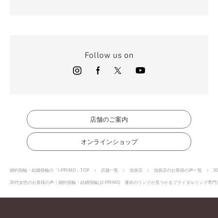
Follow us on
店舗のご案内
オンラインショップ
婚約指輪・結婚指輪の「I-PRIMO」TOP
店舗一覧
池袋店
池袋店のお客様の声一覧
3
30代女性のお客様の声｜婚約指輪・結婚指輪はI-PRIMO 運命のリングが見つかるブライダルリング専門店