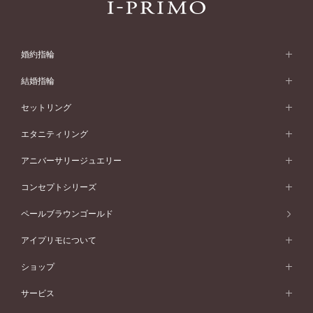
婚約指輪
婚約指輪 (エンゲージリング)
結婚指輪
婚約指輪一覧
結婚指輪 (マリッジリング)
セットリング
素材から選ぶ
結婚指輪一覧
セットリング
エタニティリング
プラチナ
フォルムから選ぶ
素材から選ぶ
セットリング一覧
エタニティリング
アニバーサリージュエリー
イエローゴールド
ストレートライン
プラチナ
セッティングから選ぶ
フォルムから選ぶ
素材から選ぶ
エタニティリング一覧
アニバーサリージュエリー
コンセプトシリーズ
ピンクゴールド
ウェーブライン
イエローゴールド
ソリテール
ストレートライン
スタイルから選ぶ
プラチナ
セッティングから選ぶ
素材から選ぶ
アニバーサリージュエリー一覧
コンセプトシリーズ
ペールブラウンゴールド
ペールブラウンゴールド
V字ライン
ピンクゴールド
ワンサイドメレ
ウェーブライン
シンプル
イエローゴールド
プレーン
価格帯から選ぶ
スタイルから選ぶ
プラチナ
ネックレス
コンビネーション
オリジンビリーフ
ペールブラウンゴールド
ダブルサイドメレ
アイプリモについて
V字ライン
フェミニン
ピンクゴールド
ワンメレ
50万円台～
シンプル
イエローゴールド
婚約指輪ガイド
ベビーリング
価格帯から選ぶ
フラワリー
コンビネーション
ラインメレ
モード
アイプリモについて
ペールブラウンゴールド
セベラルメレ
ショップ
40万円台～
フェミニン
ピンクゴールド
ファッションリング
50万円～
婚約指輪 人気ランキング
結婚指輪 人気ランキング
初空
エレガント
コンビネーション
ラインメレ
30万円台～
®
モード
パーソナルハンド診断
店舗一覧
ペールブラウンゴールド
ブレスレット
サービス
40万円～50万円
婚約ネックレス
エトワル
ゴージャス
20万円台～
エレガント