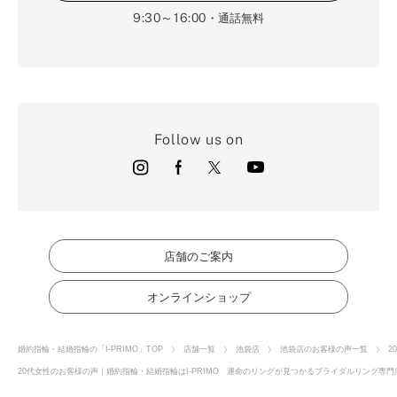
9:30～16:00
・通話無料
Follow us on
店舗のご案内
オンラインショップ
婚約指輪・結婚指輪の「I-PRIMO」TOP
店舗一覧
池袋店
池袋店のお客様の声一覧
2
20代女性のお客様の声｜婚約指輪・結婚指輪はI-PRIMO 運命のリングが見つかるブライダルリング専門店