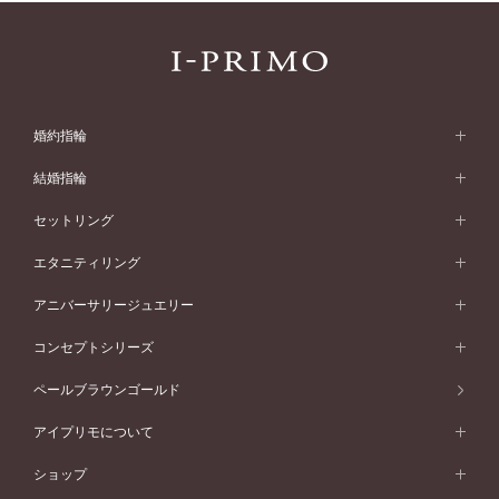
婚約指輪
婚約指輪 (エンゲージリング)
結婚指輪
婚約指輪一覧
結婚指輪 (マリッジリング)
セットリング
素材から選ぶ
結婚指輪一覧
セットリング
エタニティリング
プラチナ
フォルムから選ぶ
素材から選ぶ
セットリング一覧
エタニティリング
アニバーサリージュエリー
イエローゴールド
ストレートライン
プラチナ
セッティングから選ぶ
フォルムから選ぶ
素材から選ぶ
エタニティリング一覧
アニバーサリージュエリー
コンセプトシリーズ
ピンクゴールド
ウェーブライン
イエローゴールド
ソリテール
ストレートライン
スタイルから選ぶ
プラチナ
セッティングから選ぶ
素材から選ぶ
アニバーサリージュエリー一覧
コンセプトシリーズ
ペールブラウンゴールド
ペールブラウンゴールド
V字ライン
ピンクゴールド
ワンサイドメレ
ウェーブライン
シンプル
イエローゴールド
プレーン
価格帯から選ぶ
スタイルから選ぶ
プラチナ
ネックレス
コンビネーション
オリジンビリーフ
ペールブラウンゴールド
ダブルサイドメレ
アイプリモについて
V字ライン
フェミニン
ピンクゴールド
ワンメレ
50万円台～
シンプル
イエローゴールド
婚約指輪ガイド
ベビーリング
価格帯から選ぶ
フラワリー
コンビネーション
ラインメレ
モード
アイプリモについて
ペールブラウンゴールド
セベラルメレ
ショップ
40万円台～
フェミニン
ピンクゴールド
ファッションリング
50万円～
婚約指輪 人気ランキング
結婚指輪 人気ランキング
初空