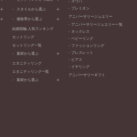
スワハ
ピンクゴールド
ウェーブライン
プレーン
プレミオン
ド
ペールブラウンゴールド
スタイルから選ぶ
V字ライン
ワンメレ
コンビネーション
アニバーサリージュエリー
シンプル
価格帯から選ぶ
セベラルメレ
フェミニン
アニバーサリージュエリー一覧
50万円～
ラインメレ
結婚指輪 人気ランキング
モード
ネックレス
40万円～50万円
セットリング
エレガント
ベビーリング
30万円～40万円
セットリング一覧
ゴージャス
ファッションリング
20万円～30万円
ブレスレット
素材から選ぶ
10万円～20万円
ピアス
プラチナ
エタニティリング
イヤリング
イエローゴールド
エタニティリング一覧
アニバーサリーギフト
ピンクゴールド
素材から選ぶ
ペールブラウンゴールド
プラチナ
コンビネーション
イエローゴールド
ピンクゴールド
ペールブラウンゴールド