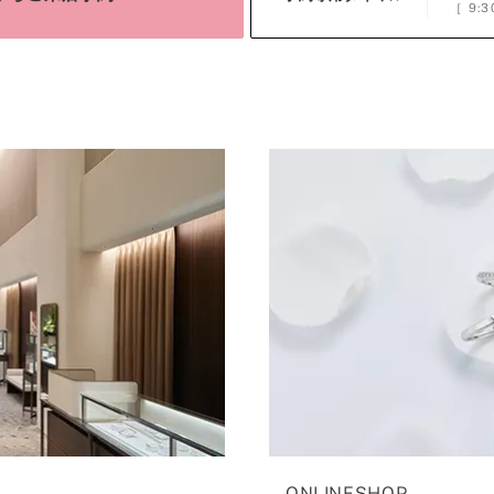
［
9:3
ONLINESHOP