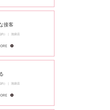
な接客
成約）
池袋店
MORE
る
成約）
池袋店
MORE