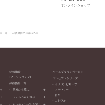
オンラインショップ
声一覧
40代男性のお客様の声
結婚指輪
ペールブラウンゴールド
(マリッジリング)
コンセプトシリーズ
結婚指輪一覧
オリジンビリーフ
素材から選ぶ
フラワリー
初空
プラチナ
フォルムから選ぶ
エトワル
イエローゴールド
ストレートライン
セッティングから選ぶ