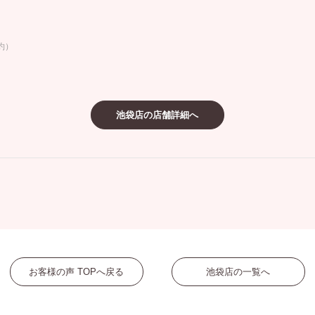
ミスダイヤモンド&バースストー
イダルアイテム
約）
ポーズサポート
池袋店の店舗詳細へ
ップ
一覧
店予約について
お客様の声 TOPへ戻る
池袋店の一覧へ