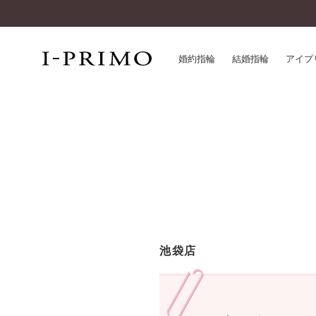
婚約指輪
結婚指輪
アイプ
婚約指輪一覧
アイ
結婚指輪一覧
パー
セットリング一覧
デザ
エタニティリング一覧
品質
アニバーサリージュエリー一覧
一生
近く
コレクション
池袋店
®
パーフェクトプロポーズリング
サー
ダイヤモンドプロポーズ
アフ
婚約ネックレス
ご購
ダイヤモンドシェイプコレクション