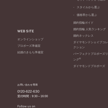
ピンクゴールド
ウェーブライン
ソリテール
ペールブラウンゴール
スタイルから選ぶ
V字ライン
ワンサイドメレ
コンビネーション
シンプル
価格帯から選ぶ
ダブルサイドメレ
フェミニン
50万円台～
ラインメレ
婚約指輪ガイド
モード
40万円台～
婚約指輪 人気ランキング
エレガント
WEB SITE
30万円台～
婚約ネックレス
ゴージャス
20万円台～
オンラインショップ
ダイヤモンドシェイプコレ
10万円台～
プロポーズ準備室
クション
結婚のきもち準備室
パーフェクトプロポーズリ
®
ング
ダイヤモンドプロポーズ
お問い合わせ専用
0120-622-630
受付時間：9:30～16:00
Follow us on