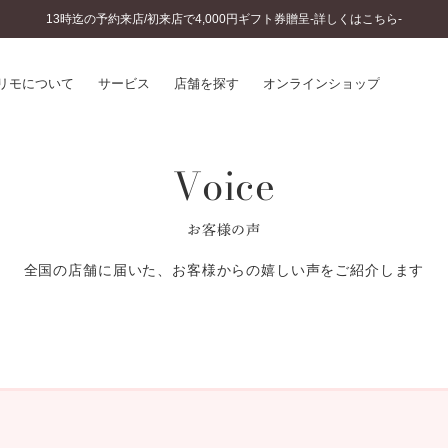
13時迄の予約来店/初来店で4,000円ギフト券贈呈-詳しくはこちら-
リモについて
サービス
店舗を探す
オンラインショップ
Voice
プリモについて
婚約指輪とは
結婚指輪とは
®
ソナルハンド診断
セットリングとは
お客様の声
インへのこだわり
エタニティリングとは
へのこだわり
全国の店舗に届いた、お客様からの嬉しい声をご紹介します
涯のメンテナンス
ニュース一覧
に店舗がある
お客様の声
SWEET STORIES
ビス
ショップブログ
ターサービス
コラム
入方法・仕上げ日数
よくあるご質問