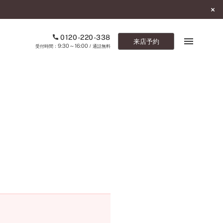
0120-220-338
来店予約
9:30～16:00
受付時間：
/ 通話無料
ブックマーク
ONLINE SHOP
ご来店予約
予約専用ダイヤル
0120-220-338
9:30～16:00
（受付時間：
・通話無料）
カタログ請求
お問い合わせ