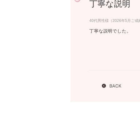
丁寧な説明
プロ
ペールブラウンゴールド
ン
ブラ
40代男性様（2026年5月ご成
コンセプトシリーズ
丁寧な説明でした。
プロ
オリジンビリーフ
フラワリー
初空
ショ
エトワル
店舗
スワハ
ご来
プレミオン
BACK