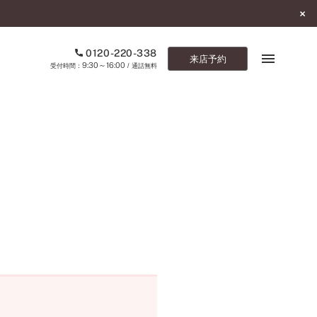
0120-220-338
来店予約
9:30～16:00
受付時間：
/ 通話無料
ブックマーク
ONLINE SHOP
ご来店予約
予約専用ダイヤル
0120-220-338
9:30～16:00
（受付時間：
・通話無料）
カタログ請求
お問い合わせ