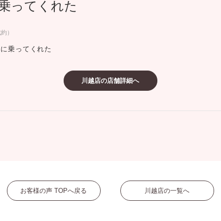
乗ってくれた
ミスダイヤモンド&バースストー
イダルアイテム
成約）
談に乗ってくれた
ポーズサポート
川越店の店舗詳細へ
ップ
一覧
店予約について
お客様の声 TOPへ戻る
川越店の一覧へ