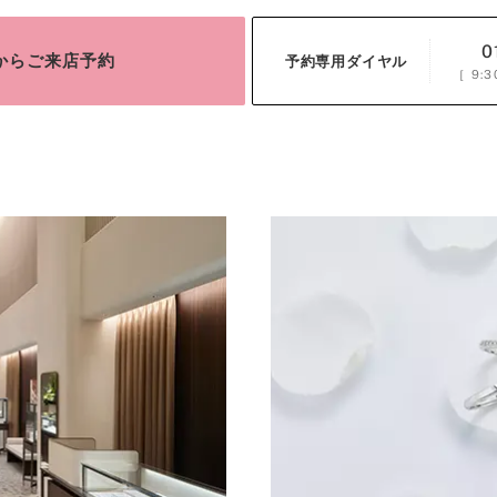
0
bからご来店予約
予約専用ダイヤル
［
9:3