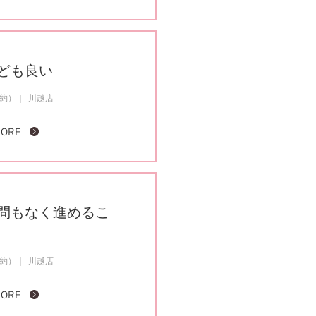
ども良い
成約）
川越店
MORE
問もなく進めるこ
成約）
川越店
MORE