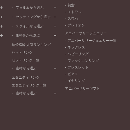
初空
プラチナ
フォルムから選ぶ
エトワル
イエローゴールド
ストレートライン
セッティングから選ぶ
スワハ
ピンクゴールド
ウェーブライン
プレーン
プレミオン
ド
ペールブラウンゴールド
スタイルから選ぶ
V字ライン
ワンメレ
コンビネーション
アニバーサリージュエリー
シンプル
価格帯から選ぶ
セベラルメレ
フェミニン
アニバーサリージュエリー一覧
50万円～
ラインメレ
結婚指輪 人気ランキング
モード
ネックレス
40万円～50万円
セットリング
エレガント
ベビーリング
30万円～40万円
セットリング一覧
ゴージャス
ファッションリング
20万円～30万円
ブレスレット
素材から選ぶ
10万円～20万円
ピアス
プラチナ
エタニティリング
イヤリング
イエローゴールド
エタニティリング一覧
アニバーサリーギフト
ピンクゴールド
素材から選ぶ
ペールブラウンゴールド
プラチナ
コンビネーション
イエローゴールド
ピンクゴールド
ペールブラウンゴールド