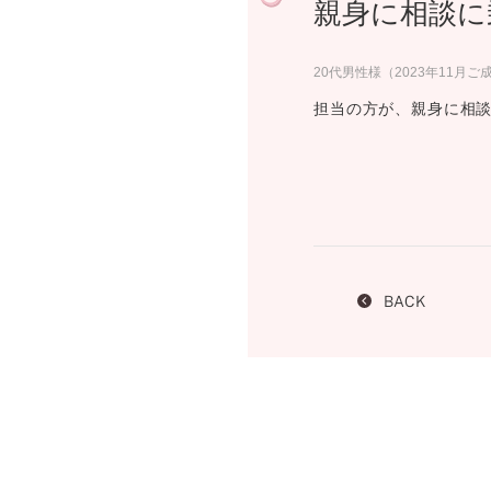
親身に相談に
プロ
ペールブラウンゴールド
ン
ブラ
20代男性様（2023年11月ご
コンセプトシリーズ
担当の方が、親身に相
プロ
オリジンビリーフ
フラワリー
初空
ショ
エトワル
店舗
スワハ
ご来
プレミオン
BACK