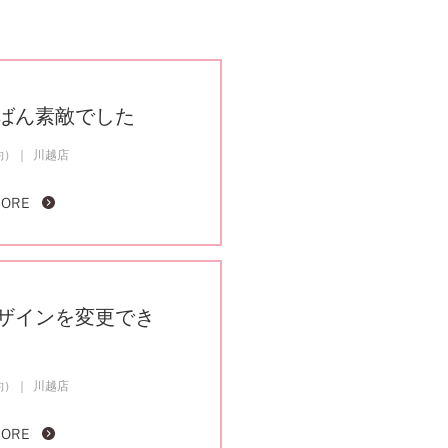
ばん素敵でした
約）
川越店
MORE
ザインを変更でき
約）
川越店
MORE