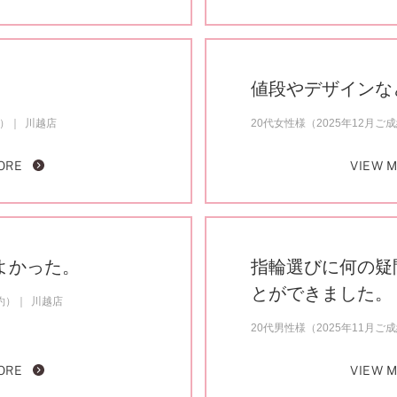
値段やデザインな
約）
川越店
20代女性様（2025年12月ご
ORE
VIEW 
よかった。
指輪選びに何の疑
とができました。
約）
川越店
20代男性様（2025年11月ご
ORE
VIEW 