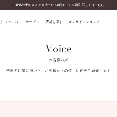
13時迄の予約来店/初来店で4,000円ギフト券贈呈-詳しくはこちら-
リモについて
サービス
店舗を探す
オンラインショップ
Voice
プリモについて
婚約指輪とは
結婚指輪とは
®
ソナルハンド診断
セットリングとは
お客様の声
インへのこだわり
エタニティリングとは
へのこだわり
全国の店舗に届いた、お客様からの嬉しい声をご紹介します
涯のメンテナンス
ニュース一覧
に店舗がある
お客様の声
SWEET STORIES
ビス
ショップブログ
ターサービス
コラム
入方法・仕上げ日数
よくあるご質問