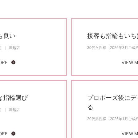
も良い
接客も指輪もいち
約）
川越店
30代女性様（2026年3月ご成
ORE
VIEW 
な指輪選び
プロポーズ後にデ
る
約）
川越店
20代男性様（2026年1月ご成
ORE
VIEW 