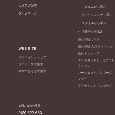
プラチナ
カタログ請求
フォルムから選ぶ
イエローゴールド
ブックマーク
ストレートライン
セッティングから選ぶ
ピンクゴールド
ウェーブライン
ソリテール
ペールブラウンゴール
スタイルから選ぶ
V字ライン
ワンサイドメレ
コンビネーション
シンプル
価格帯から選ぶ
ダブルサイドメレ
フェミニン
50万円台～
ラインメレ
婚約指輪ガイド
モード
40万円台～
婚約指輪 人気ランキング
エレガント
WEB SITE
30万円台～
婚約ネックレス
ゴージャス
20万円台～
オンラインショップ
ダイヤモンドシェイプコレ
10万円台～
プロポーズ準備室
クション
結婚のきもち準備室
パーフェクトプロポーズリ
®
ング
ダイヤモンドプロポーズ
お問い合わせ専用
0120-622-630