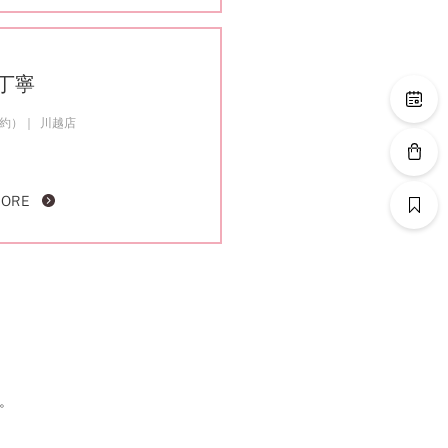
丁寧
成約）
川越店
MORE
。