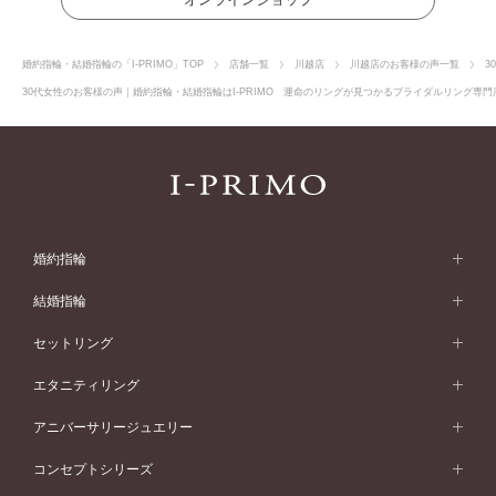
婚約指輪・結婚指輪の「I-PRIMO」TOP
店舗一覧
川越店
川越店のお客様の声一覧
3
30代女性のお客様の声｜婚約指輪・結婚指輪はI-PRIMO 運命のリングが見つかるブライダルリング専門店
婚約指輪
婚約指輪 (エンゲージリング)
結婚指輪
婚約指輪一覧
結婚指輪 (マリッジリング)
セットリング
素材から選ぶ
結婚指輪一覧
セットリング
エタニティリング
プラチナ
フォルムから選ぶ
素材から選ぶ
セットリング一覧
エタニティリング
アニバーサリージュエリー
イエローゴールド
ストレートライン
プラチナ
セッティングから選ぶ
フォルムから選ぶ
素材から選ぶ
エタニティリング一覧
アニバーサリージュエリー
コンセプトシリーズ
ピンクゴールド
ウェーブライン
イエローゴールド
ソリテール
ストレートライン
スタイルから選ぶ
プラチナ
セッティングから選ぶ