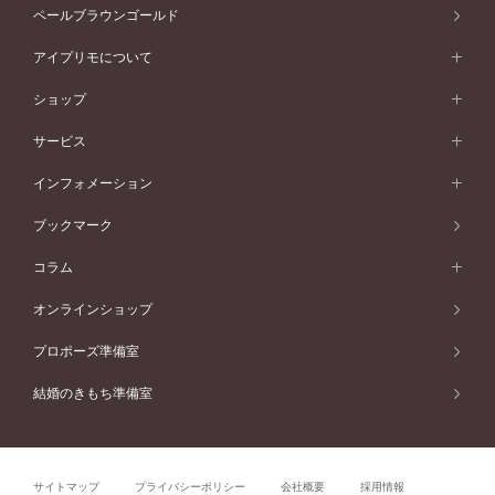
素材から選ぶ
アニバーサリージュエリー一覧
コンセプトシリーズ
ペールブラウンゴールド
ペールブラウンゴールド
V字ライン
ピンクゴールド
ワンサイドメレ
ウェーブライン
シンプル
イエローゴールド
プレーン
価格帯から選ぶ
スタイルから選ぶ
プラチナ
ネックレス
コンビネーション
オリジンビリーフ
ペールブラウンゴールド
ダブルサイドメレ
アイプリモについて
V字ライン
フェミニン
ピンクゴールド
ワンメレ
50万円台～
シンプル
イエローゴールド
婚約指輪ガイド
ベビーリング
価格帯から選ぶ
フラワリー
コンビネーション
ラインメレ
モード
アイプリモについて
ペールブラウンゴールド
セベラルメレ
ショップ
40万円台～
フェミニン
ピンクゴールド
ファッションリング
50万円～
婚約指輪 人気ランキング
結婚指輪 人気ランキング
初空
エレガント
コンビネーション
ラインメレ
30万円台～
®
モード
パーソナルハンド診断
店舗一覧
ペールブラウンゴールド
ブレスレット
サービス
40万円～50万円
婚約ネックレス
エトワル
ゴージャス
20万円台～
エレガント
ピアス
30万円～40万円
デザインへのこだわり
プロポーズサポート
スワハ
北海道
インフォメーション
ダイヤモンドシェイプコレクション
10万円台～
ゴージャス
イヤリング
20万円～30万円
品質へのこだわり
プレミオン
サービス
ご来店予約について
札幌店
ブックマーク
®
パーフェクトプロポーズリング
アニバーサリーギフト
10万円～20万円
一生涯のメンテナンス
函館店
アフターサービス
ニュース一覧
コラム
ダイヤモンドプロポーズ
取扱店)エヴァンスブライダル 旭川本店
近くに店舗がある
ご購入方法・仕上げ日数
お客様の声
コラム
オンラインショップ
プロミスダイヤモンド&バースストーン
東北
SWEET STORIES
ダイヤモンド
プロポーズ準備室
婚約指輪
ブライダルアイテム
仙台店
ショップブログ
結婚のきもち準備室
結婚指輪
青森店
公式アンバサダー
リング
弘前パークホテル店
よくあるご質問
プロポーズ
秋田店
サイトマップ
プライバシーポリシー
会社概要
採用情報