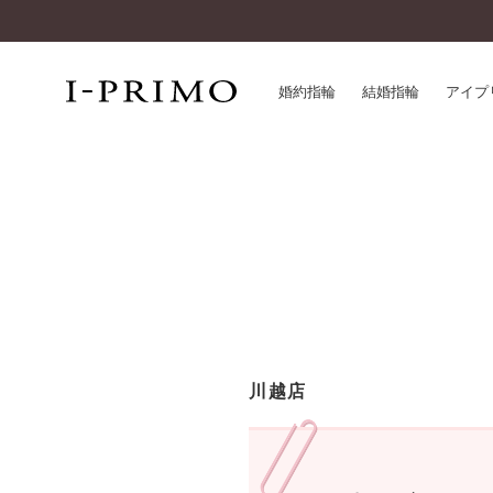
婚約指輪
結婚指輪
アイプ
婚約指輪一覧
アイ
結婚指輪一覧
パー
セットリング一覧
デザ
エタニティリング一覧
品質
アニバーサリージュエリー一覧
一生
近く
コレクション
川越店
®
パーフェクトプロポーズリング
サー
ダイヤモンドプロポーズ
アフ
婚約ネックレス
ご購
ダイヤモンドシェイプコレクション