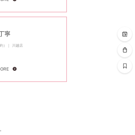
丁寧
成約）
川越店
MORE
。