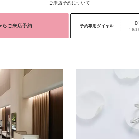
ご来店予約について
0
bからご来店予約
予約専用ダイヤル
［
9:3