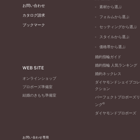
お問い合わせ
素材から選ぶ
プラチナ
カタログ請求
フォルムから選ぶ
イエローゴールド
ブックマーク
ストレートライン
セッティングから選ぶ
ピンクゴールド
ウェーブライン
ソリテール
ペールブラウンゴール
スタイルから選ぶ
V字ライン
ワンサイドメレ
コンビネーション
シンプル
価格帯から選ぶ
ダブルサイドメレ
フェミニン
50万円台～
ラインメレ
婚約指輪ガイド
モード
40万円台～
婚約指輪 人気ランキング
エレガント
WEB SITE
30万円台～
婚約ネックレス
ゴージャス
20万円台～
オンラインショップ
ダイヤモンドシェイプコレ
10万円台～
プロポーズ準備室
クション
結婚のきもち準備室
パーフェクトプロポーズリ
®
ング
ダイヤモンドプロポーズ
お問い合わせ専用