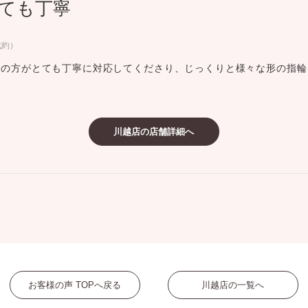
ても丁寧
ミスダイヤモンド&バースストー
イダルアイテム
成約）
当の方がとても丁寧に対応してくださり、じっくりと様々な形の指輪
ポーズサポート
ップ
川越店の店舗詳細へ
一覧
店予約について
お客様の声 TOPへ戻る
川越店の一覧へ