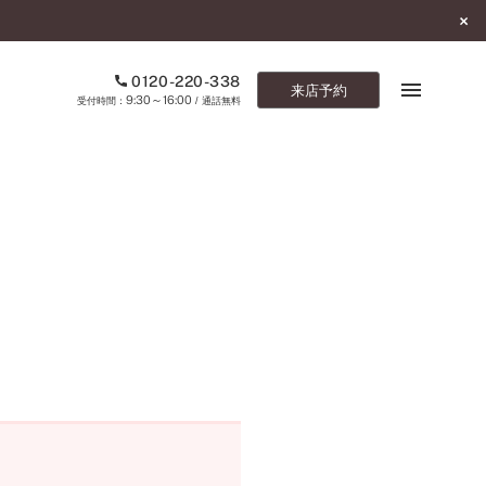
0120-220-338
来店予約
9:30～16:00
受付時間：
/ 通話無料
ブックマーク
ONLINE SHOP
ご来店予約
予約専用ダイヤル
0120-220-338
9:30～16:00
（受付時間：
・通話無料）
カタログ請求
お問い合わせ