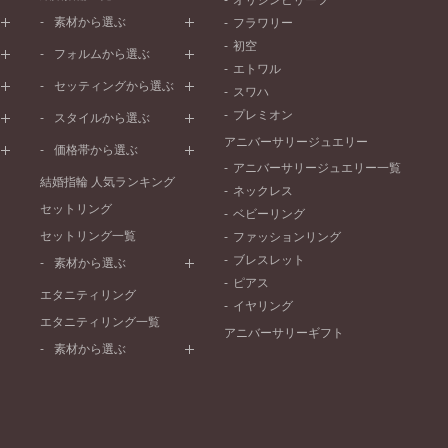
オリジンビリーフ
素材から選ぶ
フラワリー
初空
プラチナ
フォルムから選ぶ
エトワル
イエローゴールド
ストレートライン
セッティングから選ぶ
スワハ
ピンクゴールド
ウェーブライン
プレーン
プレミオン
ド
ペールブラウンゴールド
スタイルから選ぶ
V字ライン
ワンメレ
コンビネーション
アニバーサリージュエリー
シンプル
価格帯から選ぶ
セベラルメレ
フェミニン
アニバーサリージュエリー一覧
50万円～
ラインメレ
結婚指輪 人気ランキング
モード
ネックレス
40万円～50万円
セットリング
エレガント
ベビーリング
30万円～40万円
セットリング一覧
ゴージャス
ファッションリング
20万円～30万円
ブレスレット
素材から選ぶ
10万円～20万円
ピアス
プラチナ
エタニティリング
イヤリング
イエローゴールド
エタニティリング一覧
アニバーサリーギフト
ピンクゴールド
素材から選ぶ
ペールブラウンゴールド
プラチナ
コンビネーション
イエローゴールド
ピンクゴールド
ペールブラウンゴールド