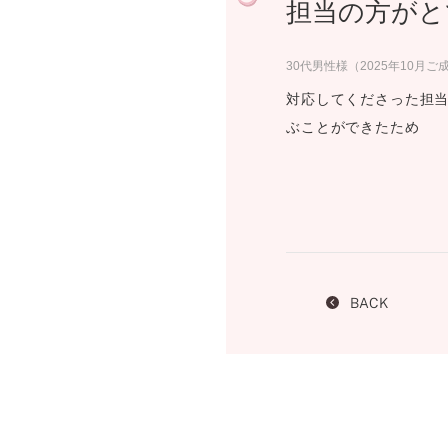
担当の方がと
プロ
ペールブラウンゴールド
ン
ブラ
30代男性様（2025年10月ご
コンセプトシリーズ
対応してくださった担
プロ
オリジンビリーフ
ぶことができたため
フラワリー
初空
ショ
エトワル
店舗
スワハ
ご来
プレミオン
BACK