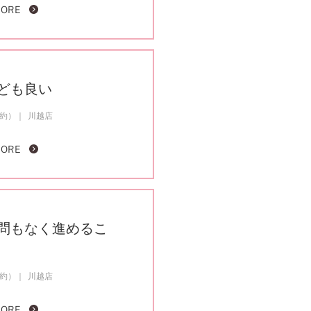
MORE
ども良い
成約）
川越店
MORE
問もなく進めるこ
成約）
川越店
MORE