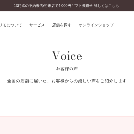
13時迄の予約来店/初来店で4,000円ギフト券贈呈-詳しくはこちら-
リモについて
サービス
店舗を探す
オンラインショップ
Voice
プリモについて
婚約指輪とは
結婚指輪とは
®
ソナルハンド診断
セットリングとは
お客様の声
インへのこだわり
エタニティリングとは
へのこだわり
全国の店舗に届いた、お客様からの嬉しい声をご紹介します
涯のメンテナンス
ニュース一覧
に店舗がある
お客様の声
SWEET STORIES
ビス
ショップブログ
ターサービス
コラム
入方法・仕上げ日数
よくあるご質問