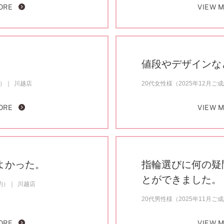
ORE
VIEW 
値段やデザインな
約）
川越店
20代女性様（2025年12月ご
ORE
VIEW 
よかった。
指輪選びに何の疑
とができました。
約）
川越店
20代男性様（2025年11月ご
ORE
VIEW 