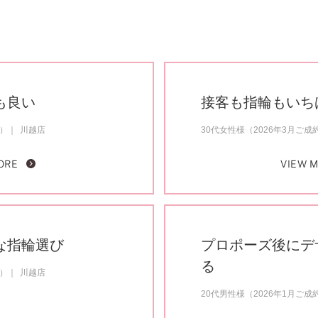
も良い
接客も指輪もいち
約）
川越店
30代女性様（2026年3月ご成
ORE
VIEW 
な指輪選び
プロポーズ後にデ
る
約）
川越店
20代男性様（2026年1月ご成