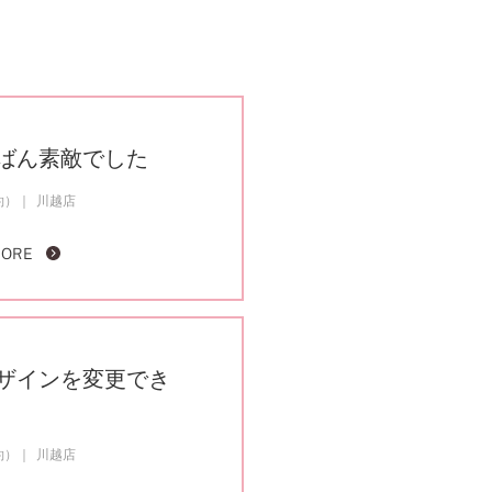
ばん素敵でした
約）
川越店
MORE
ザインを変更でき
約）
川越店