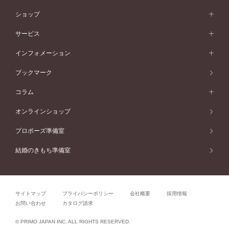
シンプル
イエローゴールド
婚約指輪ガイド
ベビーリング
価格帯から選ぶ
フラワリー
コンビネーション
ラインメレ
モード
アイプリモについて
ペールブラウンゴールド
セベラルメレ
ショップ
40万円台～
フェミニン
ピンクゴールド
ファッションリング
50万円～
婚約指輪 人気ランキング
結婚指輪 人気ランキング
初空
エレガント
コンビネーション
ラインメレ
30万円台～
®
モード
パーソナルハンド診断
店舗一覧
ペールブラウンゴールド
ブレスレット
サービス
40万円～50万円
婚約ネックレス
エトワル
ゴージャス
20万円台～
エレガント
ピアス
30万円～40万円
デザインへのこだわり
プロポーズサポート
スワハ
北海道
インフォメーション
ダイヤモンドシェイプコレクション
10万円台～
ゴージャス
イヤリング
20万円～30万円
品質へのこだわり
プレミオン
サービス
ご来店予約について
札幌店
ブックマーク
®
パーフェクトプロポーズリング
アニバーサリーギフト
10万円～20万円
一生涯のメンテナンス
函館店
アフターサービス
ニュース一覧
コラム
ダイヤモンドプロポーズ
取扱店)エヴァンスブライダル 旭川本店
近くに店舗がある
ご購入方法・仕上げ日数
お客様の声
コラム
オンラインショップ
プロミスダイヤモンド&バースストーン
東北
SWEET STORIES
ダイヤモンド
プロポーズ準備室
婚約指輪
ブライダルアイテム
仙台店
ショップブログ
結婚のきもち準備室
結婚指輪
青森店
公式アンバサダー
リング
弘前パークホテル店
よくあるご質問
プロポーズ
秋田店
サイトマップ
プライバシーポリシー
会社概要
採用情報
結婚関連
盛岡大通店
お問い合わせ
カタログ請求
山形店
関連コラム
© PRIMO JAPAN INC. ALL RIGHTS RESERVED.