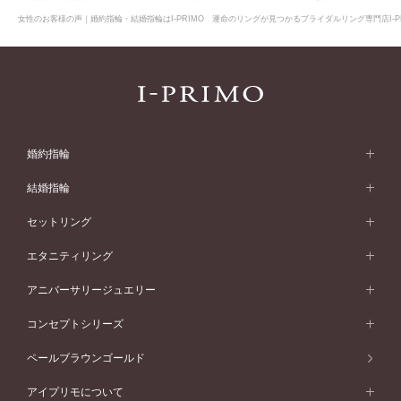
女性のお客様の声｜婚約指輪・結婚指輪はI-PRIMO 運命のリングが見つかるブライダルリング専門店I-P
婚約指輪
婚約指輪 (エンゲージリング)
結婚指輪
婚約指輪一覧
結婚指輪 (マリッジリング)
セットリング
素材から選ぶ
結婚指輪一覧
セットリング
エタニティリング
プラチナ
フォルムから選ぶ
素材から選ぶ
セットリング一覧
エタニティリング
アニバーサリージュエリー
イエローゴールド
ストレートライン
プラチナ
セッティングから選ぶ
フォルムから選ぶ
素材から選ぶ
エタニティリング一覧
アニバーサリージュエリー
コンセプトシリーズ
ピンクゴールド
ウェーブライン
イエローゴールド
ソリテール
ストレートライン
スタイルから選ぶ
プラチナ
セッティングから選ぶ
素材から選ぶ
アニバーサリージュエリー一覧
コンセプトシリーズ
ペールブラウンゴールド
ペールブラウンゴールド
V字ライン
ピンクゴールド
ワンサイドメレ
ウェーブライン
シンプル
イエローゴールド
プレーン
価格帯から選ぶ
スタイルから選ぶ
プラチナ
ネックレス
コンビネーション
オリジンビリーフ
ペールブラウンゴールド
ダブルサイドメレ
アイプリモについて
V字ライン
フェミニン
ピンクゴールド
ワンメレ
50万円台～