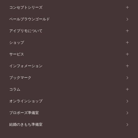
ストレートライン
プラチナ
セッティングから選ぶ
フォルムから選ぶ
素材から選ぶ
エタニティリング一覧
アニバーサリージュエリー
コンセプトシリーズ
ピンクゴールド
ウェーブライン
イエローゴールド
ソリテール
ストレートライン
スタイルから選ぶ
プラチナ
セッティングから選ぶ
素材から選ぶ
アニバーサリージュエリー一覧
コンセプトシリーズ
ペールブラウンゴールド
ペールブラウンゴールド
V字ライン
ピンクゴールド
ワンサイドメレ
ウェーブライン
シンプル
イエローゴールド
プレーン
価格帯から選ぶ
スタイルから選ぶ
プラチナ
ネックレス
コンビネーション
オリジンビリーフ
ペールブラウンゴールド
ダブルサイドメレ
アイプリモについて
V字ライン
フェミニン
ピンクゴールド
ワンメレ
50万円台～
シンプル
イエローゴールド
婚約指輪ガイド
ベビーリング
価格帯から選ぶ
フラワリー
コンビネーション
ラインメレ
モード
アイプリモについて
ペールブラウンゴールド
セベラルメレ
ショップ
40万円台～
フェミニン
ピンクゴールド
ファッションリング
50万円～
婚約指輪 人気ランキング
結婚指輪 人気ランキング
初空
エレガント
コンビネーション
ラインメレ
30万円台～
®
モード
パーソナルハンド診断
店舗一覧
ペールブラウンゴールド
ブレスレット
サービス
40万円～50万円
婚約ネックレス
エトワル
ゴージャス
20万円台～
エレガント
ピアス
30万円～40万円
デザインへのこだわり
プロポーズサポート
スワハ
北海道
インフォメーション
ダイヤモンドシェイプコレクション
10万円台～
ゴージャス
イヤリング
20万円～30万円
品質へのこだわり
プレミオン
サービス
ご来店予約について
札幌店
ブックマーク
®
パーフェクトプロポーズリング
アニバーサリーギフト
10万円～20万円
一生涯のメンテナンス
函館店
アフターサービス
ニュース一覧
コラム
ダイヤモンドプロポーズ
取扱店)エヴァンスブライダル 旭川本店
近くに店舗がある
ご購入方法・仕上げ日数
お客様の声
コラム
オンラインショップ
プロミスダイヤモンド&バースストーン
東北
SWEET STORIES
ダイヤモンド
プロポーズ準備室
婚約指輪
ブライダルアイテム
仙台店
ショップブログ
結婚のきもち準備室
結婚指輪
青森店
公式アンバサダー
リング
弘前パークホテル店