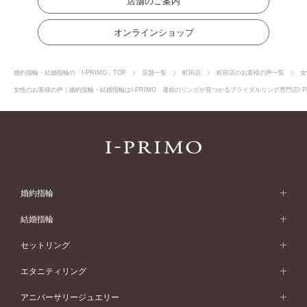
店舗のご案内
オンラインショップ
婚約指輪・結婚指輪の「I-PRIMO」TOP
店舗一覧
町田店
町田店のお客様の声一覧
女
女性のお客様の声｜婚約指輪・結婚指輪はI-PRIMO 運命のリングが見つかるブライダルリング専門店I-P
婚約指輪
婚約指輪 (エンゲージリング)
結婚指輪
婚約指輪一覧
結婚指輪 (マリッジリング)
セットリング
素材から選ぶ
結婚指輪一覧
セットリング
エタニティリング
プラチナ
フォルムから選ぶ
素材から選ぶ
セットリング一覧
エタニティリング
アニバーサリージュエリー
イエローゴールド