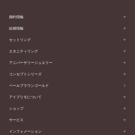
婚約指輪
婚約指輪 (エンゲージリング)
結婚指輪
婚約指輪一覧
結婚指輪 (マリッジリング)
セットリング
素材から選ぶ
結婚指輪一覧
セットリング
エタニティリング
プラチナ
フォルムから選ぶ
素材から選ぶ
セットリング一覧
エタニティリング
アニバーサリージュエリー
イエローゴールド
ストレートライン
プラチナ
セッティングから選ぶ
フォルムから選ぶ
素材から選ぶ
エタニティリング一覧
アニバーサリージュエリー
コンセプトシリーズ
ピンクゴールド
ウェーブライン
イエローゴールド
ソリテール
ストレートライン
スタイルから選ぶ
プラチナ
セッティングから選ぶ
素材から選ぶ
アニバーサリージュエリー一覧
コンセプトシリーズ
ペールブラウンゴールド
ペールブラウンゴールド
V字ライン
ピンクゴールド
ワンサイドメレ
ウェーブライン
シンプル
イエローゴールド
プレーン
価格帯から選ぶ
スタイルから選ぶ
プラチナ
ネックレス
コンビネーション
オリジンビリーフ
ペールブラウンゴールド
ダブルサイドメレ
アイプリモについて
V字ライン
フェミニン
ピンクゴールド
ワンメレ
50万円台～
シンプル
イエローゴールド
婚約指輪ガイド
ベビーリング
価格帯から選ぶ
フラワリー
コンビネーション
ラインメレ
モード
アイプリモについて
ペールブラウンゴールド
セベラルメレ
ショップ
40万円台～
フェミニン
ピンクゴールド
ファッションリング
50万円～
婚約指輪 人気ランキング
結婚指輪 人気ランキング
初空
エレガント
コンビネーション
ラインメレ
30万円台～
®
モード
パーソナルハンド診断
店舗一覧
ペールブラウンゴールド
ブレスレット
サービス
40万円～50万円
婚約ネックレス
エトワル
ゴージャス
20万円台～
エレガント
ピアス
30万円～40万円
デザインへのこだわり
プロポーズサポート
スワハ
北海道
インフォメーション
ダイヤモンドシェイプコレクション