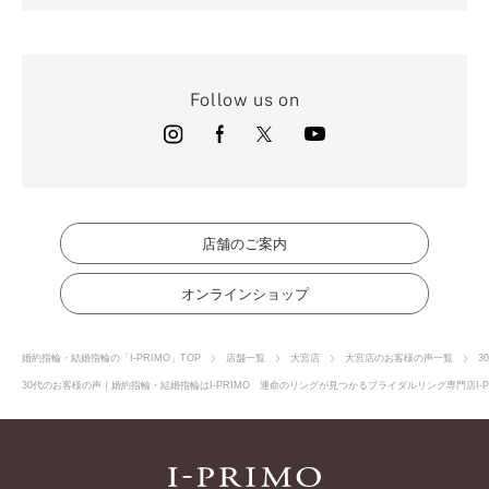
Follow us on
店舗のご案内
オンラインショップ
婚約指輪・結婚指輪の「I-PRIMO」TOP
店舗一覧
大宮店
大宮店のお客様の声一覧
3
30代のお客様の声｜婚約指輪・結婚指輪はI-PRIMO 運命のリングが見つかるブライダルリング専門店I-P