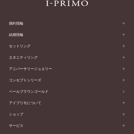
婚約指輪
婚約指輪 (エンゲージリング)
結婚指輪
婚約指輪一覧
結婚指輪 (マリッジリング)
セットリング
素材から選ぶ
結婚指輪一覧
セットリング
エタニティリング
プラチナ
フォルムから選ぶ
素材から選ぶ
セットリング一覧
エタニティリング
アニバーサリージュエリー
イエローゴールド
ストレートライン
プラチナ
セッティングから選ぶ
フォルムから選ぶ
素材から選ぶ
エタニティリング一覧
アニバーサリージュエリー
コンセプトシリーズ
ピンクゴールド
ウェーブライン
イエローゴールド
ソリテール
ストレートライン
スタイルから選ぶ
プラチナ
セッティングから選ぶ
素材から選ぶ
アニバーサリージュエリー一覧
コンセプトシリーズ
ペールブラウンゴールド
ペールブラウンゴールド
V字ライン
ピンクゴールド
ワンサイドメレ
ウェーブライン
シンプル
イエローゴールド
プレーン
価格帯から選ぶ
スタイルから選ぶ
プラチナ
ネックレス
コンビネーション
オリジンビリーフ
ペールブラウンゴールド
ダブルサイドメレ
アイプリモについて
V字ライン
フェミニン
ピンクゴールド
ワンメレ
50万円台～
シンプル
イエローゴールド
婚約指輪ガイド
ベビーリング
価格帯から選ぶ
フラワリー
コンビネーション
ラインメレ
モード
アイプリモについて
ペールブラウンゴールド
セベラルメレ
ショップ
40万円台～
フェミニン
ピンクゴールド
ファッションリング
50万円～
婚約指輪 人気ランキング
結婚指輪 人気ランキング
初空
エレガント
コンビネーション
ラインメレ
30万円台～
®
モード
パーソナルハンド診断
店舗一覧
ペールブラウンゴールド
ブレスレット
サービス
40万円～50万円
婚約ネックレス
エトワル
ゴージャス
20万円台～
エレガント