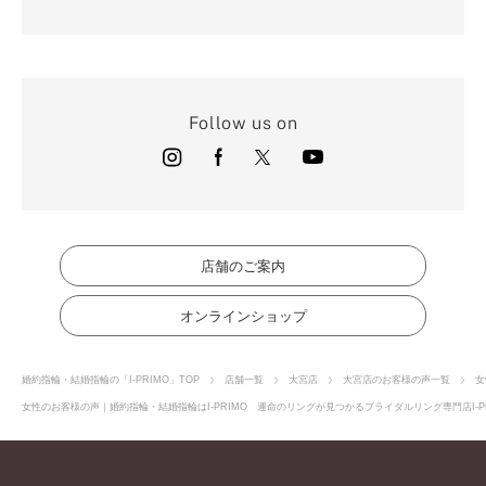
Follow us on
店舗のご案内
オンラインショップ
婚約指輪・結婚指輪の「I-PRIMO」TOP
店舗一覧
大宮店
大宮店のお客様の声一覧
女
女性のお客様の声｜婚約指輪・結婚指輪はI-PRIMO 運命のリングが見つかるブライダルリング専門店I-P