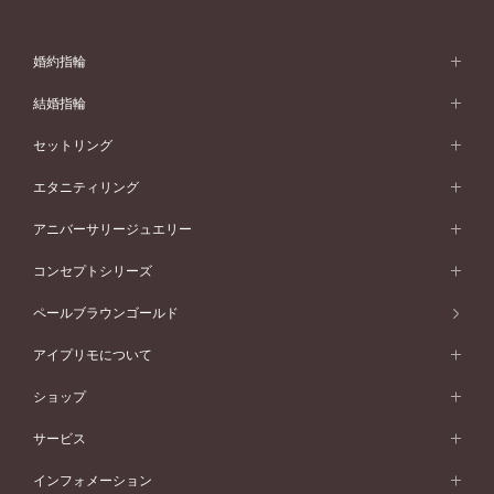
婚約指輪
婚約指輪 (エンゲージリング)
結婚指輪
婚約指輪一覧
結婚指輪 (マリッジリング)
セットリング
素材から選ぶ
結婚指輪一覧
セットリング
エタニティリング
プラチナ
フォルムから選ぶ
素材から選ぶ
セットリング一覧
エタニティリング
アニバーサリージュエリー
イエローゴールド
ストレートライン
プラチナ
セッティングから選ぶ
フォルムから選ぶ
素材から選ぶ
エタニティリング一覧
アニバーサリージュエリー
コンセプトシリーズ
ピンクゴールド
ウェーブライン
イエローゴールド
ソリテール
ストレートライン
スタイルから選ぶ
プラチナ
セッティングから選ぶ
素材から選ぶ
アニバーサリージュエリー一覧
コンセプトシリーズ
ペールブラウンゴールド
ペールブラウンゴールド
V字ライン
ピンクゴールド
ワンサイドメレ
ウェーブライン
シンプル
イエローゴールド
プレーン
価格帯から選ぶ
スタイルから選ぶ
プラチナ
ネックレス
コンビネーション
オリジンビリーフ
ペールブラウンゴールド
ダブルサイドメレ
アイプリモについて
V字ライン
フェミニン
ピンクゴールド
ワンメレ
50万円台～
シンプル
イエローゴールド
婚約指輪ガイド
ベビーリング
価格帯から選ぶ
フラワリー
コンビネーション
ラインメレ
モード
アイプリモについて
ペールブラウンゴールド
セベラルメレ
ショップ
40万円台～
フェミニン
ピンクゴールド
ファッションリング
50万円～
婚約指輪 人気ランキング
結婚指輪 人気ランキング
初空
エレガント
コンビネーション
ラインメレ
30万円台～
®
モード
パーソナルハンド診断
店舗一覧
ペールブラウンゴールド
ブレスレット
サービス
40万円～50万円
婚約ネックレス
エトワル
ゴージャス
20万円台～
エレガント
ピアス
30万円～40万円
デザインへのこだわり
プロポーズサポート
スワハ
北海道
インフォメーション
ダイヤモンドシェイプコレクション