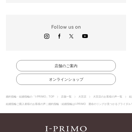
Follow us on
店舗のご案内
オンラインショップ
婚約指輪・結婚指輪の「I-PRIMO」TOP
店舗一覧
大宮店
大宮店のお客様の声一覧
結
結婚指輪ご購入者様のお客様の声｜婚約指輪・結婚指輪はI-PRIMO 運命のリングが見つかるブライダルリ