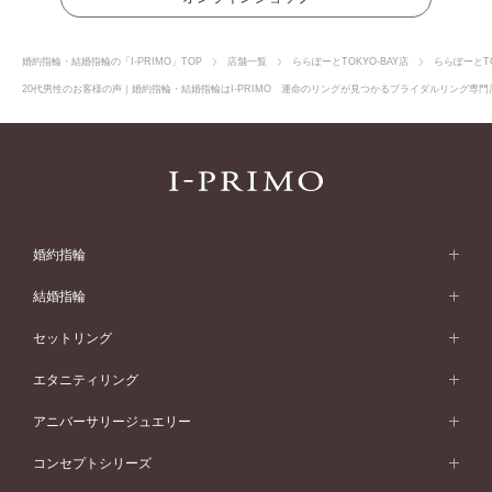
婚約指輪・結婚指輪の「I-PRIMO」TOP
店舗一覧
ららぽーとTOKYO-BAY店
ららぽーとT
20代男性のお客様の声｜婚約指輪・結婚指輪はI-PRIMO 運命のリングが見つかるブライダルリング専門店
婚約指輪
婚約指輪 (エンゲージリング)
結婚指輪
婚約指輪一覧
結婚指輪 (マリッジリング)
セットリング
素材から選ぶ
結婚指輪一覧
セットリング
エタニティリング
プラチナ
フォルムから選ぶ
素材から選ぶ
セットリング一覧
エタニティリング
アニバーサリージュエリー
イエローゴールド
ストレートライン
プラチナ
セッティングから選ぶ
フォルムから選ぶ
素材から選ぶ
エタニティリング一覧
アニバーサリージュエリー
コンセプトシリーズ
ピンクゴールド
ウェーブライン
イエローゴールド
ソリテール
ストレートライン
スタイルから選ぶ
プラチナ
セッティングから選ぶ