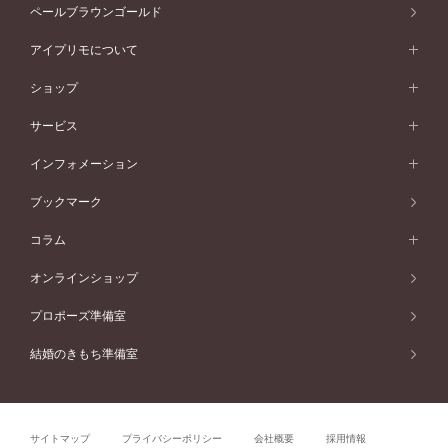
素材から選ぶ
アニバーサリージュエリー一覧
コンセプトシリーズ
ペールブラウンゴールド
ペールブラウンゴールド
V字ライン
ピンクゴールド
ワンサイドメレ
ウェーブライン
シンプル
イエローゴールド
プレーン
価格帯から選ぶ
スタイルから選ぶ
プラチナ
ネックレス
コンビネーション
オリジンビリーフ
ペールブラウンゴールド
ダブルサイドメレ
アイプリモについて
V字ライン
フェミニン
ピンクゴールド
ワンメレ
50万円台～
シンプル
イエローゴールド
婚約指輪ガイド
ベビーリング
価格帯から選ぶ
フラワリー
コンビネーション
ラインメレ
モード
アイプリモについて
ペールブラウンゴールド
セベラルメレ
ショップ
40万円台～
フェミニン
ピンクゴールド
ファッションリング
50万円～
婚約指輪 人気ランキング
結婚指輪 人気ランキング
初空
エレガント
コンビネーション
ラインメレ
30万円台～
®
モード
パーソナルハンド診断
店舗一覧
ペールブラウンゴールド
ブレスレット
サービス
40万円～50万円
婚約ネックレス
エトワル
ゴージャス
20万円台～
エレガント
ピアス
30万円～40万円
デザインへのこだわり
プロポーズサポート
スワハ
北海道
インフォメーション
ダイヤモンドシェイプコレクション
10万円台～
ゴージャス
イヤリング
20万円～30万円
品質へのこだわり
プレミオン
サービス
ご来店予約について
札幌店
ブックマーク
®
パーフェクトプロポーズリング
アニバーサリーギフト
10万円～20万円
一生涯のメンテナンス
函館店
アフターサービス
ニュース一覧
コラム
ダイヤモンドプロポーズ
取扱店)エヴァンスブライダル 旭川本店
近くに店舗がある
ご購入方法・仕上げ日数
お客様の声
コラム
オンラインショップ
プロミスダイヤモンド&バースストーン
東北
SWEET STORIES
ダイヤモンド
プロポーズ準備室
婚約指輪
ブライダルアイテム
仙台店
ショップブログ
結婚のきもち準備室
結婚指輪
青森店
公式アンバサダー
リング
弘前パークホテル店
よくあるご質問
プロポーズ
秋田店
サイトマップ
プライバシーポリシー
会社概要
採用情報