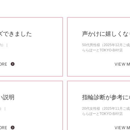
ズできました
声かけに嬉しくな
約）
50代男性様（2025年12月ご
ららぽーとTOKYO-BAY店
ORE
VIEW 
い説明
指輪診断が参考に
約）
20代女性様（2025年11月ご
ららぽーとTOKYO-BAY店
ORE
VIEW 