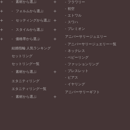
素材から選ぶ
フラワリー
初空
プラチナ
フォルムから選ぶ
エトワル
イエローゴールド
ストレートライン
セッティングから選ぶ
スワハ
ピンクゴールド
ウェーブライン
プレーン
プレミオン
ド
ペールブラウンゴールド
スタイルから選ぶ
V字ライン
ワンメレ
コンビネーション
アニバーサリージュエリー
シンプル
価格帯から選ぶ
セベラルメレ
フェミニン
アニバーサリージュエリー一覧
50万円～
ラインメレ
結婚指輪 人気ランキング
モード
ネックレス
40万円～50万円
セットリング
エレガント
ベビーリング
30万円～40万円
セットリング一覧
ゴージャス
ファッションリング
20万円～30万円
ブレスレット
素材から選ぶ
10万円～20万円
ピアス
プラチナ
エタニティリング
イヤリング
イエローゴールド
エタニティリング一覧
アニバーサリーギフト
ピンクゴールド
素材から選ぶ
ペールブラウンゴールド
プラチナ
コンビネーション
イエローゴールド
ピンクゴールド
ペールブラウンゴールド