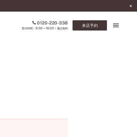
0120-220-338
来店予約
9:30～16:00
受付時間：
/ 通話無料
ブックマーク
ONLINE SHOP
ご来店予約
予約専用ダイヤル
0120-220-338
9:30～16:00
（受付時間：
・通話無料）
カタログ請求
お問い合わせ