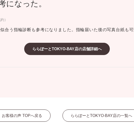
考になった。
ミスダイヤモンド&バースストー
イダルアイテム
成約）
、似合う指輪診断も参考になりました。指輪届いた後の写真台紙も可
ポーズサポート
ららぽーとTOKYO-BAY店の店舗詳細へ
ップ
一覧
店予約について
お客様の声 TOPへ戻る
ららぽーとTOKYO-BAY店の一覧へ