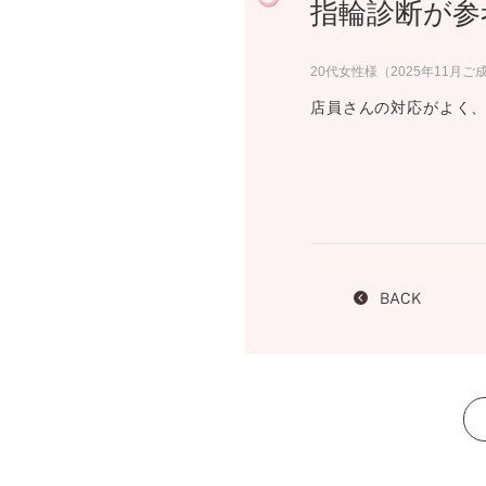
指輪診断が参
プロ
ペールブラウンゴールド
ン
ブラ
20代女性様（2025年11月ご
コンセプトシリーズ
店員さんの対応がよく
プロ
オリジンビリーフ
フラワリー
初空
ショ
エトワル
店舗
スワハ
ご来
プレミオン
BACK