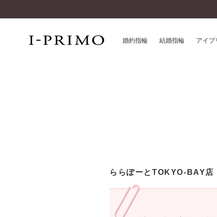
婚約指輪
結婚指輪
アイプ
婚約指輪一覧
アイ
結婚指輪一覧
パー
セットリング一覧
デザ
エタニティリング一覧
品質
アニバーサリージュエリー一覧
一生
近く
コレクション
ららぽーとTOKYO-BAY店
®
パーフェクトプロポーズリング
サー
ダイヤモンドプロポーズ
アフ
婚約ネックレス
ご購
ダイヤモンドシェイプコレクション