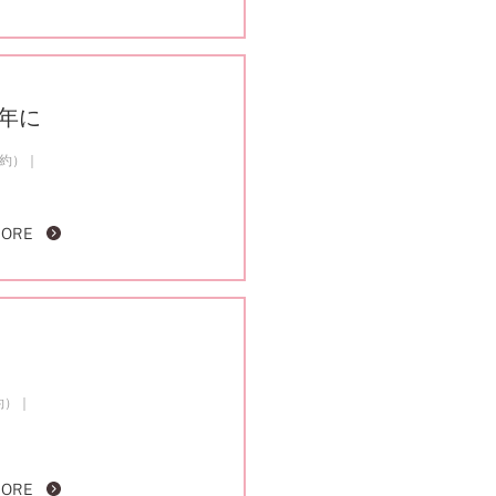
の年に
成約）
MORE
約）
MORE