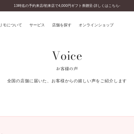
13時迄の予約来店/初来店で4,000円ギフト券贈呈-詳しくはこちら-
リモについて
サービス
店舗を探す
オンラインショップ
Voice
プリモについて
婚約指輪とは
結婚指輪とは
®
ソナルハンド診断
セットリングとは
お客様の声
インへのこだわり
エタニティリングとは
へのこだわり
全国の店舗に届いた、お客様からの嬉しい声をご紹介します
涯のメンテナンス
ニュース一覧
に店舗がある
お客様の声
SWEET STORIES
ビス
ショップブログ
ターサービス
コラム
入方法・仕上げ日数
よくあるご質問