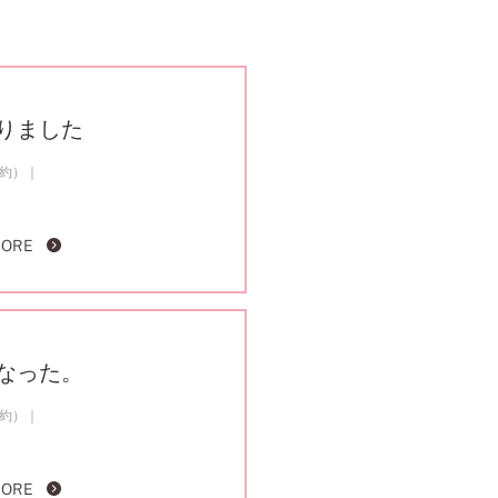
りました
成約）
MORE
なった。
成約）
MORE