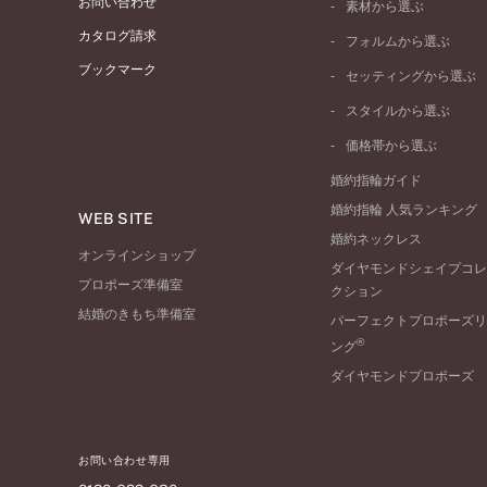
お問い合わせ
素材から選ぶ
プラチナ
カタログ請求
フォルムから選ぶ
イエローゴールド
ブックマーク
ストレートライン
セッティングから選ぶ
ピンクゴールド
ウェーブライン
ソリテール
ペールブラウンゴール
スタイルから選ぶ
V字ライン
ワンサイドメレ
コンビネーション
シンプル
価格帯から選ぶ
ダブルサイドメレ
フェミニン
50万円台～
ラインメレ
婚約指輪ガイド
モード
40万円台～
婚約指輪 人気ランキング
エレガント
WEB SITE
30万円台～
婚約ネックレス
ゴージャス
20万円台～
オンラインショップ
ダイヤモンドシェイプコレ
10万円台～
プロポーズ準備室
クション
結婚のきもち準備室
パーフェクトプロポーズリ
®
ング
ダイヤモンドプロポーズ
お問い合わせ専用