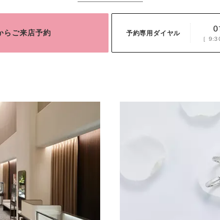
0
bからご来店予約
予約専用ダイヤル
［
9:3