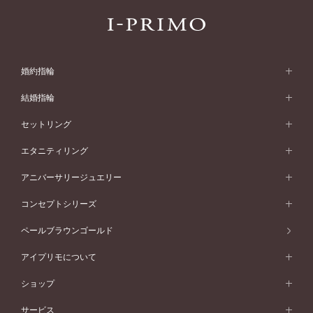
婚約指輪
婚約指輪 (エンゲージリング)
結婚指輪
婚約指輪一覧
結婚指輪 (マリッジリング)
セットリング
素材から選ぶ
結婚指輪一覧
セットリング
エタニティリング
プラチナ
フォルムから選ぶ
素材から選ぶ
セットリング一覧
エタニティリング
アニバーサリージュエリー
イエローゴールド
ストレートライン
プラチナ
セッティングから選ぶ
フォルムから選ぶ
素材から選ぶ
エタニティリング一覧
アニバーサリージュエリー
コンセプトシリーズ
ピンクゴールド
ウェーブライン
イエローゴールド
ソリテール
ストレートライン
スタイルから選ぶ
プラチナ
セッティングから選ぶ
素材から選ぶ
アニバーサリージュエリー一覧
コンセプトシリーズ
ペールブラウンゴールド
ペールブラウンゴールド
V字ライン
ピンクゴールド
ワンサイドメレ
ウェーブライン
シンプル
イエローゴールド
プレーン
価格帯から選ぶ
スタイルから選ぶ
プラチナ
ネックレス
コンビネーション
オリジンビリーフ
ペールブラウンゴールド
ダブルサイドメレ
アイプリモについて
V字ライン
フェミニン
ピンクゴールド
ワンメレ
50万円台～
シンプル
イエローゴールド
婚約指輪ガイド
ベビーリング
価格帯から選ぶ
フラワリー
コンビネーション
ラインメレ
モード
アイプリモについて
ペールブラウンゴールド
セベラルメレ
ショップ
40万円台～
フェミニン
ピンクゴールド
ファッションリング
50万円～
婚約指輪 人気ランキング
結婚指輪 人気ランキング
初空
エレガント
コンビネーション
ラインメレ
30万円台～
®
モード
パーソナルハンド診断
店舗一覧
ペールブラウンゴールド
ブレスレット
サービス
40万円～50万円