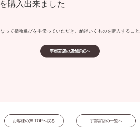
を購入出来ました
ミスダイヤモンド&バースストー
イダルアイテム
になって指輪選びを手伝っていただき、納得いくものを購入すること
ポーズサポート
宇都宮店の店舗詳細へ
ップ
一覧
店予約について
お客様の声 TOPへ戻る
宇都宮店の一覧へ