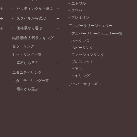
エトワル
イエローゴールド
ストレートライン
セッティングから選ぶ
スワハ
ピンクゴールド
ウェーブライン
プレーン
プレミオン
ド
ペールブラウンゴールド
スタイルから選ぶ
V字ライン
ワンメレ
コンビネーション
アニバーサリージュエリー
シンプル
価格帯から選ぶ
セベラルメレ
フェミニン
アニバーサリージュエリー一覧
50万円～
ラインメレ
結婚指輪 人気ランキング
モード
ネックレス
40万円～50万円
セットリング
エレガント
ベビーリング
30万円～40万円
セットリング一覧
ゴージャス
ファッションリング
20万円～30万円
ブレスレット
素材から選ぶ
10万円～20万円
ピアス
プラチナ
エタニティリング
イヤリング
イエローゴールド
エタニティリング一覧
アニバーサリーギフト
ピンクゴールド
素材から選ぶ
ペールブラウンゴールド
プラチナ
コンビネーション
イエローゴールド
ピンクゴールド
ペールブラウンゴールド