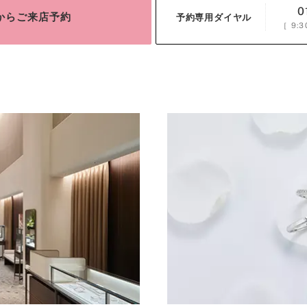
0
bからご来店予約
予約専用ダイヤル
［
9:3