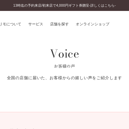
13時迄の予約来店/初来店で4,000円ギフト券贈呈-詳しくはこちら-
リモについて
サービス
店舗を探す
オンラインショップ
Voice
プリモについて
婚約指輪とは
結婚指輪とは
®
ソナルハンド診断
セットリングとは
お客様の声
インへのこだわり
エタニティリングとは
へのこだわり
全国の店舗に届いた、お客様からの嬉しい声をご紹介します
涯のメンテナンス
ニュース一覧
に店舗がある
お客様の声
SWEET STORIES
ビス
ショップブログ
ターサービス
コラム
入方法・仕上げ日数
よくあるご質問