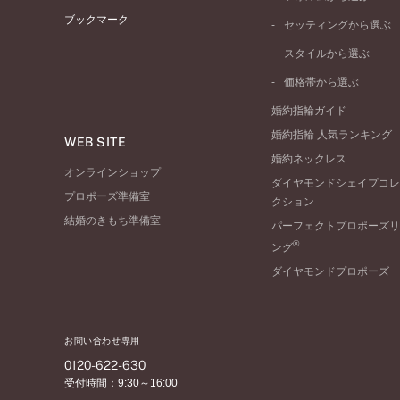
イエローゴールド
ブックマーク
ストレートライン
セッティングから選ぶ
ピンクゴールド
ウェーブライン
ソリテール
ペールブラウンゴール
スタイルから選ぶ
V字ライン
ワンサイドメレ
コンビネーション
シンプル
価格帯から選ぶ
ダブルサイドメレ
フェミニン
50万円台～
ラインメレ
婚約指輪ガイド
モード
40万円台～
婚約指輪 人気ランキング
エレガント
WEB SITE
30万円台～
婚約ネックレス
ゴージャス
20万円台～
オンラインショップ
ダイヤモンドシェイプコレ
10万円台～
プロポーズ準備室
クション
結婚のきもち準備室
パーフェクトプロポーズリ
®
ング
ダイヤモンドプロポーズ
お問い合わせ専用
0120-622-630
受付時間：9:30～16:00