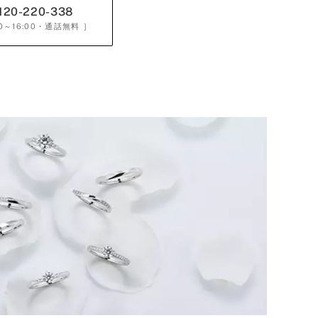
120-220-338
0～16:00
・通話無料 ］