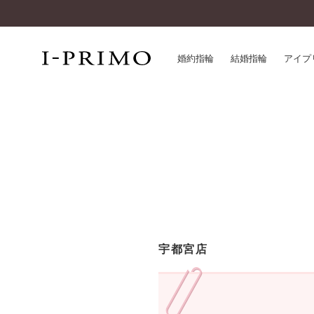
婚約指輪
結婚指輪
アイプ
婚約指輪一覧
アイ
結婚指輪一覧
パー
セットリング一覧
デザ
エタニティリング一覧
品質
アニバーサリージュエリー一覧
一生
近く
コレクション
宇都宮店
®
パーフェクトプロポーズリング
サー
ダイヤモンドプロポーズ
アフ
婚約ネックレス
ご購
ダイヤモンドシェイプコレクション