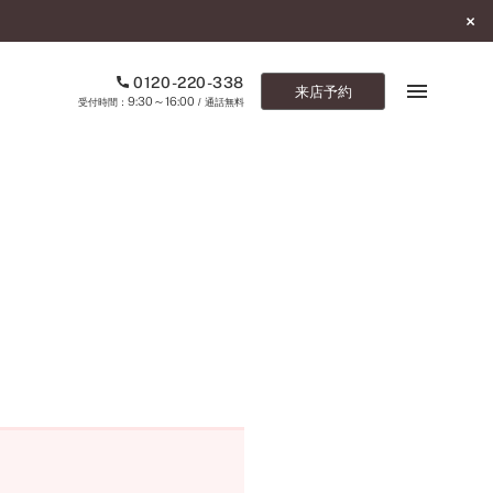
0120-220-338
来店予約
9:30～16:00
受付時間：
/ 通話無料
ブックマーク
ONLINE SHOP
ご来店予約
予約専用ダイヤル
0120-220-338
9:30～16:00
（受付時間：
・通話無料）
カタログ請求
お問い合わせ