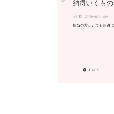
納得いくもの
プロ
ペールブラウンゴールド
ン
ブラ
女性様（2025年8月ご成約）
コンセプトシリーズ
担当の方がとても親身
プロ
オリジンビリーフ
フラワリー
初空
ショ
エトワル
店舗
スワハ
ご来
プレミオン
BACK