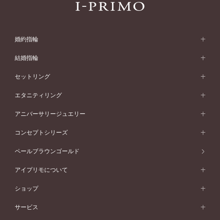
婚約指輪
婚約指輪 (エンゲージリング)
結婚指輪
婚約指輪一覧
結婚指輪 (マリッジリング)
セットリング
素材から選ぶ
結婚指輪一覧
セットリング
エタニティリング
プラチナ
フォルムから選ぶ
素材から選ぶ
セットリング一覧
エタニティリング
アニバーサリージュエリー
イエローゴールド
ストレートライン
プラチナ
セッティングから選ぶ
フォルムから選ぶ
素材から選ぶ
エタニティリング一覧
アニバーサリージュエリー
コンセプトシリーズ
ピンクゴールド
ウェーブライン
イエローゴールド
ソリテール
ストレートライン
スタイルから選ぶ
プラチナ
セッティングから選ぶ
素材から選ぶ
アニバーサリージュエリー一覧
コンセプトシリーズ
ペールブラウンゴールド
ペールブラウンゴールド
V字ライン
ピンクゴールド
ワンサイドメレ
ウェーブライン
シンプル
イエローゴールド
プレーン
価格帯から選ぶ
スタイルから選ぶ
プラチナ
ネックレス
コンビネーション
オリジンビリーフ
ペールブラウンゴールド
ダブルサイドメレ
アイプリモについて
V字ライン
フェミニン
ピンクゴールド
ワンメレ
50万円台～
シンプル
イエローゴールド
婚約指輪ガイド
ベビーリング
価格帯から選ぶ
フラワリー
コンビネーション
ラインメレ
モード
アイプリモについて
ペールブラウンゴールド
セベラルメレ
ショップ
40万円台～
フェミニン
ピンクゴールド
ファッションリング
50万円～
婚約指輪 人気ランキング
結婚指輪 人気ランキング
初空
エレガント
コンビネーション
ラインメレ
30万円台～
®
モード
パーソナルハンド診断
店舗一覧
ペールブラウンゴールド
ブレスレット
サービス
40万円～50万円
婚約ネックレス
エトワル
ゴージャス
20万円台～
エレガント