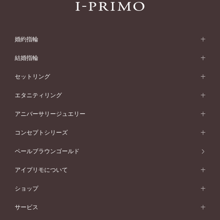
婚約指輪
婚約指輪 (エンゲージリング)
結婚指輪
婚約指輪一覧
結婚指輪 (マリッジリング)
セットリング
素材から選ぶ
結婚指輪一覧
セットリング
エタニティリング
プラチナ
フォルムから選ぶ
素材から選ぶ
セットリング一覧
エタニティリング
アニバーサリージュエリー
イエローゴールド
ストレートライン
プラチナ
セッティングから選ぶ
フォルムから選ぶ
素材から選ぶ
エタニティリング一覧
アニバーサリージュエリー
コンセプトシリーズ
ピンクゴールド
ウェーブライン
イエローゴールド
ソリテール
ストレートライン
スタイルから選ぶ
プラチナ
セッティングから選ぶ
素材から選ぶ
アニバーサリージュエリー一覧
コンセプトシリーズ
ペールブラウンゴールド
ペールブラウンゴールド
V字ライン
ピンクゴールド
ワンサイドメレ
ウェーブライン
シンプル
イエローゴールド
プレーン
価格帯から選ぶ
スタイルから選ぶ
プラチナ
ネックレス
コンビネーション
オリジンビリーフ
ペールブラウンゴールド
ダブルサイドメレ
アイプリモについて
V字ライン
フェミニン
ピンクゴールド
ワンメレ
50万円台～
シンプル
イエローゴールド
婚約指輪ガイド
ベビーリング
価格帯から選ぶ
フラワリー
コンビネーション
ラインメレ
モード
アイプリモについて
ペールブラウンゴールド
セベラルメレ
ショップ
40万円台～
フェミニン
ピンクゴールド
ファッションリング
50万円～
婚約指輪 人気ランキング
結婚指輪 人気ランキング
初空
エレガント
コンビネーション
ラインメレ
30万円台～
®
モード
パーソナルハンド診断
店舗一覧
ペールブラウンゴールド
ブレスレット
サービス
40万円～50万円
婚約ネックレス
エトワル
ゴージャス
20万円台～
エレガント