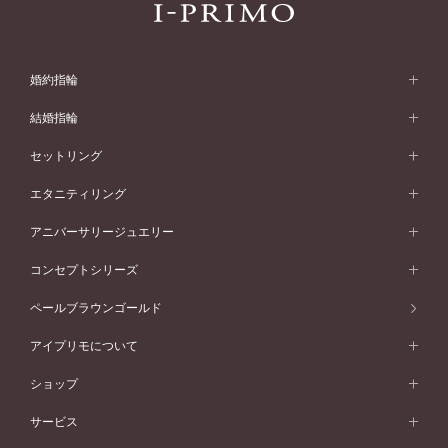
婚約指輪
婚約指輪 (エンゲージリング)
結婚指輪
婚約指輪一覧
結婚指輪 (マリッジリング)
セットリング
素材から選ぶ
結婚指輪一覧
セットリング
エタニティリング
プラチナ
フォルムから選ぶ
素材から選ぶ
セットリング一覧
エタニティリング
アニバーサリージュエリー
イエローゴールド
ストレートライン
プラチナ
セッティングから選ぶ
フォルムから選ぶ
素材から選ぶ
エタニティリング一覧
アニバーサリージュエリー
コンセプトシリーズ
ピンクゴールド
ウェーブライン
イエローゴールド
ソリテール
ストレートライン
スタイルから選ぶ
プラチナ
セッティングから選ぶ
素材から選ぶ
アニバーサリージュエリー一覧
コンセプトシリーズ
ペールブラウンゴールド
ペールブラウンゴールド
V字ライン
ピンクゴールド
ワンサイドメレ
ウェーブライン
シンプル
イエローゴールド
プレーン
価格帯から選ぶ
スタイルから選ぶ
プラチナ
ネックレス
コンビネーション
オリジンビリーフ
ペールブラウンゴールド
ダブルサイドメレ
アイプリモについて
V字ライン
フェミニン
ピンクゴールド
ワンメレ
50万円台～
シンプル
イエローゴールド
婚約指輪ガイド
ベビーリング
価格帯から選ぶ
フラワリー
コンビネーション
ラインメレ
モード
アイプリモについて
ペールブラウンゴールド
セベラルメレ
ショップ
40万円台～
フェミニン
ピンクゴールド
ファッションリング
50万円～
婚約指輪 人気ランキング
結婚指輪 人気ランキング
初空
エレガント
コンビネーション
ラインメレ
30万円台～
®
モード
パーソナルハンド診断
店舗一覧
ペールブラウンゴールド
ブレスレット
サービス
40万円～50万円
婚約ネックレス
エトワル
ゴージャス
20万円台～
エレガント