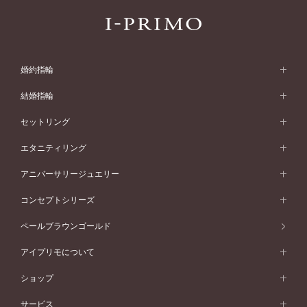
婚約指輪
婚約指輪 (エンゲージリング)
結婚指輪
婚約指輪一覧
結婚指輪 (マリッジリング)
セットリング
素材から選ぶ
結婚指輪一覧
セットリング
エタニティリング
プラチナ
フォルムから選ぶ
素材から選ぶ
セットリング一覧
エタニティリング
アニバーサリージュエリー
イエローゴールド
ストレートライン
プラチナ
セッティングから選ぶ
フォルムから選ぶ
素材から選ぶ
エタニティリング一覧
アニバーサリージュエリー
コンセプトシリーズ
ピンクゴールド
ウェーブライン
イエローゴールド
ソリテール
ストレートライン
スタイルから選ぶ
プラチナ
セッティングから選ぶ
素材から選ぶ
アニバーサリージュエリー一覧
コンセプトシリーズ
ペールブラウンゴールド
ペールブラウンゴールド
V字ライン
ピンクゴールド
ワンサイドメレ
ウェーブライン
シンプル
イエローゴールド
プレーン
価格帯から選ぶ
スタイルから選ぶ
プラチナ
ネックレス
コンビネーション
オリジンビリーフ
ペールブラウンゴールド
ダブルサイドメレ
アイプリモについて
V字ライン
フェミニン
ピンクゴールド
ワンメレ
50万円台～
シンプル
イエローゴールド
婚約指輪ガイド
ベビーリング
価格帯から選ぶ
フラワリー
コンビネーション
ラインメレ
モード
アイプリモについて
ペールブラウンゴールド
セベラルメレ
ショップ
40万円台～
フェミニン
ピンクゴールド
ファッションリング
50万円～
婚約指輪 人気ランキング
結婚指輪 人気ランキング
初空
エレガント
コンビネーション
ラインメレ
30万円台～
®
モード
パーソナルハンド診断
店舗一覧
ペールブラウンゴールド
ブレスレット
サービス
40万円～50万円