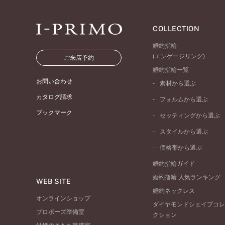
COLLECTION
婚約指輪
(エンゲージリング)
ご来店予約
婚約指輪一覧
お問い合わせ
素材から選ぶ
プラチナ
カタログ請求
フォルムから選ぶ
イエローゴールド
ブックマーク
ストレートライン
セッティングから選ぶ
ピンクゴールド
ウェーブライン
ソリテール
ペールブラウンゴール
スタイルから選ぶ
V字ライン
ワンサイドメレ
コンビネーション
シンプル
価格帯から選ぶ
ダブルサイドメレ
フェミニン
50万円台～
ラインメレ
婚約指輪ガイド
モード
40万円台～
婚約指輪 人気ランキング
エレガント
WEB SITE
30万円台～
婚約ネックレス
ゴージャス
20万円台～
オンラインショップ
ダイヤモンドシェイプコレ
10万円台～
プロポーズ準備室
クション