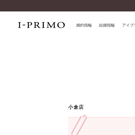
婚約指輪
結婚指輪
アイプ
婚約指輪一覧
アイ
結婚指輪一覧
パー
セットリング一覧
デザ
エタニティリング一覧
品質
アニバーサリージュエリー一覧
一生
近く
コレクション
小倉店
®
パーフェクトプロポーズリング
サー
ダイヤモンドプロポーズ
アフ
婚約ネックレス
ご購
ダイヤモンドシェイプコレクション