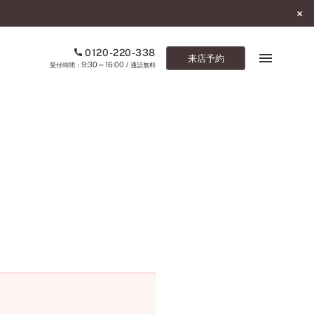
0120-220-338
来店予約
9:30～16:00
受付時間：
/ 通話無料
ブックマーク
ONLINE SHOP
ご来店予約
予約専用ダイヤル
0120-220-338
9:30～16:00
（受付時間：
・通話無料）
カタログ請求
お問い合わせ