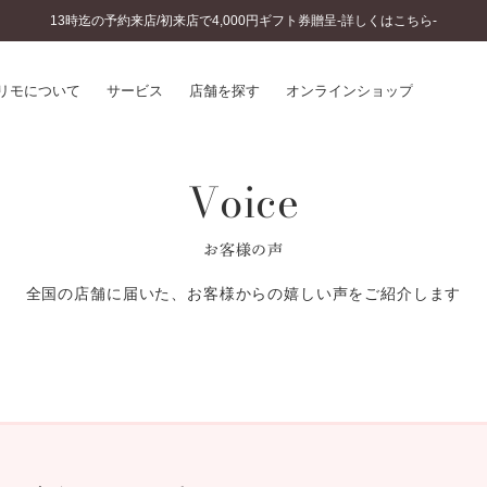
13時迄の予約来店/初来店で4,000円ギフト券贈呈-詳しくはこちら-
リモについて
サービス
店舗を探す
オンラインショップ
Voice
プリモについて
婚約指輪とは
結婚指輪とは
®
ソナルハンド診断
セットリングとは
お客様の声
インへのこだわり
エタニティリングとは
へのこだわり
全国の店舗に届いた、お客様からの嬉しい声をご紹介します
涯のメンテナンス
ニュース一覧
に店舗がある
お客様の声
SWEET STORIES
ビス
ショップブログ
ターサービス
コラム
入方法・仕上げ日数
よくあるご質問