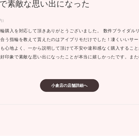
で素敵な思い出になった
ミスダイヤモンド&バースストー
イダルアイテム
約）
輪購入を対応して頂きありがとうございました。 数件ブライダル
ポーズサポート
合う指輪を教えて貰えたのはアイプリモだけでした！凄くいいサー
客も心地よく、一から説明して頂けて不安や違和感なく購入すること
ップ
も好印象で素敵な思い出になったことが本当に嬉しかったです。また
一覧
。
店予約について
小倉店の店舗詳細へ