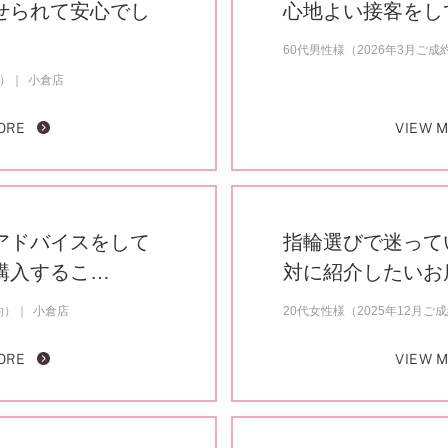
せられて安心でし
心地よい接客をし
60代男性様（2026年3月ご成
約）
小倉店
ORE
VIEW 
アドバイスをして
指輪選びで迷って
購入するこ…
対に紹介したいお
約）
小倉店
20代女性様（2025年12月ご
ORE
VIEW 