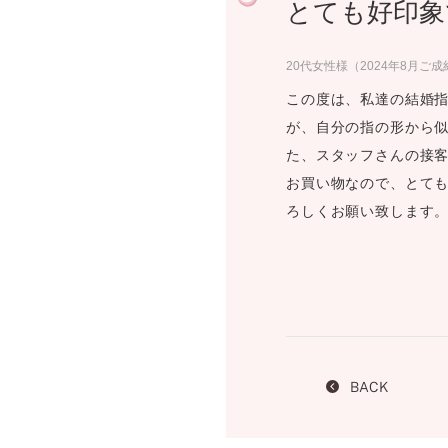
とても好印象
プロ
ペールブラウンゴールド
ン
ブラ
20代女性様（2024年8月ご成
コンセプトシリーズ
この度は、私達の結婚指
プロ
オリジンビリーフ
が、自分の指の形から似
フラワリー
た、スタッフさんの接
初空
ショ
お買い物なので、とて
エトワル
店舗
ろしくお願い致します
スワハ
ご来
プレミオン
BACK