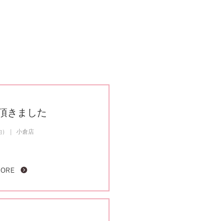
頂きました
約）
小倉店
MORE