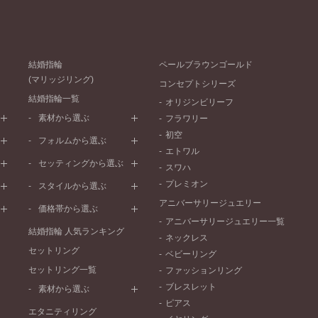
結婚指輪
ペールブラウンゴールド
(マリッジリング)
コンセプトシリーズ
結婚指輪一覧
オリジンビリーフ
素材から選ぶ
フラワリー
初空
プラチナ
フォルムから選ぶ
エトワル
イエローゴールド
ストレートライン
セッティングから選ぶ
スワハ
ピンクゴールド
ウェーブライン
プレーン
プレミオン
ド
ペールブラウンゴールド
スタイルから選ぶ
V字ライン
ワンメレ
コンビネーション
アニバーサリージュエリー
シンプル
価格帯から選ぶ
セベラルメレ
フェミニン
アニバーサリージュエリー一覧
50万円～
ラインメレ
結婚指輪 人気ランキング
モード
ネックレス
40万円～50万円
セットリング
エレガント
ベビーリング
30万円～40万円
セットリング一覧
ゴージャス
ファッションリング
20万円～30万円
ブレスレット
素材から選ぶ
10万円～20万円
ピアス
プラチナ
エタニティリング