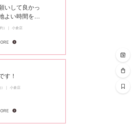
願いして良かっ
地よい時間を…
成約）
小倉店
MORE
です！
約）
小倉店
MORE