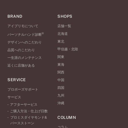
BRAND
SHOPS
アイプリモについて
店舗一覧
®
北海道
パーソナルハンド診断
東北
デザインへのこだわり
甲信越・北陸
品質へのこだわり
関東
一生涯のメンテナンス
東海
近くに店舗がある
関西
SERVICE
中国
四国
プロポーズサポート
九州
サービス
沖縄
アフターサービス
ご購入方法・仕上げ日数
COLUMN
プロミスダイヤモンド&
バースストーン
コラム