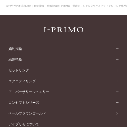
20代男性のお客様の声｜婚約指輪・結婚指輪はI-PRIMO 運命のリングが見つかるブライダルリング専門店
婚約指輪
婚約指輪 (エンゲージリング)
結婚指輪
婚約指輪一覧
結婚指輪 (マリッジリング)
セットリング
素材から選ぶ
結婚指輪一覧
セットリング
エタニティリング
プラチナ
フォルムから選ぶ
素材から選ぶ
セットリング一覧
エタニティリング
アニバーサリージュエリー
イエローゴールド
ストレートライン
プラチナ
セッティングから選ぶ
フォルムから選ぶ
素材から選ぶ
エタニティリング一覧
アニバーサリージュエリー
コンセプトシリーズ
ピンクゴールド
ウェーブライン
イエローゴールド
ソリテール
ストレートライン
スタイルから選ぶ
プラチナ
セッティングから選ぶ
素材から選ぶ
アニバーサリージュエリー一覧
コンセプトシリーズ
ペールブラウンゴールド
ペールブラウンゴールド
V字ライン
ピンクゴールド
ワンサイドメレ
ウェーブライン
シンプル
イエローゴールド
プレーン
価格帯から選ぶ
スタイルから選ぶ
プラチナ
ネックレス
コンビネーション
オリジンビリーフ
ペールブラウンゴールド
ダブルサイドメレ
アイプリモについて
V字ライン
フェミニン
ピンクゴールド
ワンメレ
50万円台～