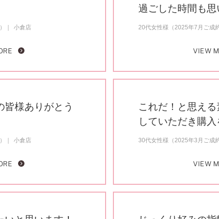
ミスダイヤモンド&バースストー
過ごした時間も思
イダルアイテム
約）
小倉店
20代女性様（2025年7月ご成
ORE
VIEW 
ポーズサポート
ップ
一覧
の皆様ありがとう
これだ！と思える
店予約について
していただき購入
約）
小倉店
30代女性様（2025年3月ご成
ORE
VIEW 