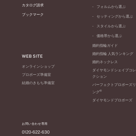
プラチナ
カタログ請求
フォルムから選ぶ
イエローゴールド
ブックマーク
ストレートライン
セッティングから選ぶ
ピンクゴールド
ウェーブライン
ソリテール
ペールブラウンゴール
スタイルから選ぶ
V字ライン
ワンサイドメレ
コンビネーション
シンプル
価格帯から選ぶ
ダブルサイドメレ
フェミニン
50万円台～
ラインメレ
婚約指輪ガイド
モード
40万円台～
婚約指輪 人気ランキング
エレガント
WEB SITE
30万円台～
婚約ネックレス
ゴージャス
20万円台～
オンラインショップ
ダイヤモンドシェイプコレ
10万円台～
プロポーズ準備室
クション
結婚のきもち準備室
パーフェクトプロポーズリ
®
ング
ダイヤモンドプロポーズ
お問い合わせ専用
0120-622-630