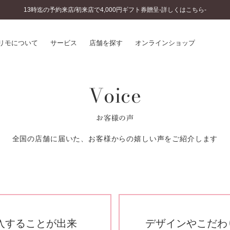
13時迄の予約来店/初来店で4,000円ギフト券贈呈-詳しくはこちら-
リモについて
サービス
店舗を探す
オンラインショップ
Voice
プリモについて
婚約指輪とは
結婚指輪とは
®
ソナルハンド診断
セットリングとは
お客様の声
インへのこだわり
エタニティリングとは
へのこだわり
全国の店舗に届いた、お客様からの嬉しい声をご紹介します
涯のメンテナンス
ニュース一覧
に店舗がある
お客様の声
SWEET STORIES
ビス
ショップブログ
ターサービス
コラム
入方法・仕上げ日数
入することが出来
デザインやこだわ
よくあるご質問