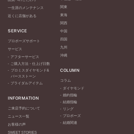
関東
一生涯のメンテナンス
東海
近くに店舗がある
関西
SERVICE
中国
四国
プロポーズサポート
九州
サービス
沖縄
アフターサービス
ご購入方法・仕上げ日数
COLUMN
プロミスダイヤモンド&
バースストーン
コラム
ブライダルアイテム
ダイヤモンド
婚約指輪
INFORMATION
結婚指輪
ご来店予約について
リング
プロポーズ
ニュース一覧
結婚関連
お客様の声
SWEET STORIES