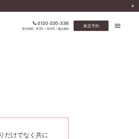
0120-220-338
来店予約
9:30～16:00
受付時間：
/ 通話無料
ブックマーク
ONLINE SHOP
ご来店予約
予約専用ダイヤル
0120-220-338
9:30～16:00
（受付時間：
・通話無料）
カタログ請求
お問い合わせ
りだけでなく共に