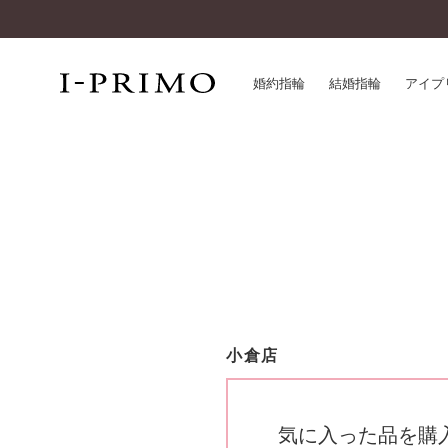
婚約指輪
結婚指輪
アイプ
婚約指輪一覧
アイ
結婚指輪一覧
パー
セットリング一覧
デザ
エタニティリング一覧
品質
アニバーサリージュエリー一覧
一生
近く
コレクション
小倉店
®
パーフェクトプロポーズリング
サー
ダイヤモンドプロポーズ
アフ
婚約ネックレス
ご購
気に入った品を購
ダイヤモンドシェイプコレクション