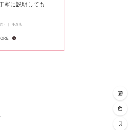
丁寧に説明しても
成約）
小倉店
MORE
。