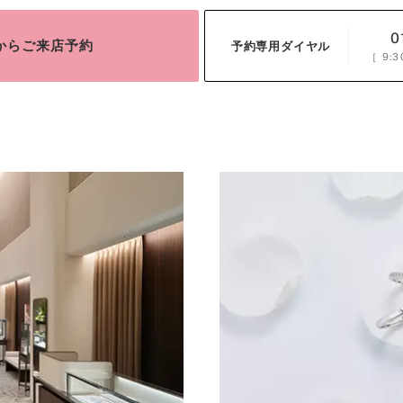
0
bからご来店予約
予約専用ダイヤル
［
9:3