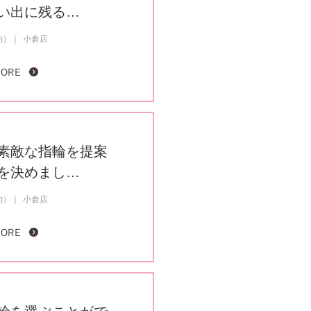
い出に残る…
約）
小倉店
FOLLOW US ON
MORE
素敵な指輪を提案
を決めまし…
約）
小倉店
MORE