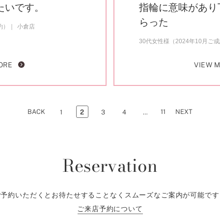
たいです。
指輪に意味があり
らった
約）
小倉店
30代女性様（2024年10月ご
ORE
VIEW 
BACK
11
NEXT
1
2
3
4
…
Reservation
ご予約いただくとお待たせすることなくスムーズなご案内が可能です
ご来店予約について