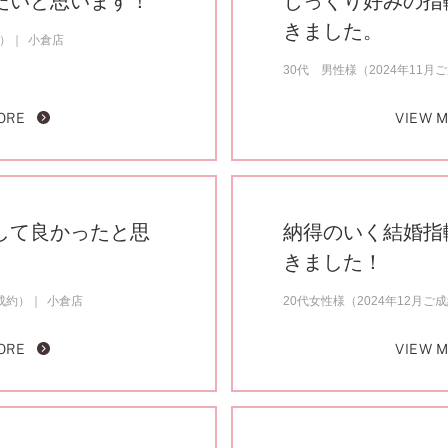
たいと思います！
じっくり好みの指
きました。
約）
小倉店
30代 男性様（2024年11月
ORE
VIEW 
して良かったと思
納得のいく結婚指
きました！
成約）
小倉店
20代女性様（2024年12月ご
ORE
VIEW 