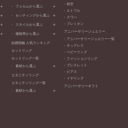
初空
プラチナ
フォルムから選ぶ
エトワル
イエローゴールド
ストレートライン
セッティングから選ぶ
スワハ
ピンクゴールド
ウェーブライン
プレーン
プレミオン
ド
ペールブラウンゴールド
スタイルから選ぶ
V字ライン
ワンメレ
コンビネーション
アニバーサリージュエリー
シンプル
価格帯から選ぶ
セベラルメレ
フェミニン
アニバーサリージュエリー一覧
50万円～
ラインメレ
結婚指輪 人気ランキング
モード
ネックレス
40万円～50万円
セットリング
エレガント
ベビーリング
30万円～40万円
セットリング一覧
ゴージャス
ファッションリング
20万円～30万円
ブレスレット
素材から選ぶ
10万円～20万円
ピアス
プラチナ
エタニティリング
イヤリング
イエローゴールド
エタニティリング一覧
アニバーサリーギフト
ピンクゴールド
素材から選ぶ
ペールブラウンゴールド
プラチナ
コンビネーション
イエローゴールド
ピンクゴールド
ペールブラウンゴールド