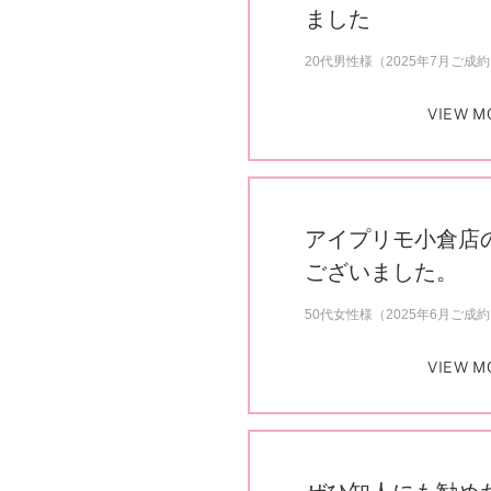
プロ
ました
ペールブラウンゴールド
ン
ブラ
20代男性様（2025年7月ご成
コンセプトシリーズ
VIEW M
プロ
オリジンビリーフ
フラワリー
初空
ショ
エトワル
店舗
スワハ
アイプリモ小倉店
ご来
プレミオン
ございました。
50代女性様（2025年6月ご成
VIEW M