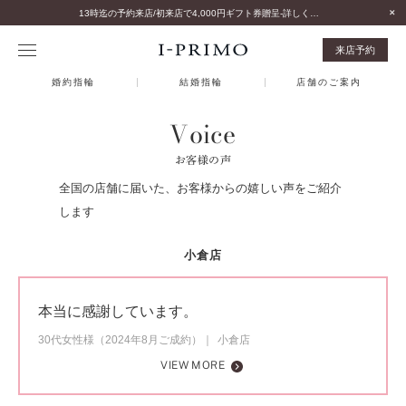
13時迄の予約来店/初来店で4,000円ギフト券贈呈-詳しくはこちら-
来店予約
婚約指輪
結婚指輪
店舗のご案内
Voice
お客様の声
全国の店舗に届いた、お客様からの嬉しい声をご紹介
します
小倉店
本当に感謝しています。
30代女性様（2024年8月ご成約）
小倉店
VIEW MORE