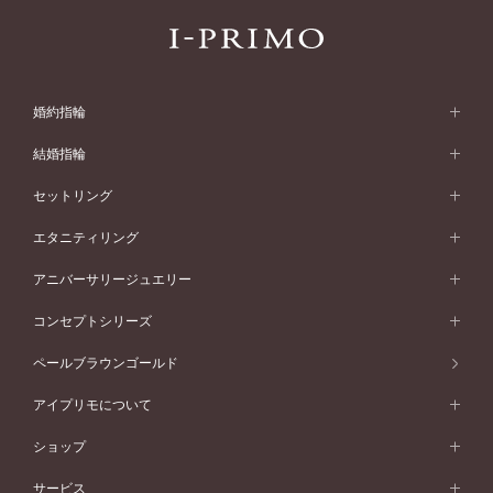
婚約指輪
婚約指輪 (エンゲージリング)
結婚指輪
婚約指輪一覧
結婚指輪 (マリッジリング)
セットリング
素材から選ぶ
結婚指輪一覧
セットリング
エタニティリング
プラチナ
フォルムから選ぶ
素材から選ぶ
セットリング一覧
エタニティリング
アニバーサリージュエリー
イエローゴールド
ストレートライン
プラチナ
セッティングから選ぶ
フォルムから選ぶ
素材から選ぶ
エタニティリング一覧
アニバーサリージュエリー
コンセプトシリーズ
ピンクゴールド
ウェーブライン
イエローゴールド
ソリテール
ストレートライン
スタイルから選ぶ
プラチナ
セッティングから選ぶ
素材から選ぶ
アニバーサリージュエリー一覧
コンセプトシリーズ
ペールブラウンゴールド
ペールブラウンゴールド
V字ライン
ピンクゴールド
ワンサイドメレ
ウェーブライン
シンプル
イエローゴールド
プレーン
価格帯から選ぶ
スタイルから選ぶ
プラチナ
ネックレス
コンビネーション
オリジンビリーフ
ペールブラウンゴールド
ダブルサイドメレ
アイプリモについて
V字ライン
フェミニン
ピンクゴールド
ワンメレ
50万円台～
シンプル
イエローゴールド
婚約指輪ガイド
ベビーリング
価格帯から選ぶ
フラワリー
コンビネーション
ラインメレ
モード
アイプリモについて
ペールブラウンゴールド
セベラルメレ
ショップ
40万円台～
フェミニン
ピンクゴールド
ファッションリング
50万円～
婚約指輪 人気ランキング
結婚指輪 人気ランキング
初空
エレガント
コンビネーション
ラインメレ
30万円台～
®
モード
パーソナルハンド診断
店舗一覧
ペールブラウンゴールド
ブレスレット
サービス
40万円～50万円