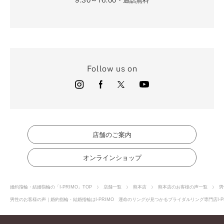
・通話無料
Follow us on
店舗のご案内
オンラインショップ
婚約指輪・結婚指輪の「I-PRIMO」TOP
店舗一覧
熊本店
熊本店のお客様の声一覧
男
男性のお客様の声｜婚約指輪・結婚指輪はI-PRIMO 運命のリングが見つかるブライダルリング専門店I-P