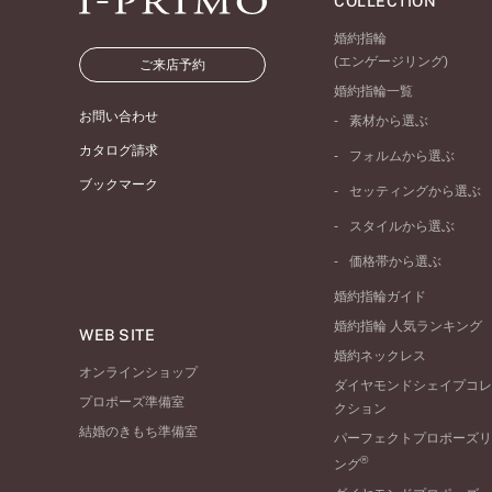
COLLECTION
婚約指輪
(エンゲージリング)
ご来店予約
婚約指輪一覧
お問い合わせ
素材から選ぶ
プラチナ
カタログ請求
フォルムから選ぶ
イエローゴールド
ブックマーク
ストレートライン
セッティングから選ぶ
ピンクゴールド
ウェーブライン
ソリテール
ペールブラウンゴール
スタイルから選ぶ
V字ライン
ワンサイドメレ
コンビネーション
シンプル
価格帯から選ぶ
ダブルサイドメレ
フェミニン
50万円台～
ラインメレ
婚約指輪ガイド
モード
40万円台～
婚約指輪 人気ランキング
エレガント
WEB SITE
30万円台～
婚約ネックレス
ゴージャス
20万円台～
オンラインショップ
ダイヤモンドシェイプコレ
10万円台～
プロポーズ準備室
クション
結婚のきもち準備室
パーフェクトプロポーズリ
®
ング