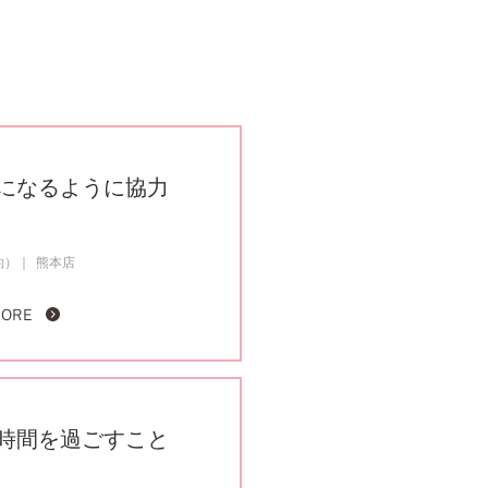
になるように協力
約）
熊本店
MORE
時間を過ごすこと