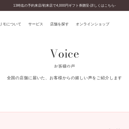
13時迄の予約来店/初来店で4,000円ギフト券贈呈-詳しくはこちら-
リモについて
サービス
店舗を探す
オンラインショップ
Voice
プリモについて
婚約指輪とは
結婚指輪とは
®
ソナルハンド診断
セットリングとは
お客様の声
インへのこだわり
エタニティリングとは
へのこだわり
全国の店舗に届いた、お客様からの嬉しい声をご紹介します
涯のメンテナンス
ニュース一覧
に店舗がある
お客様の声
SWEET STORIES
ビス
ショップブログ
ターサービス
コラム
入方法・仕上げ日数
よくあるご質問