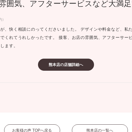
雰囲気、アフターサービスなど大満足
ミスダイヤモンド&バースストー
イダルアイテム
約）
が、快く相談にのってくださいました。 デザインや料金など、私
ポーズサポート
でくれてうれしかったです。 接客、お店の雰囲気、アフターサー
いします。
ップ
一覧
熊本店の店舗詳細へ
店予約について
お客様の声 TOPへ戻る
熊本店の一覧へ