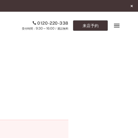
0120-220-338
来店予約
9:30～16:00
受付時間：
/ 通話無料
ブックマーク
ONLINE SHOP
ご来店予約
予約専用ダイヤル
0120-220-338
9:30～16:00
（受付時間：
・通話無料）
カタログ請求
お問い合わせ