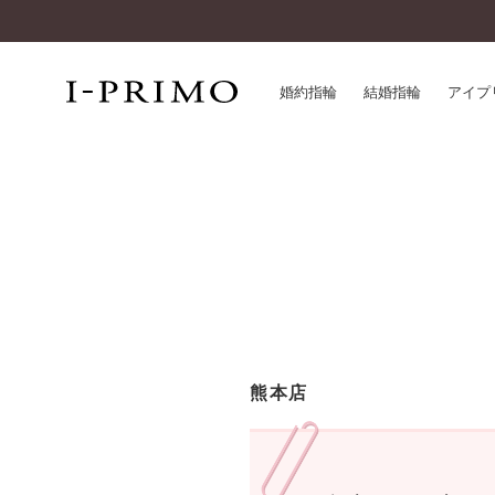
婚約指輪
結婚指輪
アイプ
婚約指輪一覧
アイ
結婚指輪一覧
パー
セットリング一覧
デザ
エタニティリング一覧
品質
アニバーサリージュエリー一覧
一生
近く
コレクション
熊本店
®
パーフェクトプロポーズリング
サー
ダイヤモンドプロポーズ
アフ
婚約ネックレス
ご購
ダイヤモンドシェイプコレクション