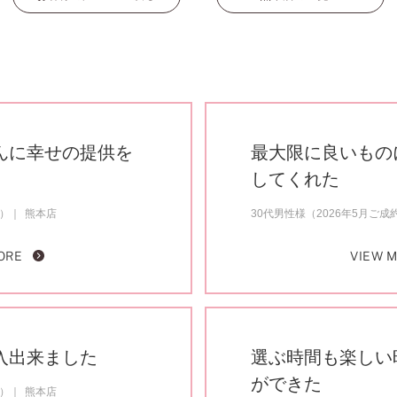
んに幸せの提供を
最大限に良いもの
してくれた
約）
熊本店
30代男性様（2026年5月ご成
ORE
VIEW 
入出来ました
選ぶ時間も楽しい
ができた
約）
熊本店