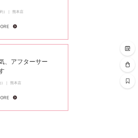
成約）
熊本店
MORE
気、アフターサー
す
約）
熊本店
MORE