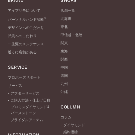
BRAND
SHOPS
アイプリモについて
店舗一覧
®
北海道
パーソナルハンド診断
東北
デザインへのこだわり
甲信越・北陸
品質へのこだわり
関東
一生涯のメンテナンス
東海
近くに店舗がある
関西
SERVICE
中国
四国
プロポーズサポート
九州
サービス
沖縄
アフターサービス
ご購入方法・仕上げ日数
COLUMN
プロミスダイヤモンド&
バースストーン
コラム
ブライダルアイテム
ダイヤモンド
婚約指輪