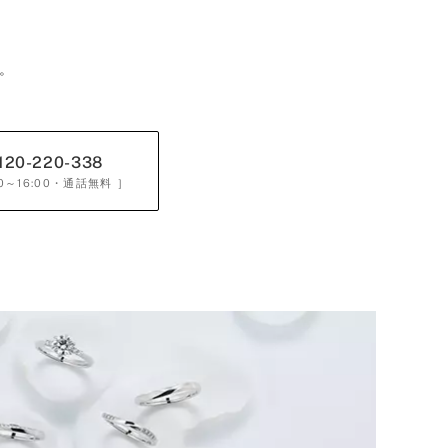
。
120-220-338
0～16:00
・通話無料 ］