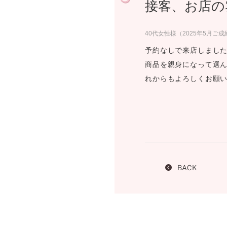
接客、お店の
プロ
ペールブラウンゴールド
ン
ブラ
40代女性様（2025年5月ご成
コンセプトシリーズ
予約なしで来店しました
プロ
オリジンビリーフ
商品を親身になって選ん
フラワリー
れからもよろしくお願
初空
ショ
エトワル
店舗
スワハ
ご来
プレミオン
BACK