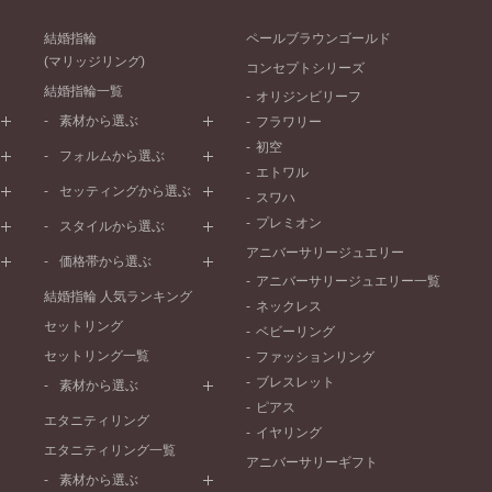
結婚指輪
ペールブラウンゴールド
(マリッジリング)
コンセプトシリーズ
結婚指輪一覧
オリジンビリーフ
素材から選ぶ
フラワリー
初空
プラチナ
フォルムから選ぶ
エトワル
イエローゴールド
ストレートライン
セッティングから選ぶ
スワハ
ピンクゴールド
ウェーブライン
プレーン
プレミオン
ド
ペールブラウンゴールド
スタイルから選ぶ
V字ライン
ワンメレ
コンビネーション
アニバーサリージュエリー
シンプル
価格帯から選ぶ
セベラルメレ
フェミニン
アニバーサリージュエリー一覧
50万円～
ラインメレ
結婚指輪 人気ランキング
モード
ネックレス
40万円～50万円
セットリング
エレガント
ベビーリング
30万円～40万円
セットリング一覧
ゴージャス
ファッションリング
20万円～30万円
ブレスレット
素材から選ぶ
10万円～20万円
ピアス
プラチナ
エタニティリング
イヤリング
イエローゴールド
エタニティリング一覧
アニバーサリーギフト
ピンクゴールド
素材から選ぶ
ペールブラウンゴールド