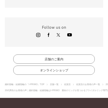
Follow us on
店舗のご案内
オンラインショップ
婚約指輪・結婚指輪の「I-PRIMO」TOP
店舗一覧
佐賀店
佐賀店のお客様の声一覧
2
20代男性のお客様の声｜婚約指輪・結婚指輪はI-PRIMO 運命のリングが見つかるブライダルリング専門店