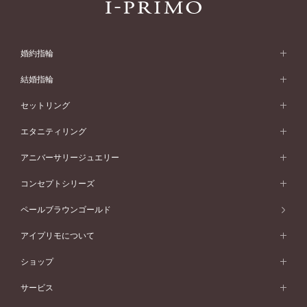
婚約指輪
婚約指輪 (エンゲージリング)
結婚指輪
婚約指輪一覧
結婚指輪 (マリッジリング)
セットリング
素材から選ぶ
結婚指輪一覧
セットリング
エタニティリング
プラチナ
フォルムから選ぶ
素材から選ぶ
セットリング一覧
エタニティリング
アニバーサリージュエリー
イエローゴールド
ストレートライン
プラチナ
セッティングから選ぶ
フォルムから選ぶ
素材から選ぶ
エタニティリング一覧
アニバーサリージュエリー
コンセプトシリーズ
ピンクゴールド
ウェーブライン
イエローゴールド
ソリテール
ストレートライン
スタイルから選ぶ
プラチナ
セッティングから選ぶ
素材から選ぶ
アニバーサリージュエリー一覧
コンセプトシリーズ
ペールブラウンゴールド
ペールブラウンゴールド
V字ライン
ピンクゴールド
ワンサイドメレ
ウェーブライン
シンプル
イエローゴールド
プレーン
価格帯から選ぶ
スタイルから選ぶ
プラチナ
ネックレス
コンビネーション
オリジンビリーフ
ペールブラウンゴールド
ダブルサイドメレ
アイプリモについて
V字ライン
フェミニン
ピンクゴールド
ワンメレ
50万円台～
シンプル
イエローゴールド
婚約指輪ガイド
ベビーリング
価格帯から選ぶ
フラワリー
コンビネーション
ラインメレ
モード
アイプリモについて
ペールブラウンゴールド
セベラルメレ
ショップ
40万円台～
フェミニン
ピンクゴールド
ファッションリング
50万円～
婚約指輪 人気ランキング
結婚指輪 人気ランキング
初空
エレガント
コンビネーション
ラインメレ
30万円台～
®
モード
パーソナルハンド診断
店舗一覧
ペールブラウンゴールド
ブレスレット
サービス
40万円～50万円
婚約ネックレス
エトワル
ゴージャス
20万円台～
エレガント