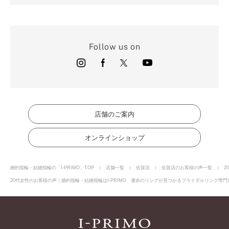
Follow us on
店舗のご案内
オンラインショップ
婚約指輪・結婚指輪の「I-PRIMO」TOP
店舗一覧
佐賀店
佐賀店のお客様の声一覧
2
20代女性のお客様の声｜婚約指輪・結婚指輪はI-PRIMO 運命のリングが見つかるブライダルリング専門店