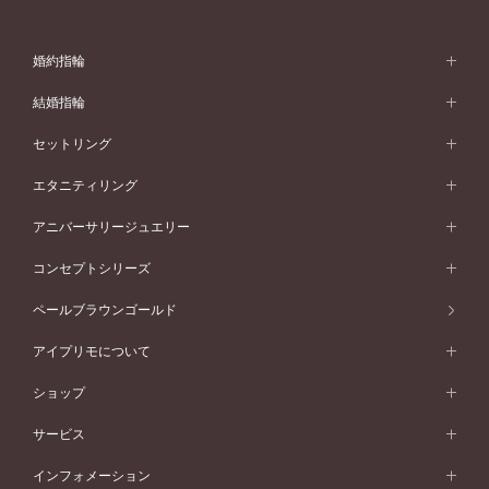
婚約指輪
婚約指輪 (エンゲージリング)
結婚指輪
婚約指輪一覧
結婚指輪 (マリッジリング)
セットリング
素材から選ぶ
結婚指輪一覧
セットリング
エタニティリング
プラチナ
フォルムから選ぶ
素材から選ぶ
セットリング一覧
エタニティリング
アニバーサリージュエリー
イエローゴールド
ストレートライン
プラチナ
セッティングから選ぶ
フォルムから選ぶ
素材から選ぶ
エタニティリング一覧
アニバーサリージュエリー
コンセプトシリーズ
ピンクゴールド
ウェーブライン
イエローゴールド
ソリテール
ストレートライン
スタイルから選ぶ
プラチナ
セッティングから選ぶ
素材から選ぶ
アニバーサリージュエリー一覧
コンセプトシリーズ
ペールブラウンゴールド
ペールブラウンゴールド
V字ライン
ピンクゴールド
ワンサイドメレ
ウェーブライン
シンプル
イエローゴールド
プレーン
価格帯から選ぶ
スタイルから選ぶ
プラチナ
ネックレス
コンビネーション
オリジンビリーフ
ペールブラウンゴールド
ダブルサイドメレ
アイプリモについて
V字ライン
フェミニン
ピンクゴールド
ワンメレ
50万円台～
シンプル
イエローゴールド
婚約指輪ガイド
ベビーリング
価格帯から選ぶ
フラワリー
コンビネーション
ラインメレ
モード
アイプリモについて
ペールブラウンゴールド
セベラルメレ
ショップ
40万円台～
フェミニン
ピンクゴールド
ファッションリング
50万円～
婚約指輪 人気ランキング
結婚指輪 人気ランキング
初空
エレガント
コンビネーション
ラインメレ
30万円台～
®
モード
パーソナルハンド診断
店舗一覧
ペールブラウンゴールド
ブレスレット
サービス
40万円～50万円
婚約ネックレス
エトワル
ゴージャス
20万円台～
エレガント
ピアス
30万円～40万円
デザインへのこだわり
プロポーズサポート
スワハ
北海道
インフォメーション
ダイヤモンドシェイプコレクション