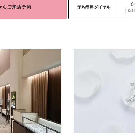
0
bからご来店予約
予約専用ダイヤル
［
9:3