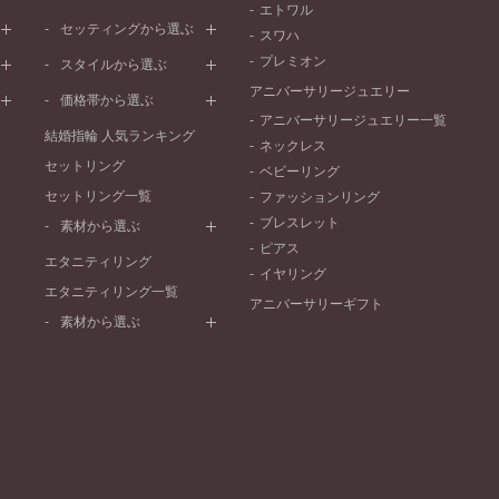
エトワル
イエローゴールド
ストレートライン
セッティングから選ぶ
スワハ
ピンクゴールド
ウェーブライン
プレーン
プレミオン
ド
ペールブラウンゴールド
スタイルから選ぶ
V字ライン
ワンメレ
コンビネーション
アニバーサリージュエリー
シンプル
価格帯から選ぶ
セベラルメレ
フェミニン
アニバーサリージュエリー一覧
50万円～
ラインメレ
結婚指輪 人気ランキング
モード
ネックレス
40万円～50万円
セットリング
エレガント
ベビーリング
30万円～40万円
セットリング一覧
ゴージャス
ファッションリング
20万円～30万円
ブレスレット
素材から選ぶ
10万円～20万円
ピアス
プラチナ
エタニティリング
イヤリング
イエローゴールド
エタニティリング一覧
アニバーサリーギフト
ピンクゴールド
素材から選ぶ
ペールブラウンゴールド
プラチナ
コンビネーション
イエローゴールド
ピンクゴールド
ペールブラウンゴールド