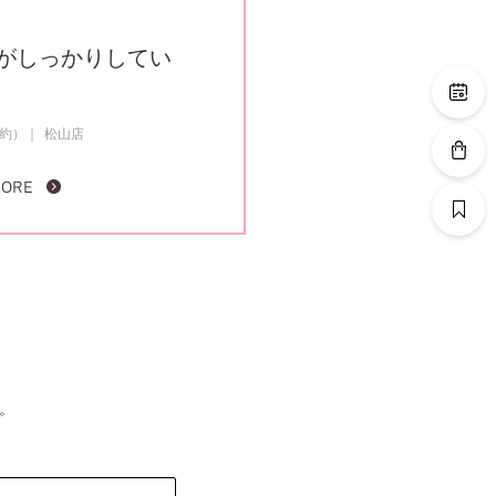
がしっかりしてい
成約）
松山店
MORE
。