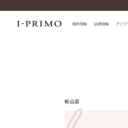
婚約指輪
結婚指輪
アイプ
婚約指輪一覧
アイ
結婚指輪一覧
パー
セットリング一覧
デザ
エタニティリング一覧
品質
アニバーサリージュエリー一覧
一生
近く
コレクション
松山店
®
パーフェクトプロポーズリング
サー
ダイヤモンドプロポーズ
アフ
婚約ネックレス
ご購
ダイヤモンドシェイプコレクション