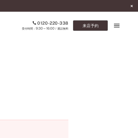
0120-220-338
来店予約
9:30～16:00
受付時間：
/ 通話無料
ブックマーク
ONLINE SHOP
ご来店予約
予約専用ダイヤル
0120-220-338
9:30～16:00
（受付時間：
・通話無料）
カタログ請求
お問い合わせ