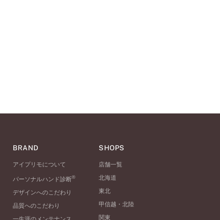
BRAND
SHOPS
アイプリモについて
店舗一覧
®
北海道
パーソナルハンド診断
東北
デザインへのこだわり
甲信越・北陸
品質へのこだわり
関東
一生涯のメンテナンス