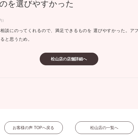
のを選びやすかった
ミスダイヤモンド&バースストー
イダルアイテム
約）
相談にのってくれるので、満足できるものを 選びやすかった。ア
ポーズサポート
えると思うため。
ップ
松山店の店舗詳細へ
一覧
店予約について
お客様の声 TOPへ戻る
松山店の一覧へ