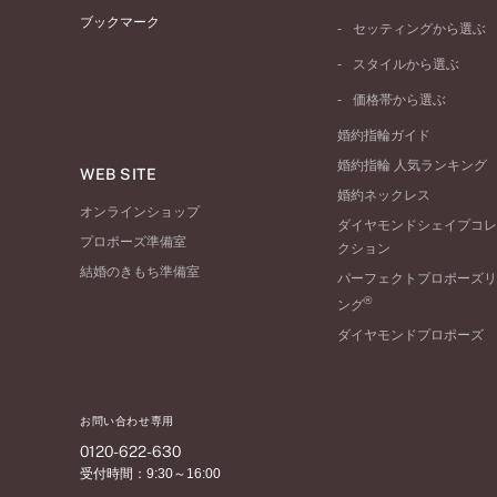
イエローゴールド
ブックマーク
ストレートライン
セッティングから選ぶ
ピンクゴールド
ウェーブライン
ソリテール
ペールブラウンゴール
スタイルから選ぶ
V字ライン
ワンサイドメレ
コンビネーション
シンプル
価格帯から選ぶ
ダブルサイドメレ
フェミニン
50万円台～
ラインメレ
婚約指輪ガイド
モード
40万円台～
婚約指輪 人気ランキング
エレガント
WEB SITE
30万円台～
婚約ネックレス
ゴージャス
20万円台～
オンラインショップ
ダイヤモンドシェイプコレ
10万円台～
プロポーズ準備室
クション
結婚のきもち準備室
パーフェクトプロポーズリ
®
ング
ダイヤモンドプロポーズ
お問い合わせ専用
0120-622-630
受付時間：9:30～16:00