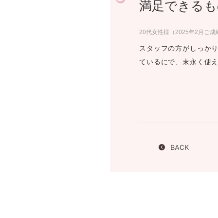
満足できるも
プロ
ペールブラウンゴールド
ン
ブラ
20代女性様（2025年2月ご成
コンセプトシリーズ
スタッフの方がしっかり
プロ
オリジンビリーフ
ているにで、末永く使
フラワリー
初空
ショ
エトワル
店舗
スワハ
ご来
プレミオン
BACK