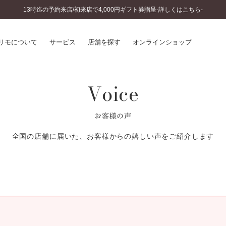
13時迄の予約来店/初来店で4,000円ギフト券贈呈-詳しくはこちら-
リモについて
サービス
店舗を探す
オンラインショップ
Voice
プリモについて
婚約指輪とは
結婚指輪とは
®
ソナルハンド診断
セットリングとは
お客様の声
インへのこだわり
エタニティリングとは
へのこだわり
全国の店舗に届いた、お客様からの嬉しい声をご紹介します
涯のメンテナンス
ニュース一覧
に店舗がある
お客様の声
SWEET STORIES
ビス
ショップブログ
ターサービス
コラム
入方法・仕上げ日数
よくあるご質問