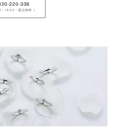
120-220-338
0～16:00
・通話無料 ］