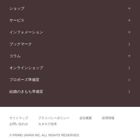
イエローゴールド
婚約指輪ガイド
ベビーリング
価格帯から選ぶ
フラワリー
コンビネーション
ラインメレ
モード
アイプリモについて
ペールブラウンゴールド
セベラルメレ
ショップ
40万円台～
フェミニン
ピンクゴールド
ファッションリング
50万円～
婚約指輪 人気ランキング
結婚指輪 人気ランキング
初空
エレガント
コンビネーション
ラインメレ
30万円台～
®
モード
パーソナルハンド診断
店舗一覧
ペールブラウンゴールド
ブレスレット
サービス
40万円～50万円
婚約ネックレス
エトワル
ゴージャス
20万円台～
エレガント
ピアス
30万円～40万円
デザインへのこだわり
プロポーズサポート
スワハ
北海道
インフォメーション
ダイヤモンドシェイプコレクション
10万円台～
ゴージャス
イヤリング
20万円～30万円
品質へのこだわり
プレミオン
サービス
ご来店予約について
札幌店
ブックマーク
®
パーフェクトプロポーズリング
アニバーサリーギフト
10万円～20万円
一生涯のメンテナンス
函館店
アフターサービス
ニュース一覧
コラム
ダイヤモンドプロポーズ
取扱店)エヴァンスブライダル 旭川本店
近くに店舗がある
ご購入方法・仕上げ日数
お客様の声
コラム
オンラインショップ
プロミスダイヤモンド&バースストーン
東北
SWEET STORIES
ダイヤモンド
プロポーズ準備室
婚約指輪
ブライダルアイテム
仙台店
ショップブログ
結婚のきもち準備室
結婚指輪
青森店
公式アンバサダー
リング
弘前パークホテル店
よくあるご質問
プロポーズ
秋田店
サイトマップ
プライバシーポリシー
会社概要
採用情報
結婚関連
盛岡大通店
お問い合わせ
カタログ請求
山形店
関連コラム
© PRIMO JAPAN INC. ALL RIGHTS RESERVED.