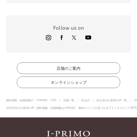
Follow us on
店舗のご案内
オンラインショップ
婚約指輪・結婚指輪の「I-PRIMO」TOP
店舗一覧
松山店
松山店のお客様の声一覧
2
20代女性のお客様の声｜婚約指輪・結婚指輪はI-PRIMO 運命のリングが見つかるブライダルリング専門店