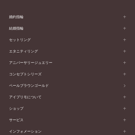
婚約指輪
婚約指輪 (エンゲージリング)
結婚指輪
婚約指輪一覧
結婚指輪 (マリッジリング)
セットリング
素材から選ぶ
結婚指輪一覧
セットリング
エタニティリング
プラチナ
フォルムから選ぶ
素材から選ぶ
セットリング一覧
エタニティリング
アニバーサリージュエリー
イエローゴールド
ストレートライン
プラチナ
セッティングから選ぶ
フォルムから選ぶ
素材から選ぶ
エタニティリング一覧
アニバーサリージュエリー
コンセプトシリーズ
ピンクゴールド
ウェーブライン
イエローゴールド
ソリテール
ストレートライン
スタイルから選ぶ
プラチナ
セッティングから選ぶ
素材から選ぶ
アニバーサリージュエリー一覧
コンセプトシリーズ
ペールブラウンゴールド
ペールブラウンゴールド
V字ライン
ピンクゴールド
ワンサイドメレ
ウェーブライン
シンプル
イエローゴールド
プレーン
価格帯から選ぶ
スタイルから選ぶ
プラチナ
ネックレス
コンビネーション
オリジンビリーフ
ペールブラウンゴールド
ダブルサイドメレ
アイプリモについて
V字ライン
フェミニン
ピンクゴールド
ワンメレ
50万円台～
シンプル
イエローゴールド
婚約指輪ガイド
ベビーリング
価格帯から選ぶ
フラワリー
コンビネーション
ラインメレ
モード
アイプリモについて
ペールブラウンゴールド
セベラルメレ
ショップ
40万円台～
フェミニン
ピンクゴールド
ファッションリング
50万円～
婚約指輪 人気ランキング
結婚指輪 人気ランキング
初空
エレガント
コンビネーション
ラインメレ
30万円台～
®
モード
パーソナルハンド診断
店舗一覧
ペールブラウンゴールド
ブレスレット
サービス
40万円～50万円
婚約ネックレス
エトワル
ゴージャス
20万円台～
エレガント
ピアス
30万円～40万円
デザインへのこだわり
プロポーズサポート
スワハ
北海道
インフォメーション
ダイヤモンドシェイプコレクション