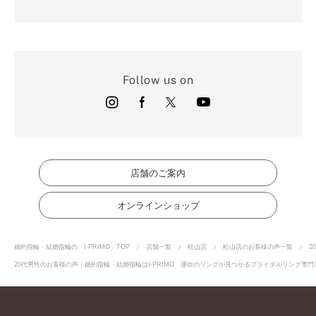
Follow us on
店舗のご案内
オンラインショップ
婚約指輪・結婚指輪の「I-PRIMO」TOP
店舗一覧
松山店
松山店のお客様の声一覧
2
20代男性のお客様の声｜婚約指輪・結婚指輪はI-PRIMO 運命のリングが見つかるブライダルリング専門店