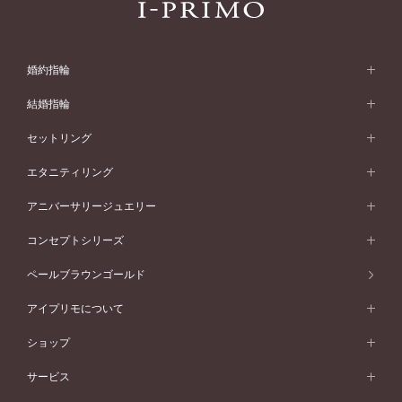
婚約指輪
婚約指輪 (エンゲージリング)
結婚指輪
婚約指輪一覧
結婚指輪 (マリッジリング)
セットリング
素材から選ぶ
結婚指輪一覧
セットリング
エタニティリング
プラチナ
フォルムから選ぶ
素材から選ぶ
セットリング一覧
エタニティリング
アニバーサリージュエリー
イエローゴールド
ストレートライン
プラチナ
セッティングから選ぶ
フォルムから選ぶ
素材から選ぶ
エタニティリング一覧
アニバーサリージュエリー
コンセプトシリーズ
ピンクゴールド
ウェーブライン
イエローゴールド
ソリテール
ストレートライン
スタイルから選ぶ
プラチナ
セッティングから選ぶ
素材から選ぶ
アニバーサリージュエリー一覧
コンセプトシリーズ
ペールブラウンゴールド
ペールブラウンゴールド
V字ライン
ピンクゴールド
ワンサイドメレ
ウェーブライン
シンプル
イエローゴールド
プレーン
価格帯から選ぶ
スタイルから選ぶ
プラチナ
ネックレス
コンビネーション
オリジンビリーフ
ペールブラウンゴールド
ダブルサイドメレ
アイプリモについて
V字ライン
フェミニン
ピンクゴールド
ワンメレ
50万円台～
シンプル
イエローゴールド
婚約指輪ガイド
ベビーリング
価格帯から選ぶ
フラワリー
コンビネーション
ラインメレ
モード
アイプリモについて
ペールブラウンゴールド
セベラルメレ
ショップ
40万円台～
フェミニン
ピンクゴールド
ファッションリング
50万円～
婚約指輪 人気ランキング
結婚指輪 人気ランキング
初空
エレガント
コンビネーション
ラインメレ
30万円台～
®
モード
パーソナルハンド診断
店舗一覧
ペールブラウンゴールド
ブレスレット
サービス
40万円～50万円
婚約ネックレス
エトワル
ゴージャス
20万円台～
エレガント