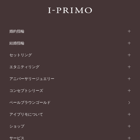
婚約指輪
婚約指輪 (エンゲージリング)
結婚指輪
婚約指輪一覧
結婚指輪 (マリッジリング)
セットリング
素材から選ぶ
結婚指輪一覧
セットリング
エタニティリング
プラチナ
フォルムから選ぶ
素材から選ぶ
セットリング一覧
エタニティリング
アニバーサリージュエリー
イエローゴールド
ストレートライン
プラチナ
セッティングから選ぶ
フォルムから選ぶ
素材から選ぶ
エタニティリング一覧
アニバーサリージュエリー
コンセプトシリーズ
ピンクゴールド
ウェーブライン
イエローゴールド
ソリテール
ストレートライン
スタイルから選ぶ
プラチナ
セッティングから選ぶ
素材から選ぶ
アニバーサリージュエリー一覧
コンセプトシリーズ
ペールブラウンゴールド
ペールブラウンゴールド
V字ライン
ピンクゴールド
ワンサイドメレ
ウェーブライン
シンプル
イエローゴールド
プレーン
価格帯から選ぶ
スタイルから選ぶ
プラチナ
ネックレス
コンビネーション
オリジンビリーフ
ペールブラウンゴールド
ダブルサイドメレ
アイプリモについて
V字ライン
フェミニン
ピンクゴールド
ワンメレ
50万円台～
シンプル
イエローゴールド
婚約指輪ガイド
ベビーリング
価格帯から選ぶ
フラワリー
コンビネーション
ラインメレ
モード
アイプリモについて
ペールブラウンゴールド
セベラルメレ
ショップ
40万円台～
フェミニン
ピンクゴールド
ファッションリング
50万円～
婚約指輪 人気ランキング
結婚指輪 人気ランキング
初空
エレガント
コンビネーション
ラインメレ
30万円台～
®
モード
パーソナルハンド診断
店舗一覧
ペールブラウンゴールド
ブレスレット
サービス
40万円～50万円