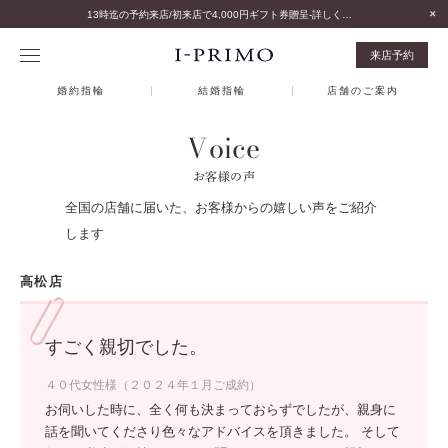
13時迄の予約来店/初来店で4,000円ギフト券贈呈-詳しくはこちら-
来店予約
婚約指輪
結婚指輪
店舗のご案内
Voice
お客様の声
全国の店舗に届いた、お客様からの嬉しい声をご紹介
します
高松店
すごく親切でした。
４０代女性様（２０２４年１月ご成約）
お伺いした時に、全く何も決まっておらずでしたが、親身に
話を聞いてくださり色々なアドバイスを頂きました。 そして