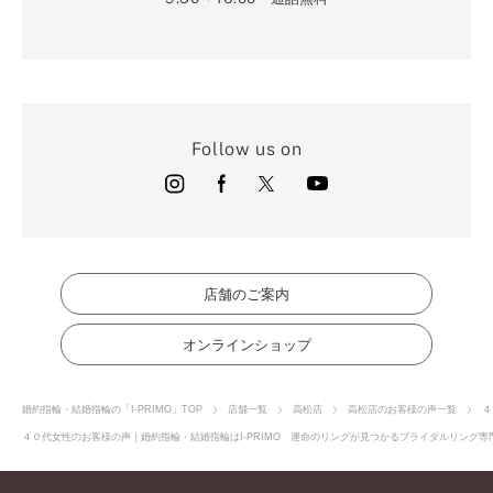
Follow us on
店舗のご案内
オンラインショップ
婚約指輪・結婚指輪の「I-PRIMO」TOP
店舗一覧
高松店
高松店のお客様の声一覧
４
４０代女性のお客様の声｜婚約指輪・結婚指輪はI-PRIMO 運命のリングが見つかるブライダルリング専門店