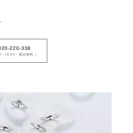
。
120-220-338
0～16:00
・通話無料 ］