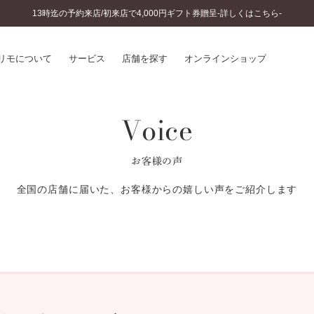
13時迄の予約来店/初来店で4,000円ギフト券贈呈-詳しくはこちら-
リモについて
サービス
店舗を探す
オンラインショップ
Voice
プリモについて
婚約指輪とは
結婚指輪とは
®
ソナルハンド診断
セットリングとは
お客様の声
インへのこだわり
エタニティリングとは
へのこだわり
全国の店舗に届いた、お客様からの嬉しい声をご紹介します
涯のメンテナンス
ニュース一覧
に店舗がある
お客様の声
SWEET STORIES
ビス
ショップブログ
ターサービス
コラム
入方法・仕上げ日数
よくあるご質問