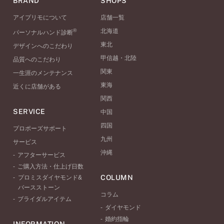
BRAND
SHOPS
アイプリモについて
店舗一覧
®
北海道
パーソナルハンド診断
東北
デザインへのこだわり
甲信越・北陸
品質へのこだわり
関東
一生涯のメンテナンス
東海
近くに店舗がある
関西
SERVICE
中国
四国
プロポーズサポート
九州
サービス
沖縄
アフターサービス
ご購入方法・仕上げ日数
COLUMN
プロミスダイヤモンド&
バースストーン
コラム
ブライダルアイテム
ダイヤモンド
婚約指輪