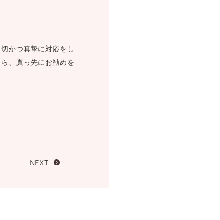
FOLLOW US ON
親切かつ真摯に対応をし
なら、真っ先にお勧めを
NEXT