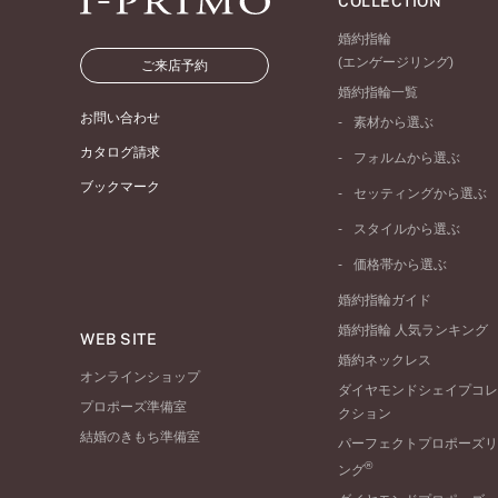
COLLECTION
婚約指輪
(エンゲージリング)
ご来店予約
婚約指輪一覧
お問い合わせ
素材から選ぶ
プラチナ
カタログ請求
フォルムから選ぶ
イエローゴールド
ブックマーク
ストレートライン
セッティングから選ぶ
ピンクゴールド
ウェーブライン
ソリテール
ペールブラウンゴール
スタイルから選ぶ
V字ライン
ワンサイドメレ
コンビネーション
シンプル
価格帯から選ぶ
ダブルサイドメレ
フェミニン
50万円台～
ラインメレ
婚約指輪ガイド
モード
40万円台～
婚約指輪 人気ランキング
エレガント
WEB SITE
30万円台～
婚約ネックレス
ゴージャス
20万円台～
オンラインショップ
ダイヤモンドシェイプコレ
10万円台～
プロポーズ準備室
クション
結婚のきもち準備室
パーフェクトプロポーズリ
®
ング