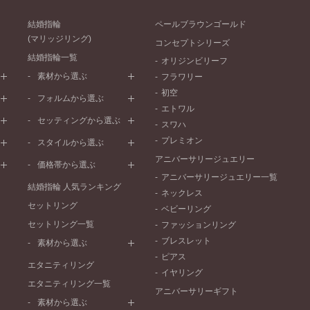
結婚指輪
ペールブラウンゴールド
(マリッジリング)
コンセプトシリーズ
結婚指輪一覧
オリジンビリーフ
素材から選ぶ
フラワリー
初空
プラチナ
フォルムから選ぶ
エトワル
イエローゴールド
ストレートライン
セッティングから選ぶ
スワハ
ピンクゴールド
ウェーブライン
プレーン
プレミオン
ド
ペールブラウンゴールド
スタイルから選ぶ
V字ライン
ワンメレ
コンビネーション
アニバーサリージュエリー
シンプル
価格帯から選ぶ
セベラルメレ
フェミニン
アニバーサリージュエリー一覧
50万円～
ラインメレ
結婚指輪 人気ランキング
モード
ネックレス
40万円～50万円
セットリング
エレガント
ベビーリング
30万円～40万円
セットリング一覧
ゴージャス
ファッションリング
20万円～30万円
ブレスレット
素材から選ぶ
10万円～20万円
ピアス
プラチナ
エタニティリング
イヤリング
イエローゴールド
エタニティリング一覧
アニバーサリーギフト
ピンクゴールド
素材から選ぶ
ペールブラウンゴールド