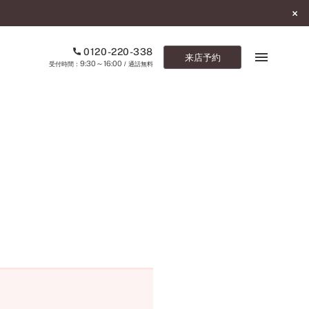
0120-220-338
来店予約
9:30～16:00
受付時間：
/ 通話無料
ブックマーク
ONLINE SHOP
ご来店予約
予約専用ダイヤル
0120-220-338
9:30～16:00
（受付時間：
・通話無料）
カタログ請求
お問い合わせ