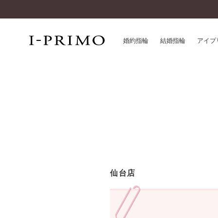
婚約指輪
結婚指輪
アイプ
婚約指輪一覧
アイ
結婚指輪一覧
パー
セットリング一覧
デザ
エタニティリング一覧
品質
アニバーサリージュエリー一覧
一生
近く
コレクション
仙台店
®
パーフェクトプロポーズリング
サー
ダイヤモンドプロポーズ
アフ
婚約ネックレス
ご購
ダイヤモンドシェイプコレクション