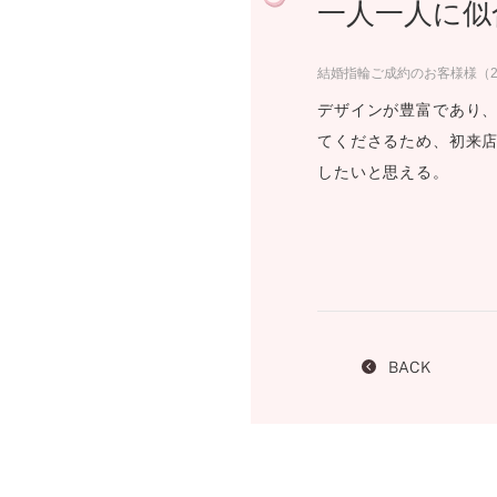
一人一人に似
プロ
ペールブラウンゴールド
ン
ブラ
結婚指輪ご成約のお客様様（2
コンセプトシリーズ
デザインが豊富であり、
プロ
オリジンビリーフ
てくださるため、初来店
フラワリー
したいと思える。
初空
ショ
エトワル
店舗
スワハ
ご来
プレミオン
BACK