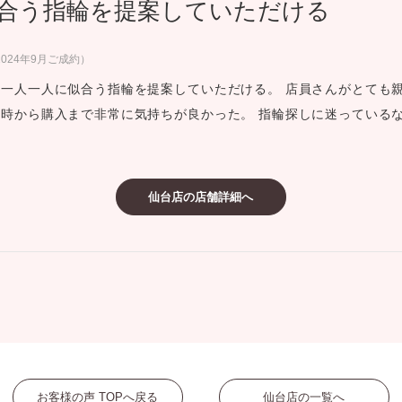
合う指輪を提案していただける
ミスダイヤモンド&バースストー
イダルアイテム
024年9月ご成約）
一人一人に似合う指輪を提案していただける。 店員さんがとても
ポーズサポート
時から購入まで非常に気持ちが良かった。 指輪探しに迷っている
ップ
一覧
仙台店の店舗詳細へ
店予約について
お客様の声 TOPへ戻る
仙台店の一覧へ