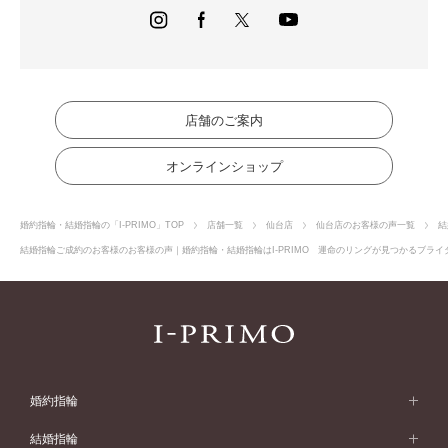
店舗のご案内
オンラインショップ
婚約指輪・結婚指輪の「I-PRIMO」TOP
店舗一覧
仙台店
仙台店のお客様の声一覧
結
結婚指輪ご成約のお客様のお客様の声｜婚約指輪・結婚指輪はI-PRIMO 運命のリングが見つかるブライダ
婚約指輪
婚約指輪 (エンゲージリング)
結婚指輪