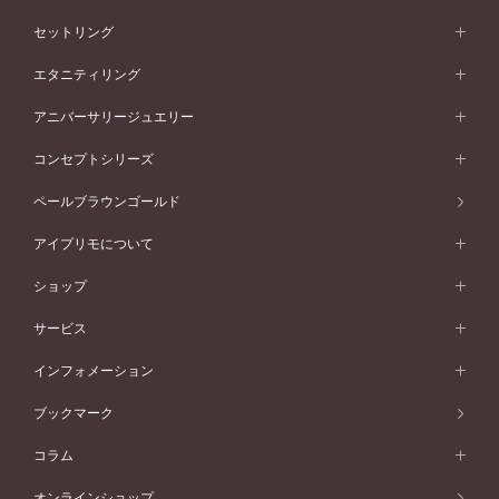
婚約指輪一覧
結婚指輪 (マリッジリング)
セットリング
素材から選ぶ
結婚指輪一覧
セットリング
エタニティリング
プラチナ
フォルムから選ぶ
素材から選ぶ
セットリング一覧
エタニティリング
アニバーサリージュエリー
イエローゴールド
ストレートライン
プラチナ
セッティングから選ぶ
フォルムから選ぶ
素材から選ぶ
エタニティリング一覧
アニバーサリージュエリー
コンセプトシリーズ
ピンクゴールド
ウェーブライン
イエローゴールド
ソリテール
ストレートライン
スタイルから選ぶ
プラチナ
セッティングから選ぶ
素材から選ぶ
アニバーサリージュエリー一覧
コンセプトシリーズ
ペールブラウンゴールド
ペールブラウンゴールド
V字ライン
ピンクゴールド
ワンサイドメレ
ウェーブライン
シンプル
イエローゴールド
プレーン
価格帯から選ぶ
スタイルから選ぶ
プラチナ
ネックレス
コンビネーション
オリジンビリーフ
ペールブラウンゴールド
ダブルサイドメレ
アイプリモについて
V字ライン
フェミニン
ピンクゴールド
ワンメレ
50万円台～
シンプル
イエローゴールド
婚約指輪ガイド
ベビーリング
価格帯から選ぶ
フラワリー
コンビネーション
ラインメレ
モード
アイプリモについて
ペールブラウンゴールド
セベラルメレ
ショップ
40万円台～
フェミニン
ピンクゴールド
ファッションリング
50万円～
婚約指輪 人気ランキング
結婚指輪 人気ランキング
初空
エレガント
コンビネーション
ラインメレ
30万円台～
®
モード
パーソナルハンド診断
店舗一覧
ペールブラウンゴールド
ブレスレット
サービス
40万円～50万円
婚約ネックレス
エトワル
ゴージャス
20万円台～
エレガント
ピアス
30万円～40万円
デザインへのこだわり
プロポーズサポート
スワハ
北海道
インフォメーション
ダイヤモンドシェイプコレクション
10万円台～
ゴージャス
イヤリング
20万円～30万円
品質へのこだわり
プレミオン
サービス
ご来店予約について
札幌店
ブックマーク
®
パーフェクトプロポーズリング
アニバーサリーギフト
10万円～20万円
一生涯のメンテナンス
函館店
アフターサービス
ニュース一覧
コラム
ダイヤモンドプロポーズ
取扱店)エヴァンスブライダル 旭川本店
近くに店舗がある
ご購入方法・仕上げ日数
お客様の声
コラム
オンラインショップ