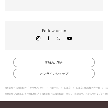
Follow us on
店舗のご案内
オンラインショップ
婚約指輪・結婚指輪の「I-PRIMO」TOP
店舗一覧
山形店
山形店のお客様の声一覧
結
結婚指輪ご成約のお客のお客様の声｜婚約指輪・結婚指輪はI-PRIMO 運命のリングが見つかるブライダル