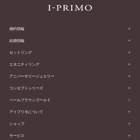
婚約指輪
婚約指輪 (エンゲージリング)
結婚指輪
婚約指輪一覧
結婚指輪 (マリッジリング)
セットリング
素材から選ぶ
結婚指輪一覧
セットリング
エタニティリング
プラチナ
フォルムから選ぶ
素材から選ぶ
セットリング一覧
エタニティリング
アニバーサリージュエリー
イエローゴールド
ストレートライン
プラチナ
セッティングから選ぶ
フォルムから選ぶ
素材から選ぶ
エタニティリング一覧
アニバーサリージュエリー
コンセプトシリーズ
ピンクゴールド
ウェーブライン
イエローゴールド
ソリテール
ストレートライン
スタイルから選ぶ
プラチナ
セッティングから選ぶ
素材から選ぶ
アニバーサリージュエリー一覧
コンセプトシリーズ
ペールブラウンゴールド
ペールブラウンゴールド
V字ライン
ピンクゴールド
ワンサイドメレ
ウェーブライン
シンプル
イエローゴールド
プレーン
価格帯から選ぶ
スタイルから選ぶ
プラチナ
ネックレス
コンビネーション
オリジンビリーフ
ペールブラウンゴールド
ダブルサイドメレ
アイプリモについて
V字ライン
フェミニン
ピンクゴールド
ワンメレ
50万円台～
シンプル
イエローゴールド
婚約指輪ガイド
ベビーリング
価格帯から選ぶ
フラワリー
コンビネーション
ラインメレ
モード
アイプリモについて
ペールブラウンゴールド
セベラルメレ
ショップ
40万円台～
フェミニン
ピンクゴールド
ファッションリング
50万円～
婚約指輪 人気ランキング
結婚指輪 人気ランキング
初空
エレガント
コンビネーション
ラインメレ
30万円台～
®
モード
パーソナルハンド診断
店舗一覧
ペールブラウンゴールド
ブレスレット
サービス
40万円～50万円
婚約ネックレス
エトワル