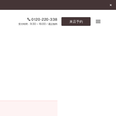
0120-220-338
来店予約
9:30～16:00
受付時間：
/ 通話無料
ブックマーク
ONLINE SHOP
ご来店予約
予約専用ダイヤル
0120-220-338
9:30～16:00
（受付時間：
・通話無料）
カタログ請求
お問い合わせ