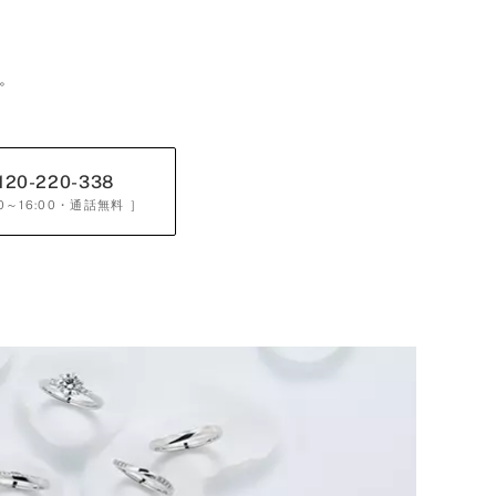
。
120-220-338
0～16:00
・通話無料 ］