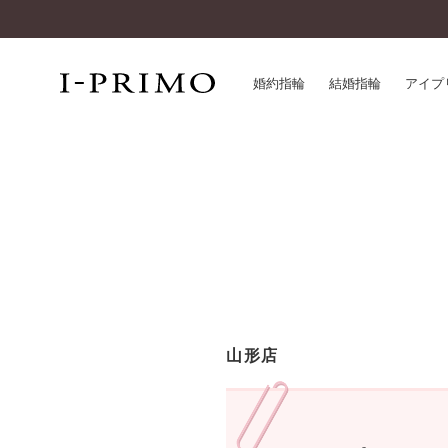
婚約指輪
結婚指輪
アイプ
婚約指輪一覧
アイ
結婚指輪一覧
パー
セットリング一覧
デザ
エタニティリング一覧
品質
アニバーサリージュエリー一覧
一生
近く
コレクション
山形店
®
パーフェクトプロポーズリング
サー
ダイヤモンドプロポーズ
アフ
婚約ネックレス
ご購
ダイヤモンドシェイプコレクション