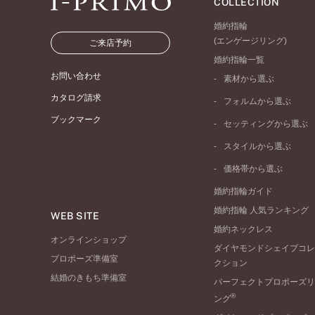
COLLECTION
婚約指輪
(エンゲージリング)
ご来店予約
婚約指輪一覧
お問い合わせ
素材から選ぶ
プラチナ
カタログ請求
フォルムから選ぶ
イエローゴールド
ブックマーク
ストレートライン
セッティングから選ぶ
ピンクゴールド
ウェーブライン
ソリテール
ペールブラウンゴール
スタイルから選ぶ
V字ライン
ワンサイドメレ
コンビネーション
シンプル
価格帯から選ぶ
ダブルサイドメレ
フェミニン
50万円台～
ラインメレ
婚約指輪ガイド
モード
40万円台～
婚約指輪 人気ランキング
エレガント
WEB SITE
30万円台～
婚約ネックレス
ゴージャス
20万円台～
オンラインショップ
ダイヤモンドシェイプコレ
10万円台～
プロポーズ準備室
クション
結婚のきもち準備室
パーフェクトプロポーズリ
®
ング