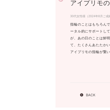
アイプリモの
プロ
ペールブラウンゴールド
ン
ブラ
30代女性様（2024年8月ご成
コンセプトシリーズ
指輪のことはもちろん
プロ
オリジンビリーフ
ータル的にサポートして
フラワリー
が、あの日のことは鮮
初空
ショ
て、たくさんあたたか
エトワル
店舗
アイプリモの指輪が繋
スワハ
ご来
プレミオン
BACK