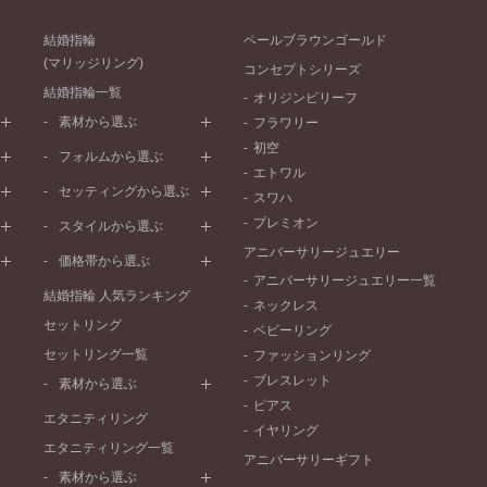
結婚指輪
ペールブラウンゴールド
(マリッジリング)
コンセプトシリーズ
結婚指輪一覧
オリジンビリーフ
素材から選ぶ
フラワリー
初空
プラチナ
フォルムから選ぶ
エトワル
イエローゴールド
ストレートライン
セッティングから選ぶ
スワハ
ピンクゴールド
ウェーブライン
プレーン
プレミオン
ド
ペールブラウンゴールド
スタイルから選ぶ
V字ライン
ワンメレ
コンビネーション
アニバーサリージュエリー
シンプル
価格帯から選ぶ
セベラルメレ
フェミニン
アニバーサリージュエリー一覧
50万円～
ラインメレ
結婚指輪 人気ランキング
モード
ネックレス
40万円～50万円
セットリング
エレガント
ベビーリング
30万円～40万円
セットリング一覧
ゴージャス
ファッションリング
20万円～30万円
ブレスレット
素材から選ぶ
10万円～20万円
ピアス
プラチナ
エタニティリング
イヤリング
イエローゴールド
エタニティリング一覧
アニバーサリーギフト
ピンクゴールド
素材から選ぶ