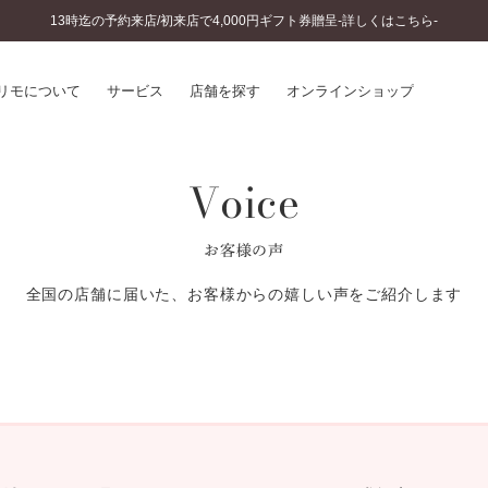
13時迄の予約来店/初来店で4,000円ギフト券贈呈-詳しくはこちら-
リモについて
サービス
店舗を探す
オンラインショップ
Voice
プリモについて
婚約指輪とは
結婚指輪とは
®
ソナルハンド診断
セットリングとは
お客様の声
インへのこだわり
エタニティリングとは
へのこだわり
全国の店舗に届いた、お客様からの嬉しい声をご紹介します
涯のメンテナンス
ニュース一覧
に店舗がある
お客様の声
SWEET STORIES
ビス
ショップブログ
ターサービス
コラム
入方法・仕上げ日数
よくあるご質問