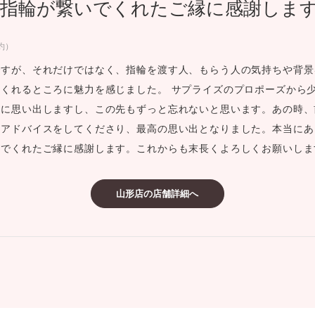
指輪が繋いでくれたご縁に感謝しま
ミスダイヤモンド&バースストー
イダルアイテム
約）
ですが、それだけではなく、指輪を渡す人、もらう人の気持ちや背景
ポーズサポート
くれるところに魅力を感じました。 サプライズのプロポーズから
明に思い出しますし、この先もずっと忘れないと思います。あの時、
ップ
いアドバイスをしてくださり、最高の思い出となりました。本当にあ
一覧
いでくれたご縁に感謝します。これからも末長くよろしくお願いしま
店予約について
山形店の店舗詳細へ