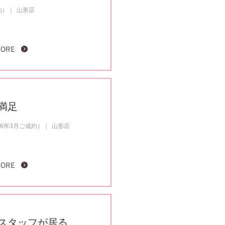
約）
山形店
MORE
満足
6年3月ご成約）
山形店
MORE
スタッフが居る