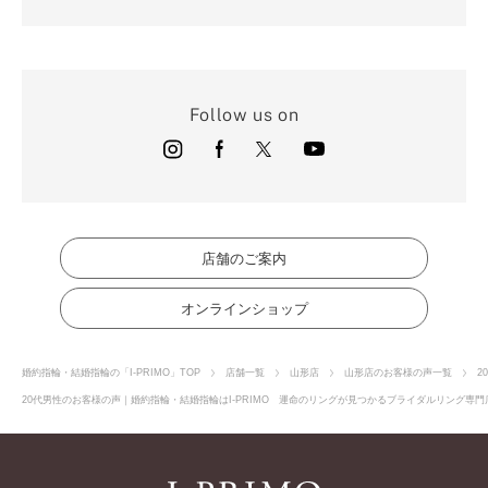
Follow us on
店舗のご案内
オンラインショップ
婚約指輪・結婚指輪の「I-PRIMO」TOP
店舗一覧
山形店
山形店のお客様の声一覧
2
20代男性のお客様の声｜婚約指輪・結婚指輪はI-PRIMO 運命のリングが見つかるブライダルリング専門店