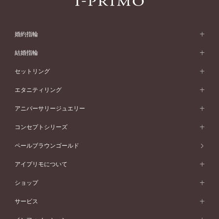
婚約指輪
婚約指輪 (エンゲージリング)
結婚指輪
婚約指輪一覧
結婚指輪 (マリッジリング)
セットリング
素材から選ぶ
結婚指輪一覧
セットリング
エタニティリング
プラチナ
フォルムから選ぶ
素材から選ぶ
セットリング一覧
エタニティリング
アニバーサリージュエリー
イエローゴールド
ストレートライン
プラチナ
セッティングから選ぶ
フォルムから選ぶ
素材から選ぶ
エタニティリング一覧
アニバーサリージュエリー
コンセプトシリーズ
ピンクゴールド
ウェーブライン
イエローゴールド
ソリテール
ストレートライン
スタイルから選ぶ
プラチナ
セッティングから選ぶ
素材から選ぶ
アニバーサリージュエリー一覧
コンセプトシリーズ
ペールブラウンゴールド
ペールブラウンゴールド
V字ライン
ピンクゴールド
ワンサイドメレ
ウェーブライン
シンプル
イエローゴールド
プレーン
価格帯から選ぶ
スタイルから選ぶ
プラチナ
ネックレス
コンビネーション
オリジンビリーフ
ペールブラウンゴールド
ダブルサイドメレ
アイプリモについて
V字ライン
フェミニン
ピンクゴールド
ワンメレ
50万円台～
シンプル
イエローゴールド
婚約指輪ガイド
ベビーリング
価格帯から選ぶ
フラワリー
コンビネーション
ラインメレ
モード
アイプリモについて
ペールブラウンゴールド
セベラルメレ
ショップ
40万円台～
フェミニン
ピンクゴールド
ファッションリング
50万円～
婚約指輪 人気ランキング
結婚指輪 人気ランキング
初空
エレガント
コンビネーション
ラインメレ
30万円台～
®
モード
パーソナルハンド診断
店舗一覧
ペールブラウンゴールド
ブレスレット
サービス
40万円～50万円
婚約ネックレス
エトワル
ゴージャス
20万円台～
エレガント
ピアス
30万円～40万円
デザインへのこだわり
プロポーズサポート