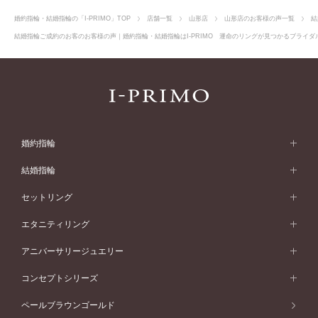
婚約指輪・結婚指輪の「I-PRIMO」TOP
店舗一覧
山形店
山形店のお客様の声一覧
結
結婚指輪ご成約のお客のお客様の声｜婚約指輪・結婚指輪はI-PRIMO 運命のリングが見つかるブライダル
婚約指輪
婚約指輪 (エンゲージリング)
結婚指輪
婚約指輪一覧
結婚指輪 (マリッジリング)
セットリング
素材から選ぶ
結婚指輪一覧
セットリング
エタニティリング
プラチナ
フォルムから選ぶ
素材から選ぶ
セットリング一覧
エタニティリング
アニバーサリージュエリー
イエローゴールド
ストレートライン
プラチナ
セッティングから選ぶ
フォルムから選ぶ
素材から選ぶ
エタニティリング一覧
アニバーサリージュエリー
コンセプトシリーズ
ピンクゴールド
ウェーブライン
イエローゴールド
ソリテール
ストレートライン
スタイルから選ぶ
プラチナ
セッティングから選ぶ
素材から選ぶ
アニバーサリージュエリー一覧
コンセプトシリーズ
ペールブラウンゴールド
ペールブラウンゴールド
V字ライン
ピンクゴールド
ワンサイドメレ
ウェーブライン
シンプル
イエローゴールド
プレーン
価格帯から選ぶ