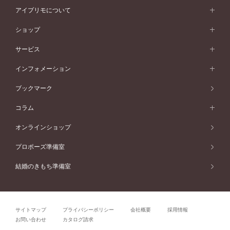
スタイルから選ぶ
プラチナ
ネックレス
コンビネーション
オリジンビリーフ
ペールブラウンゴールド
ダブルサイドメレ
アイプリモについて
V字ライン
フェミニン
ピンクゴールド
ワンメレ
50万円台～
シンプル
イエローゴールド
婚約指輪ガイド
ベビーリング
価格帯から選ぶ
フラワリー
コンビネーション
ラインメレ
モード
アイプリモについて
ペールブラウンゴールド
セベラルメレ
ショップ
40万円台～
フェミニン
ピンクゴールド
ファッションリング
50万円～
婚約指輪 人気ランキング
結婚指輪 人気ランキング
初空
エレガント
コンビネーション
ラインメレ
30万円台～
®
モード
パーソナルハンド診断
店舗一覧
ペールブラウンゴールド
ブレスレット
サービス
40万円～50万円
婚約ネックレス
エトワル
ゴージャス
20万円台～
エレガント
ピアス
30万円～40万円
デザインへのこだわり
プロポーズサポート
スワハ
北海道
インフォメーション
ダイヤモンドシェイプコレクション
10万円台～
ゴージャス
イヤリング
20万円～30万円
品質へのこだわり
プレミオン
サービス
ご来店予約について
札幌店
ブックマーク
®
パーフェクトプロポーズリング
アニバーサリーギフト
10万円～20万円
一生涯のメンテナンス
函館店
アフターサービス
ニュース一覧
コラム
ダイヤモンドプロポーズ
取扱店)エヴァンスブライダル 旭川本店
近くに店舗がある
ご購入方法・仕上げ日数
お客様の声
コラム
オンラインショップ
プロミスダイヤモンド&バースストーン
東北
SWEET STORIES
ダイヤモンド
プロポーズ準備室
婚約指輪
ブライダルアイテム
仙台店
ショップブログ
結婚のきもち準備室
結婚指輪
青森店
公式アンバサダー
リング
弘前パークホテル店
よくあるご質問
プロポーズ
秋田店
サイトマップ
プライバシーポリシー
会社概要
採用情報
結婚関連
盛岡大通店
お問い合わせ
カタログ請求